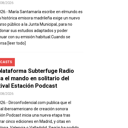
/08/2026
026.- María Santamaría escribe en elmundo.es
a histórica emisora madrileña exige un nuevo
rso público a la Junta Municipal, para no
onar sus estudios adaptados y poder
nuar con su emisión habitual.Cuando se
ersa
[leer todo]
CASTS
plataforma Subterfuge Radio
a el mando en solitario del
tival Estación Podcast
/08/2026
026.- Dirconfodencial.com publica que el
val iberoamericano de creación sonora
ión Podcast inicia una nueva etapa tras
rar cinco ediciones en Madrid, y citas en
lona, Valencia o Valladolid. Según ha podido