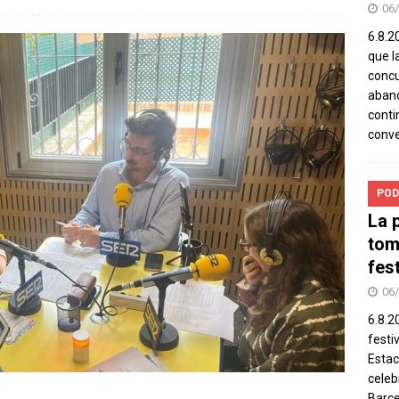
06
6.8.2
que l
concu
aband
conti
conv
POD
La 
tom
fes
06
6.8.2
festi
Estac
celeb
Barce