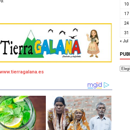
o.
10
17
24
31
« Jul
PUB
/www.tierragalana.es