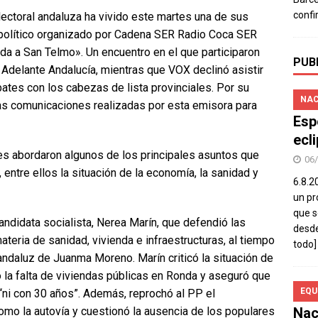
confi
electoral andaluza ha vivido este martes una de sus
 político organizado por Cadena SER Radio Coca SER
a a San Telmo». Un encuentro en el que participaron
PUB
Adelante Andalucía, mientras que VOX declinó asistir
ates con los cabezas de lista provinciales. Por su
NAC
 las comunicaciones realizadas por esta emisora para
Esp
ecl
tes abordaron algunos de los principales asuntos que
06
 entre ellos la situación de la economía, la sanidad y
6.8.2
un pr
que s
andidata socialista, Nerea Marín, que defendió las
desde
eria de sanidad, vivienda e infraestructuras, al tiempo
todo]
andaluz de Juanma Moreno. Marín criticó la situación de
ó la falta de viviendas públicas en Ronda y aseguró que
EQU
i con 30 años”. Además, reprochó al PP el
Nac
mo la autovía y cuestionó la ausencia de los populares