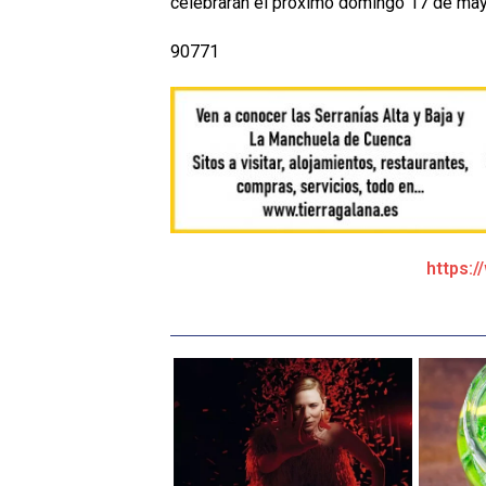
celebrarán el próximo domingo 17 de may
90771
https:/