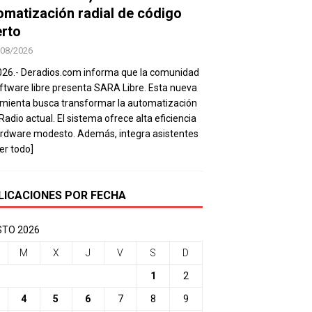
omatización radial de código
erto
/08/2026
026.- Deradios.com informa que la comunidad
ftware libre presenta SARA Libre. Esta nueva
mienta busca transformar la automatización
 Radio actual. El sistema ofrece alta eficiencia
rdware modesto. Además, integra asistentes
eer todo]
LICACIONES POR FECHA
TO 2026
M
X
J
V
S
D
1
2
4
5
6
7
8
9