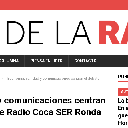
 COLUMNA
PIENSA EN LÍDER
CONTACTO
PUB
Economía, sanidad y comunicaciones centran el debate
AUT
y comunicaciones centran
La b
Enl
 de Radio Coca SER Ronda
gue
Hor