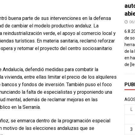
aut
abi
ntró buena parte de sus intervenciones en la defensa
06
dad de cambiar el modelo productivo andaluz. La
6.8.2
a reindustrialización verde, el apoyo al comercio local y
de so
iendas turísticas. En materia sanitaria, reclamó reforzar
herra
 espera y retomar el proyecto del centro sociosanitario
de la
en ha
de
[l
e Andalucía, defendió medidas para combatir la
la vivienda, entre ellas limitar el precio de los alquileres
PUB
e bancos y fondos de inversión. También puso el foco
enunciando la falta de especialistas y proponiendo una
alud mental, además de reclamar mejoras en las
AGOS
lico en la Serranía.
L
ñoz, se enmarca dentro de la programación especial
 motivo de las elecciones andaluzas que se
3