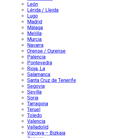
León
Lérida / Lleida
Lugo
Madrid
Málaga
Melilla
Murcia
Navarra
Orense / Ourense
Palencia
Pontevedra
Rioja, La
Salamanca
Santa Cruz de Tenerife
Segovia
Sevilla
Soria
Tarragona
Teruel
Toledo
Valencia
Valladolid
Vizcaya – Bizkaia