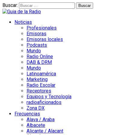
Buscar:
Noticias
Profesionales
Emisoras
Emisoras locales
Podcasts
Mundo
Radio Online
DAB & DRM
Mundo
Latinoamérica
Marketing
Radio Escolar
Receptores
Equipos y Tecnología
radioaficionados
Zona DX
Frecuencias
Alava / Araba
Albacete
Alicante / Alacant