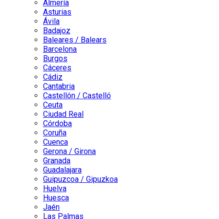
Almería
Asturias
Ávila
Badajoz
Baleares / Balears
Barcelona
Burgos
Cáceres
Cádiz
Cantabria
Castellón / Castelló
Ceuta
Ciudad Real
Córdoba
Coruña
Cuenca
Gerona / Girona
Granada
Guadalajara
Guipuzcoa / Gipuzkoa
Huelva
Huesca
Jaén
Las Palmas