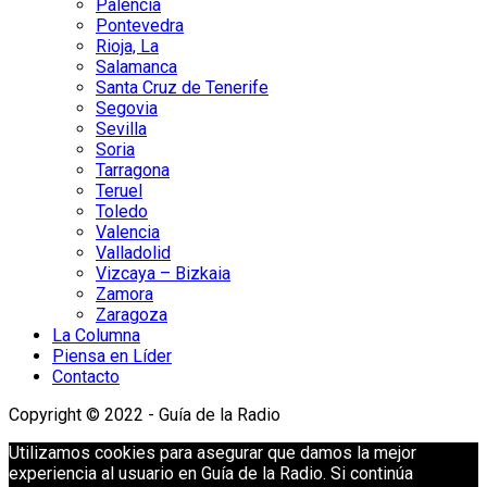
Palencia
Pontevedra
Rioja, La
Salamanca
Santa Cruz de Tenerife
Segovia
Sevilla
Soria
Tarragona
Teruel
Toledo
Valencia
Valladolid
Vizcaya – Bizkaia
Zamora
Zaragoza
La Columna
Piensa en Líder
Contacto
Copyright © 2022 - Guía de la Radio
Utilizamos cookies para asegurar que damos la mejor
experiencia al usuario en Guía de la Radio. Si continúa