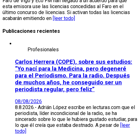
Faro de Vigo y Eco FM han llegado a un acuerdo para que
esta emisora use las licencias concedidas al Faro en el
último concurso de licencias. Si activan todas las licencias
acabarán emitiendo en
[leer todo]
Publicaciones recientes
Profesionales
Carlos Herrera (COPE), sobre sus estudios:
“Yo nací para la Medicina, pero degeneré
para el Periodismo. Para la radio. Después
de muchos años, he conseguido ser un
periodista regular, pero feliz”
08/08/2026
8.8.2026.- Adrián López escribe en lecturas.com que el
periodista, líder incondicional de la radio, se ha
sincerado sobre lo que le hubiera gustado estudiar, para
lo que él creía que estaba destnado. A pesar de
[leer
todo]