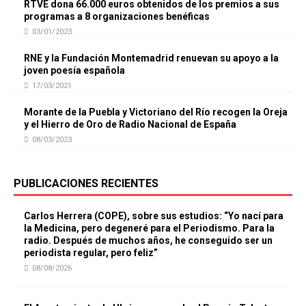
RTVE dona 66.000 euros obtenidos de los premios a sus
programas a 8 organizaciones benéficas
03/01/2023
RNE y la Fundación Montemadrid renuevan su apoyo a la
joven poesía española
17/03/2021
Morante de la Puebla y Victoriano del Río recogen la Oreja
y el Hierro de Oro de Radio Nacional de España
08/03/2023
PUBLICACIONES RECIENTES
Carlos Herrera (COPE), sobre sus estudios: “Yo nací para
la Medicina, pero degeneré para el Periodismo. Para la
radio. Después de muchos años, he conseguido ser un
periodista regular, pero feliz”
08/08/2026