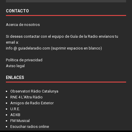
CONTACTO
Acerca de nosotros
Si deseas contactar con el equipo de Guía de la Radio envíanos tu
email a:
info @ guiadelaradio.com (suprimir espacios en blanco)
Política de privacidad
Aviso legal
ENLACES
Observatori Ràdio Catalunya
RNE 4 L'Altra Ràdio
Amigos de Radio Exterior
U.R.E.
ADXB
FM Musical
Escuchar radios online