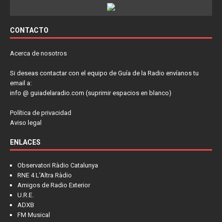
CONTACTO
Acerca de nosotros
Si deseas contactar con el equipo de Guía de la Radio envíanos tu
email a:
info @ guiadelaradio.com (suprimir espacios en blanco)
Política de privacidad
Aviso legal
ENLACES
Observatori Ràdio Catalunya
RNE 4 L'Altra Ràdio
Amigos de Radio Exterior
U.R.E.
ADXB
FM Musical