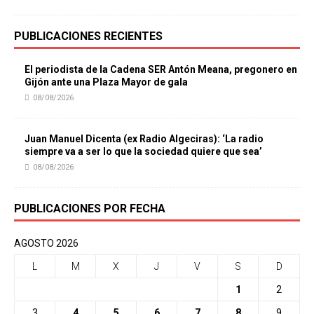
PUBLICACIONES RECIENTES
El periodista de la Cadena SER Antón Meana, pregonero en
Gijón ante una Plaza Mayor de gala
08/08/2026
Juan Manuel Dicenta (ex Radio Algeciras): ‘La radio
siempre va a ser lo que la sociedad quiere que sea’
08/08/2026
PUBLICACIONES POR FECHA
AGOSTO 2026
L
M
X
J
V
S
D
1
2
3
4
5
6
7
8
9