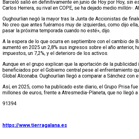
Barceló salió en definitivamente en junio de Hoy por Hoy, sin 
Carlos Herrera, su rival en COPE, se ha dejado medio millón-. 
Oughourlian negó la mayor tras la Junta de Accionistas de fina
No creo que antes fuéramos muy de izquierdas, como dijo ella,
pasar la próxima temporada cuando no esté», dijo.
A la espera de lo que ocurra en septiembre con el cambio de Bar
aumentó en 2025 un 2,8% sus ingresos sobre el año anterior, h
impuestos, un 7,2%, y el deterioro de los activos.
Aunque en el grupo explican que la aportación de la publicidad
beneficiados por el Gobierno central pese al enfrentamiento q
Global Alconaba. Oughourlian llegó a comparar a Sánchez con el
Así, en 2025, como ha publicado este diario, el Grupo Prisa fu
millones de euros, frente a Atresmedia-Planeta, que no llegó a
91394
https://www.tierragalana.es