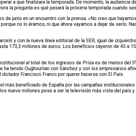
esperar a que finalizara la temporada. De momento, la audiencia
Ahora la pregunta es qué pasará la próxima temporada cuando sea
les de junio en un encuentro con la prensa. «No creo que hayamo
 porque no lo éramos, ni que ahora vayamos a dejar de serlo. Na
celó y con la nueva línea editorial de la SER, igual de izquierd
asta 173,3 millones de euros. Los beneficios cayeron de 45 a 1
 institucional al total de los ingresos de Prisa es de menos del 
ue ha tenido Oughourlian con Sánchez y con los empresarios afi
 dictador Francisco Franco por querer hacerse con El País.
e el más beneficiado de España por las campañas institucionales
 los nueve millones pese a ser la televisión más vista del país 