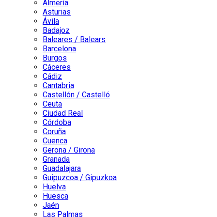
Almería
Asturias
Ávila
Badajoz
Baleares / Balears
Barcelona
Burgos
Cáceres
Cádiz
Cantabria
Castellón / Castelló
Ceuta
Ciudad Real
Córdoba
Coruña
Cuenca
Gerona / Girona
Granada
Guadalajara
Guipuzcoa / Gipuzkoa
Huelva
Huesca
Jaén
Las Palmas