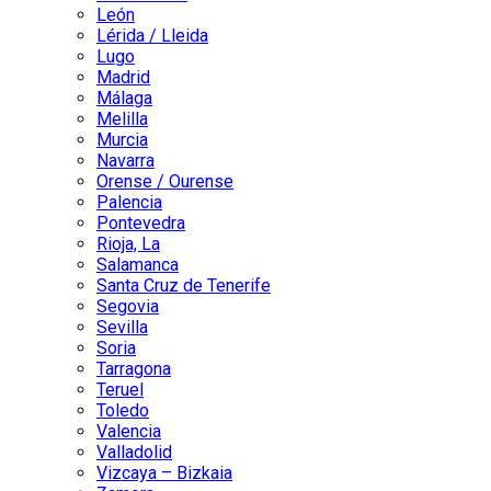
León
Lérida / Lleida
Lugo
Madrid
Málaga
Melilla
Murcia
Navarra
Orense / Ourense
Palencia
Pontevedra
Rioja, La
Salamanca
Santa Cruz de Tenerife
Segovia
Sevilla
Soria
Tarragona
Teruel
Toledo
Valencia
Valladolid
Vizcaya – Bizkaia