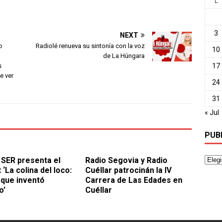
L
3
NEXT
o
Radiolé renueva su sintonía con la voz
10
de La Húngara
17
s
e ver
24
31
« Jul
PUB
SER presenta el
Radio Segovia y Radio
‘La colina del loco:
Cuéllar patrocinán la IV
o que inventó
Carrera de Las Edades en
o’
Cuéllar