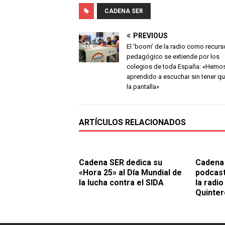
CADENA SER
PREVIOUS
El ‘boom’ de la radio como recurs
pedagógico se extiende por los
colegios de toda España: «Hemo
aprendido a escuchar sin tener qu
la pantalla»
ARTÍCULOS RELACIONADOS
Cadena SER dedica su
Cadena 
«Hora 25» al Día Mundial de
podcast 
la lucha contra el SIDA
la radi
Quinter