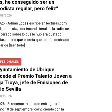
s, he conseguido ser un
odista regular, pero feliz”
/08/2026
026.- Adrián López escribe en lecturas.com
 periodista, líder incondicional de la radio, se
ncerado sobre lo que le hubiera gustado
iar, para lo que él creía que estaba destnado.
sar de
[leer todo]
FESIONALES
Ayuntamiento de Ubrique
cede el Premio Talento Joven a
ja Troya, jefe de Emisiones de
io Sevilla
/08/2026
026.- El reconocimiento se entregará el
mo 10 de septiembre, coincidiendo con la