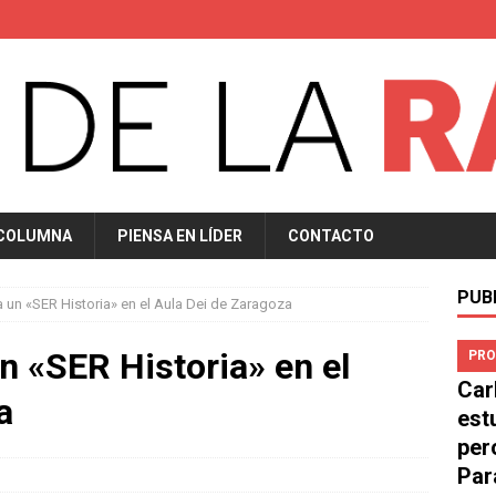
 COLUMNA
PIENSA EN LÍDER
CONTACTO
PUB
un «SER Historia» en el Aula Dei de Zaragoza
 «SER Historia» en el
PRO
Car
a
est
per
Par