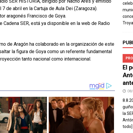
adio SER HISTORIA, dirigido por Nacho Ares y emitido
celeb
7 de abril en la Cartuja de Aula Dei (Zaragoza).
munic
tor aragonés Francisco de Goya.
conce
Troya
e Cadena SER, está ya disponible en la web de Radio
PUB
erno de Aragón ha colaborado en la organización de este
saltar la figura de Goya como un referente fundamental
PRO
proyección tanto nacional como internacional.
El 
Ant
ant
08
8.8.2
guiño
la SE
Antón
todo]