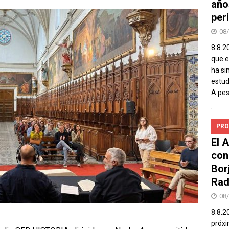
año
peri
08
8.8.2
que el
ha si
estud
A pe
PRO
El 
con
Bor
Rad
08
8.8.2
próxi