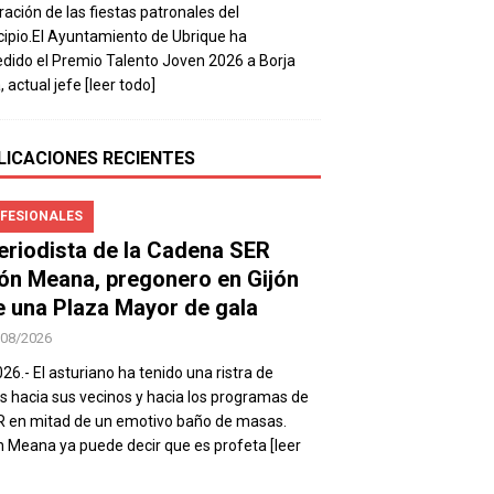
ración de las fiestas patronales del
ipio.El Ayuntamiento de Ubrique ha
dido el Premio Talento Joven 2026 a Borja
, actual jefe
[leer todo]
LICACIONES RECIENTES
FESIONALES
periodista de la Cadena SER
ón Meana, pregonero en Gijón
e una Plaza Mayor de gala
/08/2026
026.- El asturiano ha tenido una ristra de
s hacia sus vecinos y hacia los programas de
R en mitad de un emotivo baño de masas.
 Meana ya puede decir que es profeta
[leer