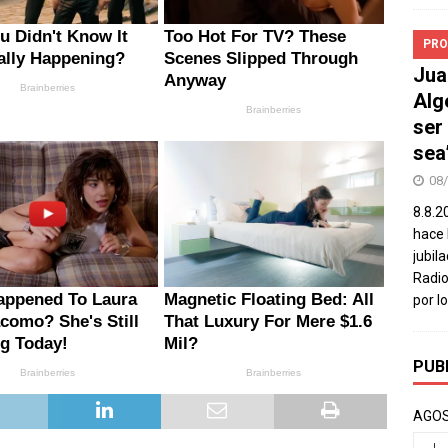
PRO
Jua
Alg
ser
sea
08
8.8.2
hace 
jubil
Radio
por l
PUB
AGOS