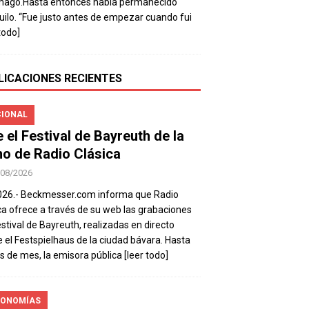
mago.Hasta entonces había permanecido
uilo. “Fue justo antes de empezar cuando fui
todo]
LICACIONES RECIENTES
IONAL
e el Festival de Bayreuth de la
o de Radio Clásica
/08/2026
026.- Beckmesser.com informa que Radio
ca ofrece a través de su web las grabaciones
estival de Bayreuth, realizadas en directo
 el Festspielhaus de la ciudad bávara. Hasta
es de mes, la emisora pública
[leer todo]
ONOMÍAS