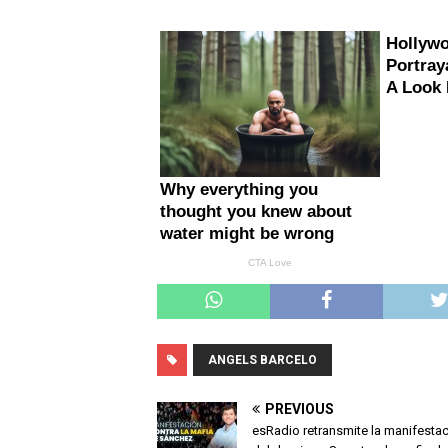
ANGELS BARCELO
PREVIOUS
esRadio retransmite la manifesta