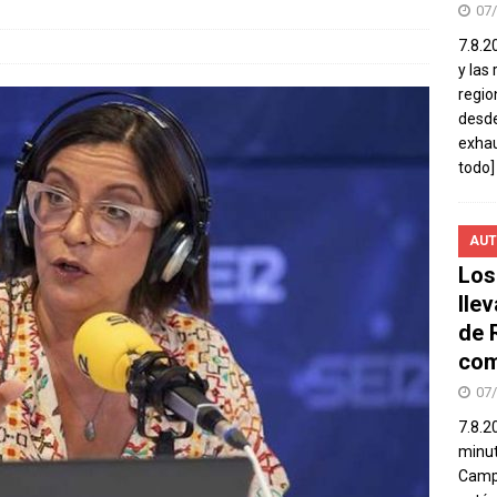
07
7.8.2
y las
regio
desde
exhau
todo]
AUT
Los
lle
de 
com
07
7.8.2
minut
Campo