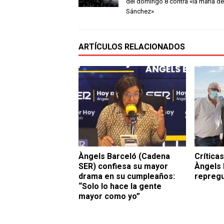
del domingo 8 contra «la mafia de
Sánchez»
ARTÍCULOS RELACIONADOS
Àngels Barceló (Cadena
Crítica
SER) confiesa su mayor
Àngels 
drama en su cumpleaños:
repregu
“Solo lo hace la gente
mayor como yo”