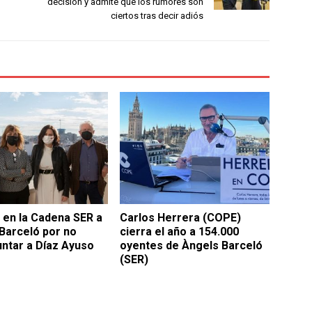
decisión y admite que los rumores son
ciertos tras decir adiós
s en la Cadena SER a
Carlos Herrera (COPE)
Barceló por no
cierra el año a 154.000
ntar a Díaz Ayuso
oyentes de Àngels Barceló
(SER)