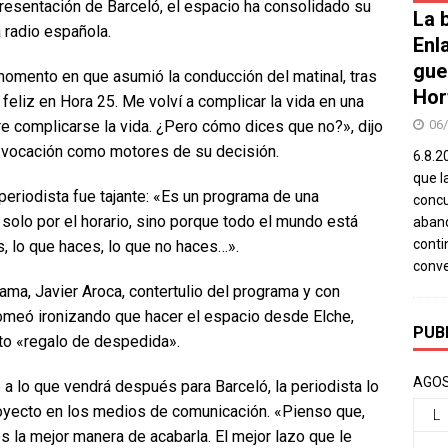
presentación de Barceló, el espacio ha consolidado su
La b
 radio española.
Enl
gue
 momento en que asumió la conducción del matinal, tras
Hor
feliz en Hora 25. Me volví a complicar la vida en una
06
e complicarse la vida. ¿Pero cómo dices que no?», dijo
a vocación como motores de su decisión.
6.8.2
que l
a periodista fue tajante: «Es un programa de una
concu
 solo por el horario, sino porque todo el mundo está
aband
conti
s, lo que haces, lo que no haces…».
conv
rama, Javier Aroca, contertulio del programa y con
omeó ironizando que hacer el espacio desde Elche,
PUB
ito «regalo de despedida».
AGOS
 a lo que vendrá después para Barceló, la periodista lo
proyecto en los medios de comunicación. «Pienso que,
L
s la mejor manera de acabarla. El mejor lazo que le