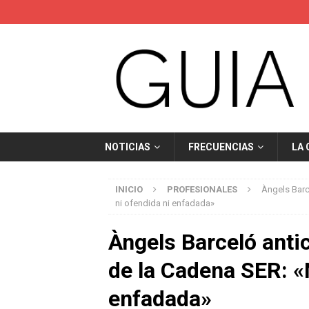
NOTICIAS
FRECUENCIAS
LA
INICIO
PROFESIONALES
Àngels Barc
ni ofendida ni enfadada»
Àngels Barceló antic
de la Cadena SER: «
enfadada»