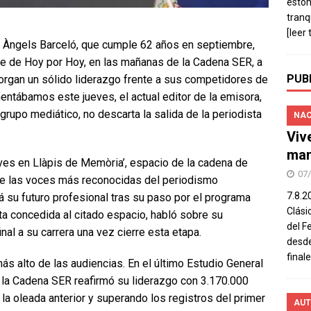
estó
tranq
[leer 
e Àngels Barceló, que cumple 62 años en septiembre,
nte de Hoy por Hoy, en las mañanas de la Cadena SER, a
PUB
torgan un sólido liderazgo frente a sus competidores de
tábamos este jueves, el actual editor de la emisora,
grupo mediático, no descarta la salida de la periodista
NAC
Viv
man
ves en Llàpis de Memòria’, espacio de la cadena de
07
 de las voces más reconocidas del periodismo
7.8.2
rá su futuro profesional tras su paso por el programa
Clási
sta concedida al citado espacio, habló sobre su
del F
nal a su carrera una vez cierre esta etapa.
desde
final
ás alto de las audiencias. En el último Estudio General
 la Cadena SER reafirmó su liderazgo con 3.170.000
la oleada anterior y superando los registros del primer
AUT