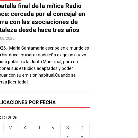
atalla final de la mítica Radio
ace: cercada por el concejal en
rra con las asociaciones de
taleza desde hace tres años
/08/2026
026.- María Santamaría escribe en elmundo.es
a histórica emisora madrileña exige un nuevo
rso público a la Junta Municipal, para no
onar sus estudios adaptados y poder
nuar con su emisión habitual.Cuando se
ersa
[leer todo]
LICACIONES POR FECHA
TO 2026
M
X
J
V
S
D
1
2