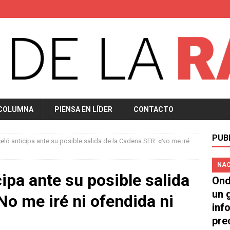
 COLUMNA
PIENSA EN LÍDER
CONTACTO
PUB
eló anticipa ante su posible salida de la Cadena SER: «No me iré
NAC
ipa ante su posible salida
Ond
un 
No me iré ni ofendida ni
inf
pre