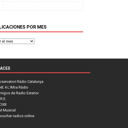
LICACIONES POR MES
LACES
bservatori Ràdio Catalunya
NE 4 L'Altra Ràdio
migos de Radio Exterior
R.E.
DXB
M Musical
scuchar radios online