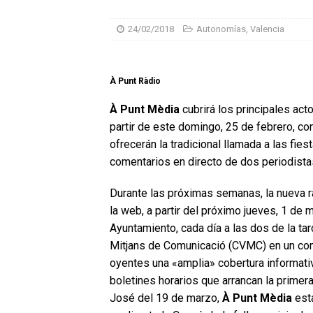
24/02/2018
Autonomías
,
Valencia
À Punt Ràdio
À Punt Mèdia
cubrirá los principales act
partir de este domingo, 25 de febrero, con
ofrecerán la tradicional llamada a las fie
comentarios en directo de dos periodistas
Durante las próximas semanas, la nueva r
la web, a partir del próximo jueves, 1 de 
Ayuntamiento, cada día a las dos de la ta
Mitjans de Comunicació (CVMC) en un co
oyentes una «amplia» cobertura informativa
boletines horarios que arrancan la prime
José del 19 de marzo,
À Punt Mèdia
esta