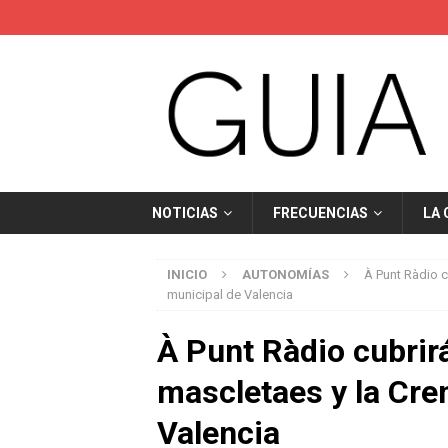
NOTICIAS
FRECUENCIAS
LA
INICIO
AUTONOMÍAS
À Punt Ràdio cu
municipal de Valencia
À Punt Ràdio cubrirá
mascletaes y la Crem
Valencia