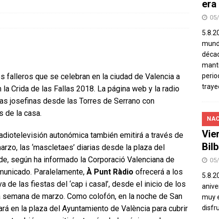
era
05
5.8.2
mundo
décad
manti
os falleros que se celebran en la ciudad de Valencia a
perio
traye
 la Crida de las Fallas 2018. La página web y la radio
stas josefinas desde las Torres de Serrano con
 de la casa.
NAC
Vie
adiotelevisión autonómica también emitirá a través de
Bil
marzo, las ‘mascletaes’ diarias desde la plaza del
rde, según ha informado la Corporació Valenciana de
05
municado. Paralelamente,
À Punt Ràdio
ofrecerá a los
5.8.2
 de las fiestas del ‘cap i casal’, desde el inicio de los
aniver
ra semana de marzo. Como colofón, en la noche de San
muy e
rá en la plaza del Ayuntamiento de València para cubrir
disfr