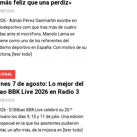
 más feliz que una perdiz»
/08/2026
026.- Adrián Pérez Sanmartín escribe en
deportivo.com que tras más de cuatro
as ante el micrófono, Manolo Lama se
ene como uno de los referentes del
dismo deportivo en España. Con motivo de su
ctoria,
[leer todo]
IONAL
rnes 7 de agosto: Lo mejor del
bao BBK Live 2026 en Radio 3
/08/2026
026.- El Bilbao BBK Live celebró su 20.º
sario los días 9, 10 y 11 de julio. Una edición
special en la que los asistentes pudieron
utar, un año más, de la música en
[leer todo]