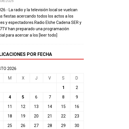
/08/2026
26.- La radio y la televisión local se vuelcan
as fiestas acercando todos los actos a los
es y espectadores.Radio Elche Cadena SER y
e7TV han preparado una programación
ial para acercar a los
[leer todo]
LICACIONES POR FECHA
TO 2026
M
X
J
V
S
D
1
2
4
5
6
7
8
9
11
12
13
14
15
16
18
19
20
21
22
23
25
26
27
28
29
30