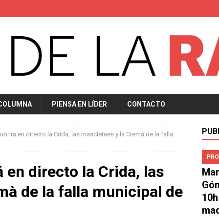
 COLUMNA
PIENSA EN LÍDER
CONTACTO
PUB
brirá en directo la Crida, las mascletaes y la Cremà de la falla
PRO
 en directo la Crida, las
Man
Góm
à de la falla municipal de
10h
mad