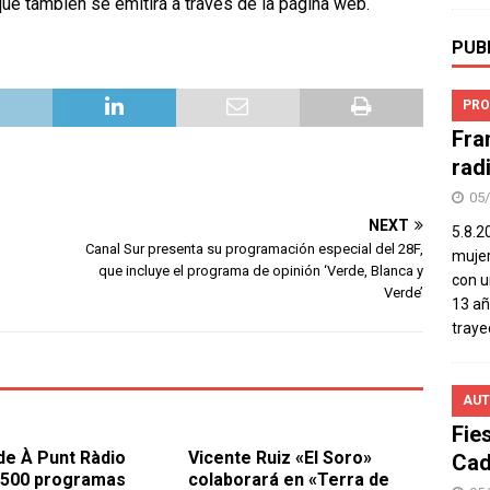
 que también se emitirá a través de la página web.
PUB
PRO
Fra
rad
05
NEXT
5.8.2
Canal Sur presenta su programación especial del 28F,
mujer
que incluye el programa de opinión ‘Verde, Blanca y
con u
Verde’
13 añ
traye
AUT
Fie
 de À Punt Ràdio
Vicente Ruiz «El Soro»
Cad
 500 programas
colaborará en «Terra de