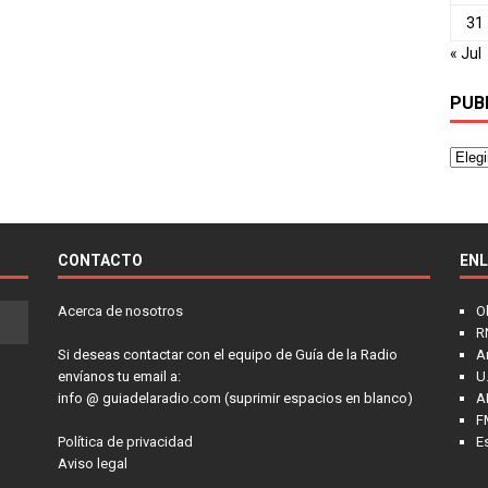
31
« Jul
PUB
CONTACTO
EN
Acerca de nosotros
O
R
Si deseas contactar con el equipo de Guía de la Radio
A
envíanos tu email a:
U.
info @ guiadelaradio.com (suprimir espacios en blanco)
A
F
Política de privacidad
E
Aviso legal