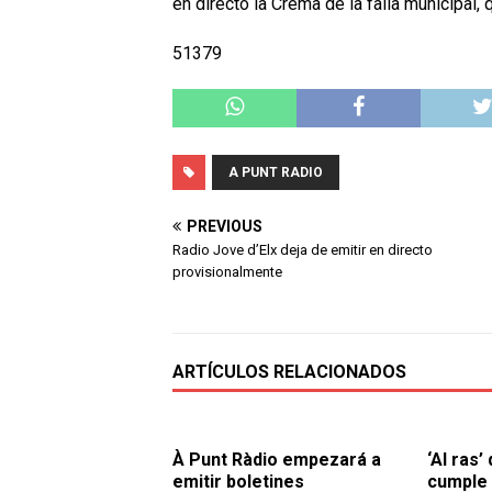
en directo la Cremà de la falla municipal,
51379
A PUNT RADIO
PREVIOUS
Radio Jove d’Elx deja de emitir en directo
provisionalmente
ARTÍCULOS RELACIONADOS
À Punt Ràdio empezará a
‘Al ras’
emitir boletines
cumple