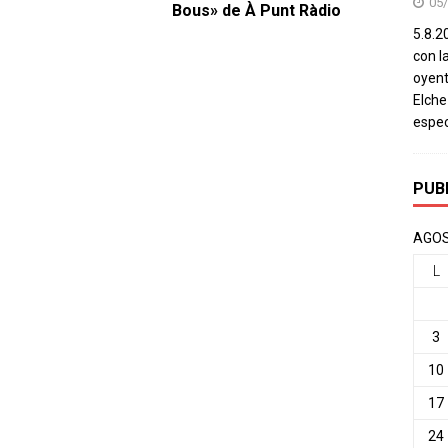
05
Bous» de À Punt Ràdio
5.8.20
con l
oyent
Elch
espec
PUB
AGOS
L
3
10
17
24