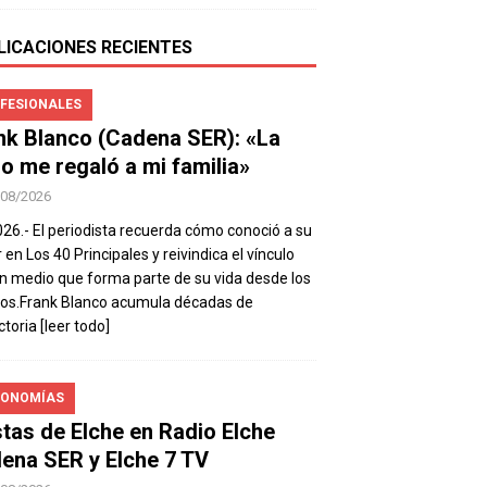
LICACIONES RECIENTES
FESIONALES
nk Blanco (Cadena SER): «La
io me regaló a mi familia»
/08/2026
026.- El periodista recuerda cómo conoció a su
 en Los 40 Principales y reivindica el vínculo
n medio que forma parte de su vida desde los
os.Frank Blanco acumula décadas de
ctoria
[leer todo]
ONOMÍAS
stas de Elche en Radio Elche
ena SER y Elche 7 TV