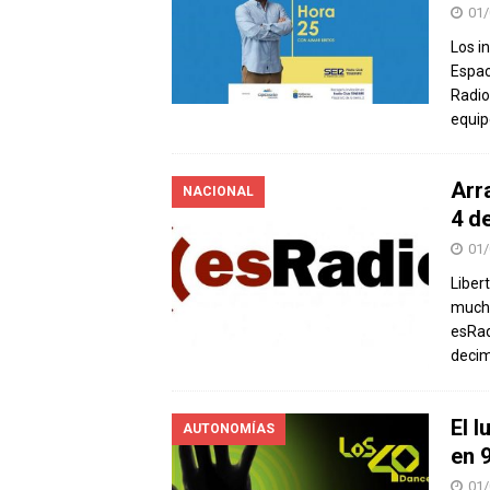
01/
Los i
Espac
Radio
equip
Arr
NACIONAL
4 d
01/
Liber
mucho
esRad
decim
El 
AUTONOMÍAS
en 
01/