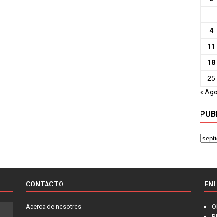
4
11
18
25
« Ag
PUB
CONTACTO
EN
Acerca de nosotros
O
R