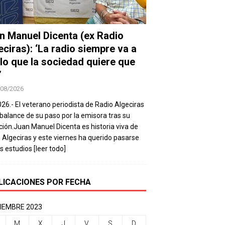
n Manuel Dicenta (ex Radio
eciras): ‘La radio siempre va a
 lo que la sociedad quiere que
’
/08/2026
026.- El veterano periodista de Radio Algeciras
balance de su paso por la emisora tras su
ación.Juan Manuel Dicenta es historia viva de
 Algeciras y este viernes ha querido pasarse
os estudios
[leer todo]
LICACIONES POR FECHA
IEMBRE 2023
M
X
J
V
S
D