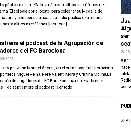
dio pública extremeña llevará hasta allí los micrófonos del
ama ‘El sol sale por el oeste’ para celebrar su Medalla de
madura y conocer su trabajo.La radio pública extremeña
Jua
rá hasta allí los micrófonos
[leer todo]
Alg
ser
estrena el podcast de la Agrupación de
sea
adores del FC Barcelona
08
09/2023
8.8.2
hace 
cido por Juan Manuel Asensi, en el primer capítulo participan
jubil
xporteros Miguel Reina, Pere Valentí Mora y Cristina Molina.La
Radio
ación de Jugadores del FC Barcelona ha estrenado este
por l
es 1 de septiembre el podcast
[leer todo]
PUB
SEPT
L