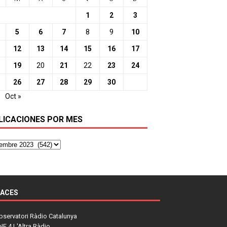
1
2
3
5
6
7
8
9
10
12
13
14
15
16
17
19
20
21
22
23
24
26
27
28
29
30
o
Oct »
LICACIONES POR MES
LACES
bservatori Ràdio Catalunya
NE 4 L'Altra Ràdio