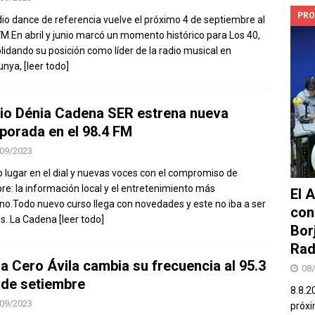
PRO
dio dance de referencia vuelve el próximo 4 de septiembre al
FM.En abril y junio marcó un momento histórico para Los 40,
lidando su posición como líder de la radio musical en
unya,
[leer todo]
io Dénia Cadena SER estrena nueva
porada en el 98.4 FM
09/2023
 lugar en el dial y nuevas voces con el compromiso de
re: la información local y el entretenimiento más
El 
no.Todo nuevo curso llega con novedades y este no iba a ser
con
s. La Cadena
[leer todo]
Bor
Rad
a Cero Ávila cambia su frecuencia al 95.3
08
1 de setiembre
8.8.2
09/2023
próxi