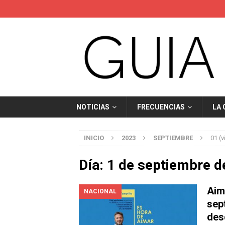
NOTICIAS
FRECUENCIAS
LA
INICIO
2023
SEPTIEMBRE
01 (v
Día:
1 de septiembre d
Aim
NACIONAL
sep
des