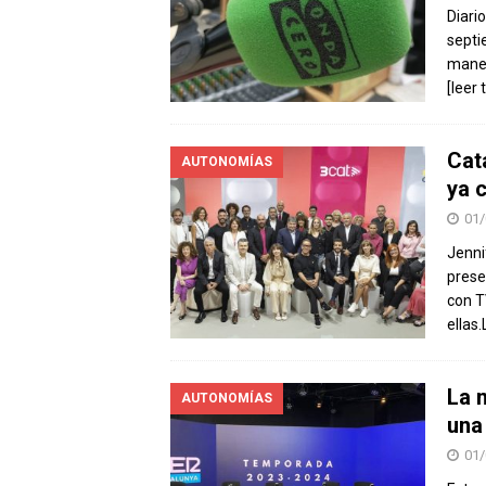
Diari
septi
maner
[leer 
Cat
AUTONOMÍAS
ya 
01/
Jenni
prese
con T
ellas
La 
AUTONOMÍAS
una
01/