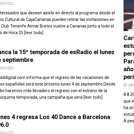
09/2023
nteresados que deseen asistir en directo al programa desde el
io Cultural de CajaCanarias pueden retirar las invitaciones en
 Club Tenerife.Aimar Bretos vuelve a Canarias junto a todo el
o de Hora 25
[leer todo]
Car
est
anca la 15ª temporada de esRadio el lunes
per
e septiembre
Par
año
09/2023
peri
taddigital.com informa que el regreso de las vacaciones de
s españoles será este próximo lunes 4 de septiembre.Desde
08
io haremos más llevadero el regreso con el estreno de la
8.8.2
oquinta temporada, una campaña que será
[leer todo]
que el
ha si
estud
lunes 4 regresa Los 40 Dance a Barcelona
A pe
96.0
09/2023