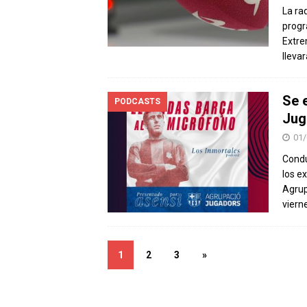
La ra
progr
Extre
lleva
Se 
PODCASTS
Jug
01/
Condu
los e
Agrup
viern
1
2
3
»