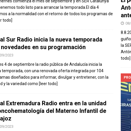
viernes comienza el mes de septiembre y en SER Catalunya
Ant
 tenemos todo listo para arrancar la temporada.El día 4
mos a la normalidad con el retorno de todos los programas de
ant
er todo]
08
8.8.2
al Sur Radio inicia la nueva temporada
guiño
la SE
 novedades en su programación
Antón
09/2023
todo]
nes 4 de septiembre la radio pública de Andalucía inicia la
 temporada, con una renovada oferta integrada por 104
amas diseñados para informar, divulgar y entretener, con la
PRO
ad y la variedad como
[leer todo]
al Extremadura Radio entra en la unidad
oncohematología del Materno Infantil de
ajoz
09/2023