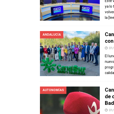
Este 
ya lo
volve
la
[le
Can
ANDALUCÍA
con
01/
El lu
nueva
progr
calid
Can
AUTONOMÍAS
de 
Bad
01/