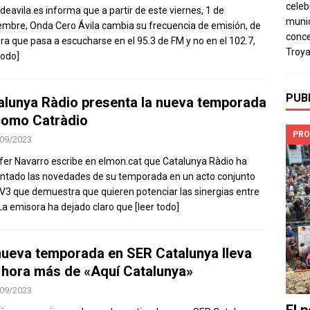
celeb
odeavila.es informa que a partir de este viernes, 1 de
munic
embre, Onda Cero Ávila cambia su frecuencia de emisión, de
conce
a que pasa a escucharse en el 95.3 de FM y no en el 102.7,
Troya
todo]
PUB
alunya Ràdio presenta la nueva temporada
como Catràdio
PRO
09/2023
fer Navarro escribe en elmon.cat que Catalunya Ràdio ha
ntado las novedades de su temporada en un acto conjunto
V3 que demuestra que quieren potenciar las sinergias entre
.La emisora ha dejado claro que
[leer todo]
nueva temporada en SER Catalunya lleva
 hora más de «Aquí Catalunya»
09/2023
El 