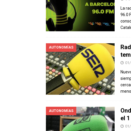
La ra
96.0 
conso
Catal
Rad
AUTONOMÍAS
tem
01/
Nuevo
siemp
cerca
meno
Ond
AUTONOMÍAS
el 
01/