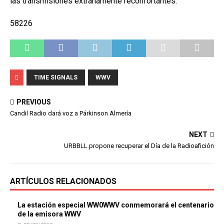
las transmisiones extrañamente reconfortantes.
58226
TIME SIGNALS
WWV
PREVIOUS
Candil Radio dará voz a Párkinson Almería
NEXT
URBBLL propone recuperar el Día de la Radioafición
ARTÍCULOS RELACIONADOS
La estación especial WW0WWV conmemorará el centenario
de la emisora WWV