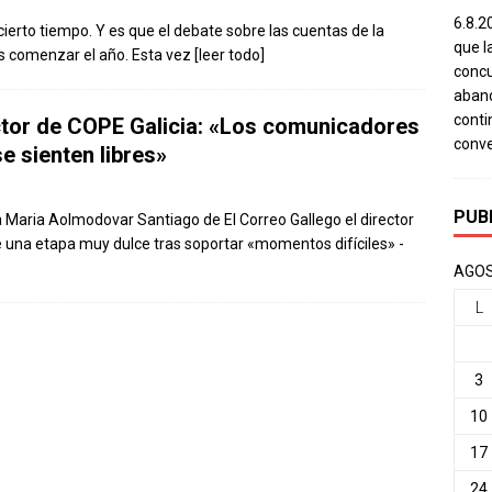
6.8.2
ierto tiempo. Y es que el debate sobre las cuentas de la
que l
ás comenzar el año. Esta vez
[leer todo]
concu
aband
conti
ctor de COPE Galicia: «Los comunicadores
conv
se sienten libres»
PUB
 Maria Aolmodovar Santiago de El Correo Gallego el director
 una etapa muy dulce tras soportar «momentos difíciles» -
AGOS
L
3
10
17
24