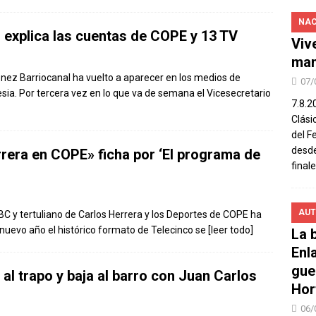
NAC
 explica las cuentas de COPE y 13 TV
Viv
man
nez Barriocanal ha vuelto a aparecer en los medios de
07/
sia. Por tercera vez en lo que va de semana el Vicesecretario
7.8.2
Clási
del F
desde
rera en COPE» ficha por ‘El programa de
final
AUT
BC y tertuliano de Carlos Herrera y los Deportes de COPE ha
nuevo año el histórico formato de Telecinco se
[leer todo]
La b
Enl
gue
 al trapo y baja al barro con Juan Carlos
Hor
06/