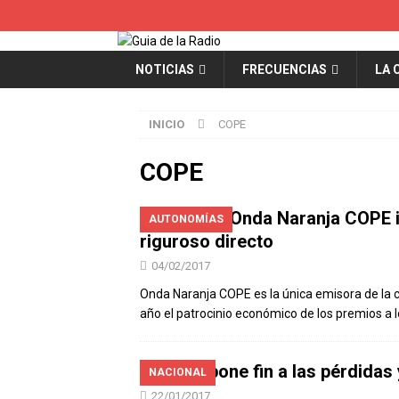
NOTICIAS
FRECUENCIAS
LA 
INICIO
COPE
COPE
Onda Naranja COPE in
AUTONOMÍAS
riguroso directo
04/02/2017
Onda Naranja COPE es la única emisora de la 
año el patrocinio económico de los premios a l
COPE pone fin a las pérdidas
NACIONAL
22/01/2017