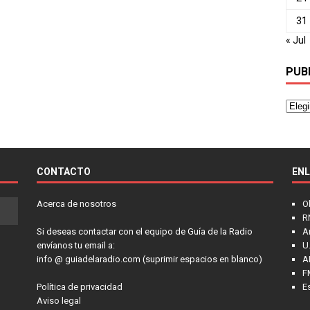
31
« Jul
PUB
CONTACTO
EN
Acerca de nosotros
O
R
Si deseas contactar con el equipo de Guía de la Radio
A
envíanos tu email a:
U.
info @ guiadelaradio.com (suprimir espacios en blanco)
A
F
Política de privacidad
E
Aviso legal