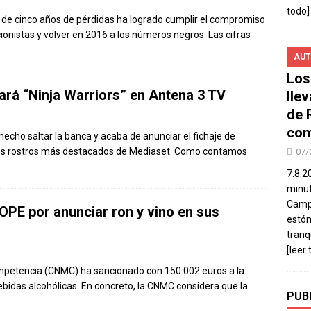
todo]
de cinco años de pérdidas ha logrado cumplir el compromiso
onistas y volver en 2016 a los números negros. Las cifras
AUT
Los
rá “Ninja Warriors” en Antena 3 TV
lle
de 
com
echo saltar la banca y acaba de anunciar el fichaje de
os rostros más destacados de Mediaset. Como contamos
07/
7.8.2
minut
Campo
OPE por anunciar ron y vino en sus
estó
tranq
[leer 
ompetencia (CNMC) ha sancionado con 150.002 euros a la
bidas alcohólicas. En concreto, la CNMC considera que la
PUB