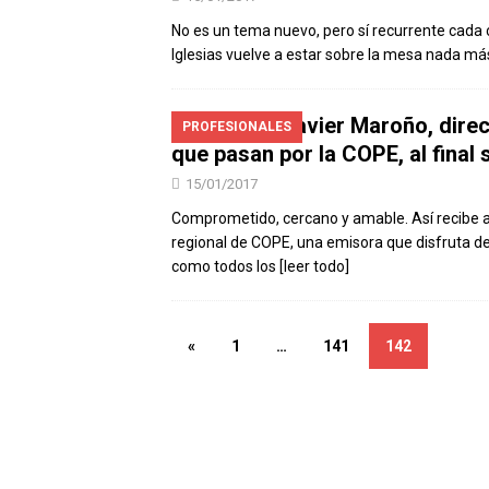
No es un tema nuevo, pero sí recurrente cada c
Iglesias vuelve a estar sobre la mesa nada m
Javier Maroño, dire
PROFESIONALES
que pasan por la COPE, al final 
15/01/2017
Comprometido, cercano y amable. Así recibe a
regional de COPE, una emisora que disfruta de
como todos los
[leer todo]
«
1
…
141
142