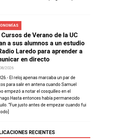
ONOMÍAS
 Cursos de Verano de la UC
van a sus alumnos a un estudio
Radio Laredo para aprender a
unicar en directo
08/2026
026.- El reloj apenas marcaba un par de
os para salir en antena cuando Samuel
 empezó a notar el cosquilleo en el
mago.Hasta entonces había permanecido
uilo. “Fue justo antes de empezar cuando fui
todo]
LICACIONES RECIENTES