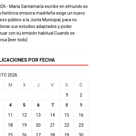
026.- María Santamaría escribe en elmundo.es
a histórica emisora madrileña exige un nuevo
rso público a la Junta Municipal, para no
onar sus estudios adaptados y poder
nuar con su emisión habitual.Cuando se
ersa
[leer todo]
LICACIONES POR FECHA
TO 2026
M
X
J
V
S
D
1
2
4
5
6
7
8
9
11
12
13
14
15
16
18
19
20
21
22
23
25
26
27
28
29
30