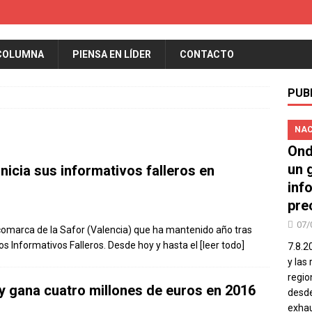
COLUMNA
PIENSA EN LÍDER
CONTACTO
PUB
NAC
Ond
un 
icia sus informativos falleros en
inf
pre
07/
comarca de la Safor (Valencia) que ha mantenido año tras
os Informativos Falleros. Desde hoy y hasta el
[leer todo]
7.8.2
y las
regio
 y gana cuatro millones de euros en 2016
desde
exhau