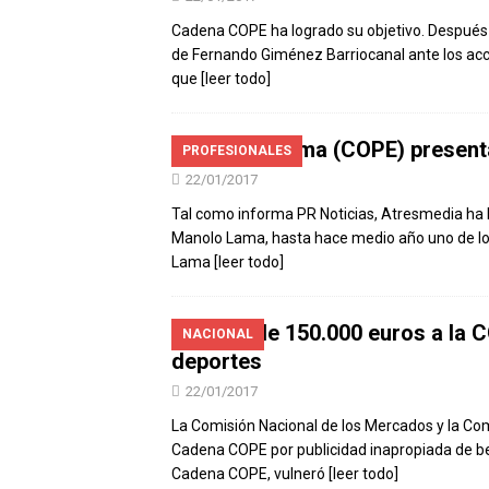
Cadena COPE ha logrado su objetivo. Después 
de Fernando Giménez Barriocanal ante los acci
que
[leer todo]
Manolo Lama (COPE) presenta
PROFESIONALES
22/01/2017
Tal como informa PR Noticias, Atresmedia ha h
Manolo Lama, hasta hace medio año uno de l
Lama
[leer todo]
Multa de 150.000 euros a la C
NACIONAL
deportes
22/01/2017
La Comisión Nacional de los Mercados y la C
Cadena COPE por publicidad inapropiada de be
Cadena COPE, vulneró
[leer todo]