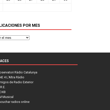
LICACIONES POR MES
LACES
bservatori Ràdio Catalunya
NE 4 L'Altra Ràdio
migos de Radio Exterior
R.E.
DXB
M Musical
scuchar radios online