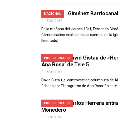
Giménez Barriocanal
NACIONAL
15/01/2017
En la mañana del viernes 13/1, Fernando Gimé
Comunicación explicando las cuentas de la Igle
[leer todo]
David Gistau de «Her
PROFESIONALES
Ana Rosa’ de Tele 5
15/01/2017
David Gistau, el controvertido columnista de A
fichado por El programa de Ana Rosa. En este 
Carlos Herrera entra
PROFESIONALES
Monedero
15/01/2017