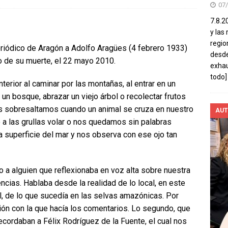
07
7.8.2
y las
regio
iódico de Aragón a Adolfo Aragües (4 febrero 1933)
desde
o de su muerte, el 22 mayo 2010.
exhau
todo]
terior al caminar por las montañas, al entrar en un
un bosque, abrazar un viejo árbol o recolectar frutos
s sobresaltamos cuando un animal se cruza en nuestro
AUT
a las grullas volar o nos quedamos sin palabras
 superficie del mar y nos observa con ese ojo tan
o a alguien que reflexionaba en voz alta sobre nuestra
ncias. Hablaba desde la realidad de lo local, en este
l, de lo que sucedía en las selvas amazónicas. Por
sión con la que hacía los comentarios. Lo segundo, que
ecordaban a Félix Rodríguez de la Fuente, el cual nos