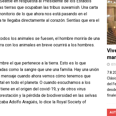
o Seattle en respuesta al Presidente de los Estados
s tierras que ocupaban las tribus suwamish. Una carta
onitorio de lo que ahora nos está pasando en el
 te llegaba directamente al corazón. Sentías que era el
todos los animales se fuesen, el hombre moriría de una
rra con los animales en breve ocurrirá a los hombres.
Viv
man
mbre el que pertenece a la tierra. Esto es lo que
07
das como la sangre que une una familia. Hay una unión
7.8.2
 su mensaje cuando ahora vemos cómo tenemos que
Clási
ntal en todo el planeta. O cuando escuchamos a los
del F
tiene en el origen del covid-19, y de otros virus
desde
restación y la pérdida de biodiversidad en las selvas
final
rcaba Adolfo Aragüés, lo dice la Royal Society of
AUT