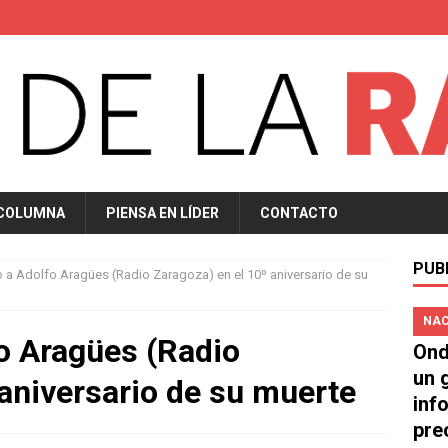
 COLUMNA
PIENSA EN LÍDER
CONTACTO
PUB
a Adolfo Aragües (Radio Zaragoza) en el 10º aniversario de su
NAC
o Aragües (Radio
Ond
un 
 aniversario de su muerte
inf
pre