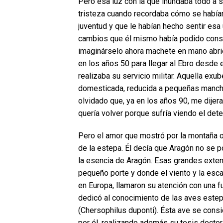
Pero esa luz con la que inundaba todo a 
tristeza cuando recordaba cómo se habían
juventud y que le habían hecho sentir esa 
cambios que él mismo había podido constat
imaginárselo ahora machete en mano abri
en los años 50 para llegar al Ebro desde 
realizaba su servicio militar. Aquella ex
domesticada, reducida a pequeñas manchas
olvidado que, ya en los años 90, me dijera
quería volver porque sufría viendo el dete
Pero el amor que mostró por la montaña
de la estepa. Él decía que Aragón no se p
la esencia de Aragón. Esas grandes exte
pequeño porte y donde el viento y la esc
en Europa, llamaron su atención con una fu
dedicó al conocimiento de las aves estep
(Chersophilus duponti). Ésta ave se cons
por él, realizando además su tesis doctor