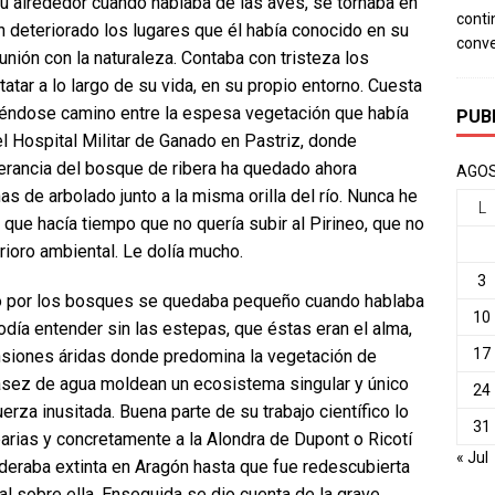
su alrededor cuando hablaba de las aves, se tornaba en
conti
 deteriorado los lugares que él había conocido en su
conv
unión con la naturaleza. Contaba con tristeza los
ar a lo largo de su vida, en su propio entorno. Cuesta
éndose camino entre la espesa vegetación que había
PUB
el Hospital Militar de Ganado en Pastriz, donde
uberancia del bosque de ribera ha quedado ahora
AGOS
 de arbolado junto a la misma orilla del río. Nunca he
L
 que hacía tiempo que no quería subir al Pirineo, que no
rioro ambiental. Le dolía mucho.
3
 o por los bosques se quedaba pequeño cuando hablaba
10
odía entender sin las estepas, que éstas eran el alma,
17
nsiones áridas donde predomina la vegetación de
asez de agua moldean un ecosistema singular y único
24
erza inusitada. Buena parte de su trabajo científico lo
31
arias y concretamente a la Alondra de Dupont o Ricotí
« Jul
ideraba extinta en Aragón hasta que fue redescubierta
al sobre ella. Enseguida se dio cuenta de la grave