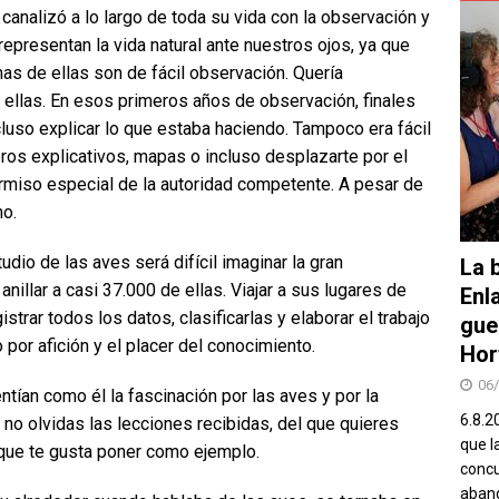
canalizó a lo largo de toda su vida con la observación y
representan la vida natural ante nuestros ojos, ya que
as de ellas son de fácil observación. Quería
 ellas. En esos primeros años de observación, finales
cluso explicar lo que estaba haciendo. Tampoco era fácil
bros explicativos, mapas o incluso desplazarte por el
permiso especial de la autoridad competente. A pesar de
no.
dio de las aves será difícil imaginar la gran
La b
nillar a casi 37.000 de ellas. Viajar a sus lugares de
Enl
strar todos los datos, clasificarlas y elaborar el trabajo
gue
o por afición y el placer del conocimiento.
Hor
06
tían como él la fascinación por las aves y por la
6.8.2
no olvidas las lecciones recibidas, del que quieres
que l
 que te gusta poner como ejemplo.
concu
aband