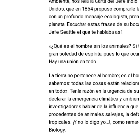
Ambiente, nos leía la Carta del Jefe indi
Unidos, que en 1854 propuso comprarle la
con un profundo mensaje ecologista, prem
planeta. Escuchar estas frases de su boca
Jefe Seattle el que te hablaba así.
«¿Qué es el hombre sin los animales? Si 
gran soledad de espíritu, pues lo que ocu
Hay una unión en todo.
La tierra no pertenece al hombre; es el ho
sabemos: todas las cosas están relaciona
en todo». Tenía razón en la urgencia de
declarar la emergencia climática y ambie
investigadores hablar de la influencia que 
procedentes de animales salvajes, la defo
tropicales. ¡Y no lo digo yo…!, como rema
Biology.