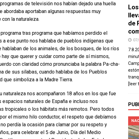
programas de televisión nos habían dejado una huella
Los
que abordaba aportaban algunas respuestas muy
lle
 con la naturaleza.
de 
com
a programa tras programa que habíamos perdido el
07
os a ese punto nos hablaba de pueblos indígenas que
e hablaban de los animales, de los bosques, de los ríos
7.8.2
e hay que querer y cuidar como parte de sí mismos,
minut
Campo
erdo con claridad cómo pronunciaba la palabra Pa-cha-
estó
na de sus sílabas, cuando hablaba de los Pueblos
tranq
d que simboliza a la Madre Tierra.
[leer 
u naturaleza nos acompañaron 18 años en los que fue
los espacios naturales de España e incluso nos
PUB
as tropicales o los hábitats más remotos. Pero todos
por el mismo hilo conductor, el respeto que debíamos
NAC
 no perdía la ocasión para clamar por su respeto y
os, para celebrar el 5 de Junio, Día del Medio