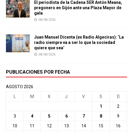
El periodista de la Cadena SER Antón Meana,
pregonero en Gijón ante una Plaza Mayor de
gala
08/08/2026
Juan Manuel Dicenta (ex Radio Algeciras): ‘La
radio siempre va a ser lo que la sociedad
quiere que sea’
08/08/2026
PUBLICACIONES POR FECHA
AGOSTO 2026
L
M
X
J
V
S
D
1
2
3
4
5
6
7
8
9
10
11
12
13
14
15
16