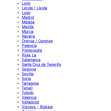
León
Lérida / Lleida
Lugo
Madrid
Málaga
Melilla
Murcia
Navarra
Orense / Ourense
Palencia
Pontevedra
Rioja, La
Salamanca
Santa Cruz de Tenerife
Segovia
Sevilla
Soria
Tarragona
Teruel
Toledo
Valencia
Valladolid
Vizcaya – Bizkaia