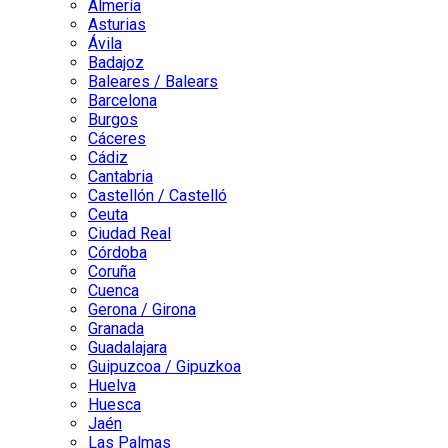
Almería
Asturias
Ávila
Badajoz
Baleares / Balears
Barcelona
Burgos
Cáceres
Cádiz
Cantabria
Castellón / Castelló
Ceuta
Ciudad Real
Córdoba
Coruña
Cuenca
Gerona / Girona
Granada
Guadalajara
Guipuzcoa / Gipuzkoa
Huelva
Huesca
Jaén
Las Palmas