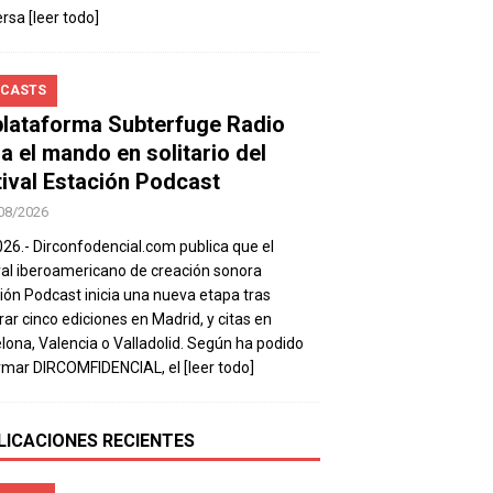
ersa
[leer todo]
CASTS
plataforma Subterfuge Radio
a el mando en solitario del
tival Estación Podcast
08/2026
026.- Dirconfodencial.com publica que el
val iberoamericano de creación sonora
ión Podcast inicia una nueva etapa tras
rar cinco ediciones en Madrid, y citas en
lona, Valencia o Valladolid. Según ha podido
rmar DIRCOMFIDENCIAL, el
[leer todo]
LICACIONES RECIENTES