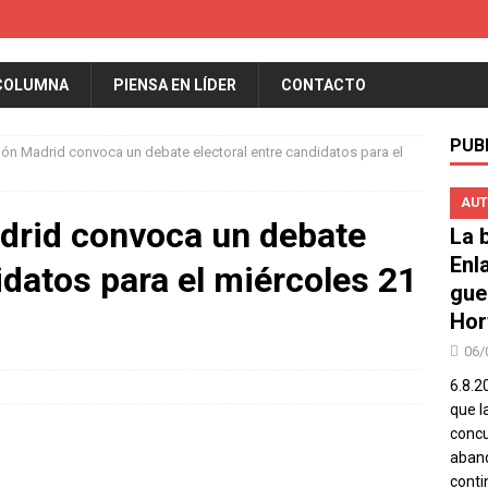
COLUMNA
PIENSA EN LÍDER
CONTACTO
PUB
ión Madrid convoca un debate electoral entre candidatos para el
AUT
drid convoca un debate
La b
Enl
idatos para el miércoles 21
gue
Hor
06/
6.8.2
que l
concu
aband
conti