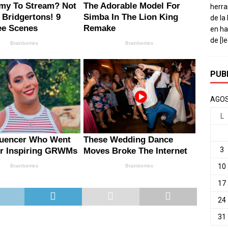
herra
de la
en ha
de
[l
PUB
AGOS
L
3
10
17
24
31