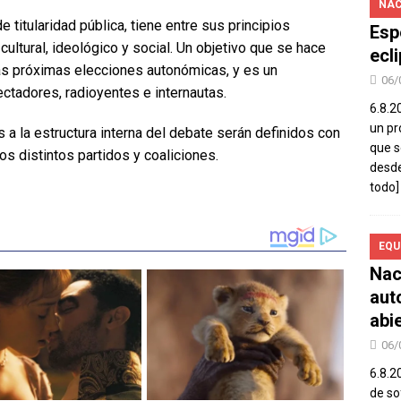
NAC
titularidad pública, tiene entre sus principios
Esp
cultural, ideológico y social. Un objetivo que se hace
ecl
as próximas elecciones autonómicas, y es un
06/
tadores, radioyentes e internautas.
6.8.2
un pr
 a la estructura interna del debate serán definidos con
que s
s distintos partidos y coaliciones.
desde
todo]
EQU
Nac
aut
abi
06/
6.8.2
de so