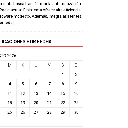
mienta busca transformar la automatización
 Radio actual. El sistema ofrece alta eficiencia
rdware modesto. Además, integra asistentes
eer todo]
LICACIONES POR FECHA
TO 2026
M
X
J
V
S
D
1
2
4
5
6
7
8
9
11
12
13
14
15
16
18
19
20
21
22
23
25
26
27
28
29
30