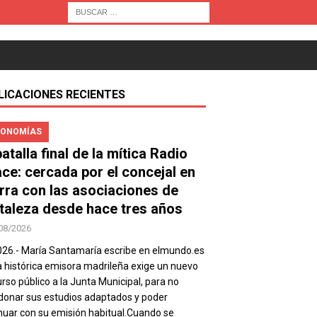
LICACIONES RECIENTES
ONOMÍAS
atalla final de la mítica Radio
ace: cercada por el concejal en
rra con las asociaciones de
taleza desde hace tres años
08/2026
026.- María Santamaría escribe en elmundo.es
a histórica emisora madrileña exige un nuevo
rso público a la Junta Municipal, para no
onar sus estudios adaptados y poder
nuar con su emisión habitual.Cuando se