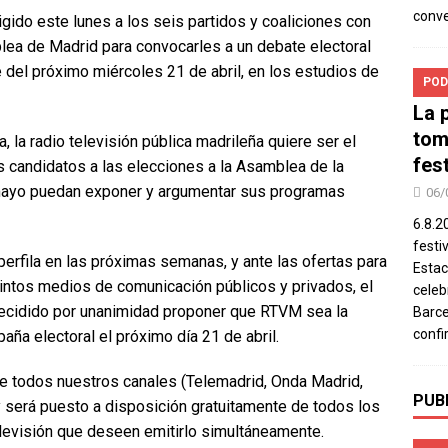
conv
gido este lunes a los seis partidos y coaliciones con
lea de Madrid para convocarles a un debate electoral
e del próximo miércoles 21 de abril, en los estudios de
POD
La 
tom
 la radio televisión pública madrileña quiere ser el
fes
os candidatos a las elecciones a la Asamblea de la
mayo puedan exponer y argumentar sus programas
06/
6.8.2
festi
perfila en las próximas semanas, y ante las ofertas para
Estac
intos medios de comunicación públicos y privados, el
celeb
ecidido por unanimidad proponer que RTVM sea la
Barce
confi
ña electoral el próximo día 21 de abril.
de todos nuestros canales (Telemadrid, Onda Madrid,
PUB
y será puesto a disposición gratuitamente de todos los
evisión que deseen emitirlo simultáneamente.