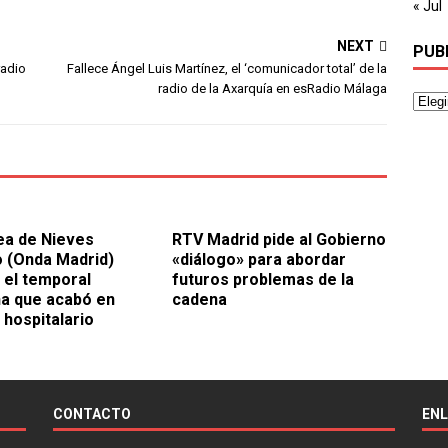
« Jul
NEXT
PUB
radio
Fallece Ángel Luis Martínez, el ‘comunicador total’ de la
radio de la Axarquía en esRadio Málaga
ea de Nieves
RTV Madrid pide al Gobierno
 (Onda Madrid)
«diálogo» para abordar
 el temporal
futuros problemas de la
a que acabó en
cadena
 hospitalario
CONTACTO
EN