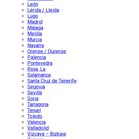
León
Lérida / Lleida
Lugo
Madrid
Málaga
Melilla
Murcia
Navarra
Orense / Ourense
Palencia
Pontevedra
Rioja, La
Salamanca
Santa Cruz de Tenerife
Segovia
Sevilla
Soria
Tarragona
Teruel
Toledo
Valencia
Valladolid
Vizcaya – Bizkaia