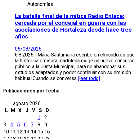
Autonomías
La batalla final de la mítica Radio Enlace:
cercada por el concejal en guerra con las
asociaciones de Hortaleza desde hace tres
años
06/08/2026
6.8.2026.- María Santamaría escribe en elmundo.es que
la histórica emisora madrileña exige un nuevo concurso
público a la Junta Municipal, para no abandonar sus
estudios adaptados y poder continuar con su emisión
habitual.Cuando se conversa
[leer todo]
Publicaciones por fecha
agosto 2026
L
M
X
J
V
S
D
1
2
3
4
5
6
7
8
9
10
11
12
13
14
15
16
17
18
19
20
21
22
23