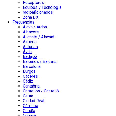
Receptores
Equipos y Tecnología
radioaficionados
Zona DX
Frecuencias
Alava / Araba
Albacete
Alicante / Alacant
Almería
Asturias
Ávila
Badajoz
Baleares / Balears
Barcelona
Burgos
Cáceres
Cádiz
Cantabria
Castellón / Castelló
Ceuta
Ciudad Real
Córdoba
Coruña
Cuenca