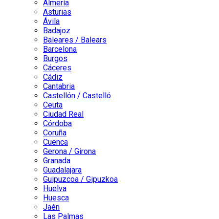
Almería
Asturias
Ávila
Badajoz
Baleares / Balears
Barcelona
Burgos
Cáceres
Cádiz
Cantabria
Castellón / Castelló
Ceuta
Ciudad Real
Córdoba
Coruña
Cuenca
Gerona / Girona
Granada
Guadalajara
Guipuzcoa / Gipuzkoa
Huelva
Huesca
Jaén
Las Palmas