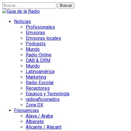
Buscar:
Noticias
Profesionales
Emisoras
Emisoras locales
Podcasts
Mundo
Radio Online
DAB & DRM
Mundo
Latinoamérica
Marketing
Radio Escolar
Receptores
Equipos y Tecnología
radioaficionados
Zona DX
Frecuencias
Alava / Araba
Albacete
Alicante / Alacant