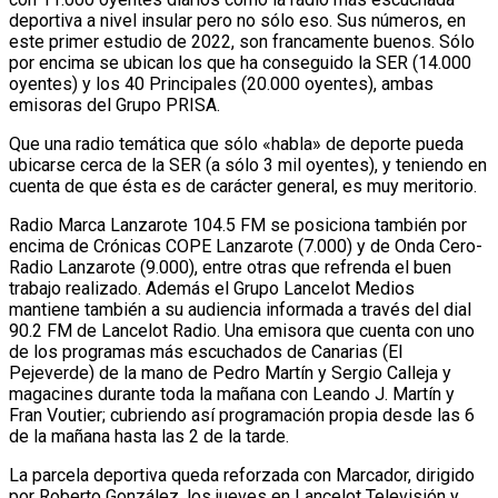
deportiva a nivel insular pero no sólo eso. Sus números, en
este primer estudio de 2022, son francamente buenos. Sólo
por encima se ubican los que ha conseguido la SER (14.000
oyentes) y los 40 Principales (20.000 oyentes), ambas
emisoras del Grupo PRISA.
Que una radio temática que sólo «habla» de deporte pueda
ubicarse cerca de la SER (a sólo 3 mil oyentes), y teniendo en
cuenta de que ésta es de carácter general, es muy meritorio.
Radio Marca Lanzarote 104.5 FM se posiciona también por
encima de Crónicas COPE Lanzarote (7.000) y de Onda Cero-
Radio Lanzarote (9.000), entre otras que refrenda el buen
trabajo realizado. Además el Grupo Lancelot Medios
mantiene también a su audiencia informada a través del dial
90.2 FM de Lancelot Radio. Una emisora que cuenta con uno
de los programas más escuchados de Canarias (El
Pejeverde) de la mano de Pedro Martín y Sergio Calleja y
magacines durante toda la mañana con Leando J. Martín y
Fran Voutier; cubriendo así programación propia desde las 6
de la mañana hasta las 2 de la tarde.
La parcela deportiva queda reforzada con Marcador, dirigido
por Roberto González, los jueves en Lancelot Televisión y