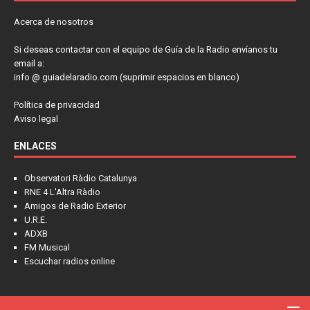
Acerca de nosotros
Si deseas contactar con el equipo de Guía de la Radio envíanos tu
email a:
info @ guiadelaradio.com (suprimir espacios en blanco)
Política de privacidad
Aviso legal
ENLACES
Observatori Ràdio Catalunya
RNE 4 L'Altra Ràdio
Amigos de Radio Exterior
U.R.E.
ADXB
FM Musical
Escuchar radios online