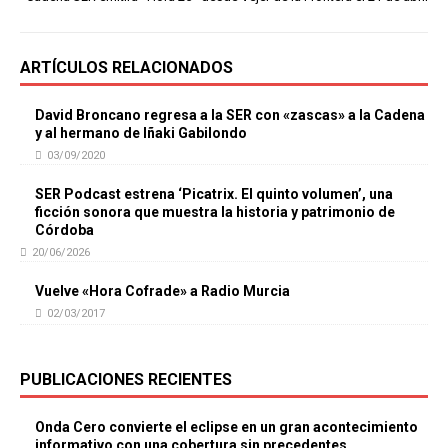
ARTÍCULOS RELACIONADOS
David Broncano regresa a la SER con «zascas» a la Cadena
y al hermano de Iñaki Gabilondo
03/09/2020
SER Podcast estrena ‘Picatrix. El quinto volumen’, una
ficción sonora que muestra la historia y patrimonio de
Córdoba
20/06/2026
Vuelve «Hora Cofrade» a Radio Murcia
02/03/2017
PUBLICACIONES RECIENTES
Onda Cero convierte el eclipse en un gran acontecimiento
informativo con una cobertura sin precedentes