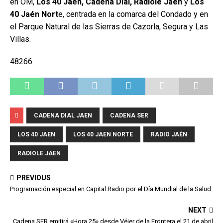
en OM,
Los 40 Jaén, Cadena Dial, Radiolé Jaén
y
Los
40 Jaén Nort
e, centrada en la comarca del Condado y en
el Parque Natural de las Sierras de Cazorla, Segura y Las
Villas.
48266
CADENA DIAL JAEN
CADENA SER
LOS 40 JAEN
LOS 40 JAEN NORTE
RADIO JAÉN
RADIOLE JAEN
PREVIOUS
Programación especial en Capital Radio por el Día Mundial de la Salud
NEXT
Cadena SER emitirá «Hora 25» desde Véjer de la Frontera el 21 de abril