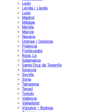
León
Lérida / Lleida
Lugo
Madrid
Málaga
Melilla
Murcia
Navarra
Orense / Ourense
Palencia
Pontevedra
Rioja, La
Salamanca
Santa Cruz de Tenerife
Segovia
Sevilla
Soria
Tarragona
Teruel
Toledo
Valencia
Valladolid
Vizcaya – Bizkaia