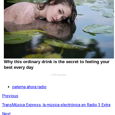
paterna ahora radio
Previous
TransMúsica Express, la música electrónica en Radio 3 Extra
Next