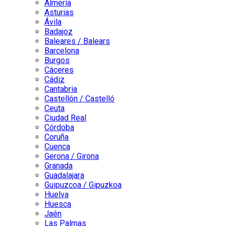
Almería
Asturias
Ávila
Badajoz
Baleares / Balears
Barcelona
Burgos
Cáceres
Cádiz
Cantabria
Castellón / Castelló
Ceuta
Ciudad Real
Córdoba
Coruña
Cuenca
Gerona / Girona
Granada
Guadalajara
Guipuzcoa / Gipuzkoa
Huelva
Huesca
Jaén
Las Palmas