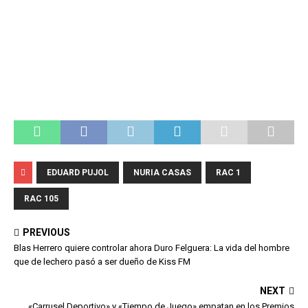
EDUARD PUJOL
NURIA CASAS
RAC 1
RAC 105
PREVIOUS
Blas Herrero quiere controlar ahora Duro Felguera: La vida del hombre
que de lechero pasó a ser dueño de Kiss FM
NEXT
«Carrusel Deportivo» y «Tiempo de Juego» empatan en los Premios