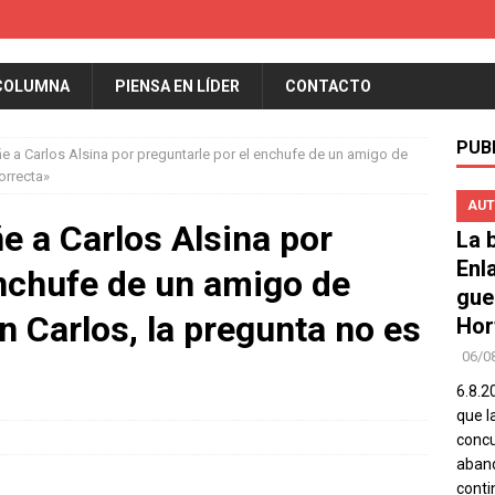
COLUMNA
PIENSA EN LÍDER
CONTACTO
PUB
ñe a Carlos Alsina por preguntarle por el enchufe de un amigo de
orrecta»
AUT
e a Carlos Alsina por
La b
Enl
enchufe de un amigo de
gue
 Carlos, la pregunta no es
Hor
06/0
6.8.2
que l
concu
aband
conti