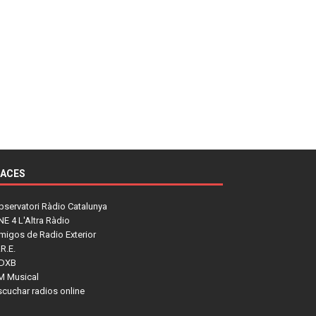
LACES
bservatori Ràdio Catalunya
NE 4 L'Altra Ràdio
migos de Radio Exterior
R.E.
DXB
M Musical
scuchar radios online