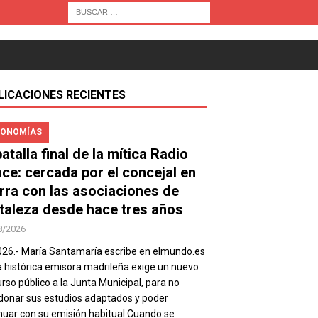
LICACIONES RECIENTES
ONOMÍAS
atalla final de la mítica Radio
ace: cercada por el concejal en
rra con las asociaciones de
taleza desde hace tres años
8/2026
026.- María Santamaría escribe en elmundo.es
a histórica emisora madrileña exige un nuevo
rso público a la Junta Municipal, para no
onar sus estudios adaptados y poder
nuar con su emisión habitual.Cuando se