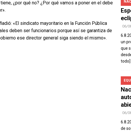
NAC
o tiene, ¿por qué no? ¿Por qué vamos a poner en el debe
Esp
r».
ecl
adió: «El sindicato mayoritario en la Función Pública
06/0
rales deben ser funcionarios porque así se garantiza de
6.8.2
obierno ese director general siga siendo el mismo».
un pr
que s
desde
todo]
EQU
Nac
aut
abi
06/0
6.8.2
de so