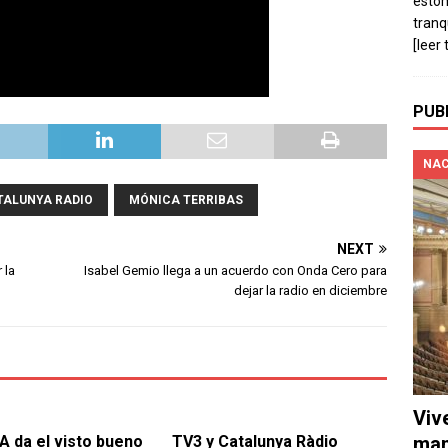
estó
tranq
[leer 
PUB
NAC
ATALUNYA RADIO
MÓNICA TERRIBAS
NEXT
 la
Isabel Gemio llega a un acuerdo con Onda Cero para
dejar la radio en diciembre
Viv
 da el visto bueno
TV3 y Catalunya Ràdio
man