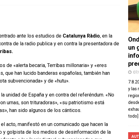
entrado ante los estudios de
Catalunya Ràdio
, en la
Ond
ontra de la radio publica y en contra la presentadora de
un 
ribas.
inf
pre
s de «alerta becaria, Terribas millonaria» y «eres
07
os, que han lucido banderas españolas, también han
ota subvencionada» y de «hutu».
7.8.2
y las
 la unidad de España y en contra del referéndum. «No
regio
n urnas, son trituradoras», «su patriotismo está
desde
exhau
as», han sido algunos de los cánticos.
todo]
el acto, manifestó en un comunicado que hacen la
o y golpista de los medios de desinformación de la
AUT