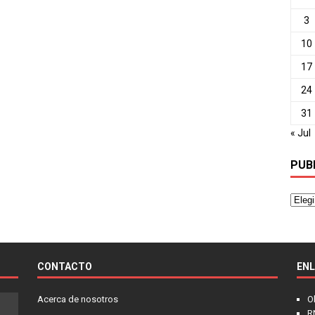
3
10
17
24
31
« Jul
PUB
CONTACTO
EN
Acerca de nosotros
O
R