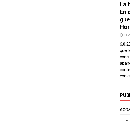
La b
Enl
gue
Hor
06
6.8.2
que l
concu
aband
conti
conv
PUB
AGOS
L