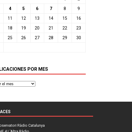
4
5
6
7
8
9
11
12
13
14
15
16
18
19
20
21
22
23
25
26
27
28
29
30
LICACIONES POR MES
LACES
bservatori Ràdio Catalunya
NE 4 L'Altra Ràdio