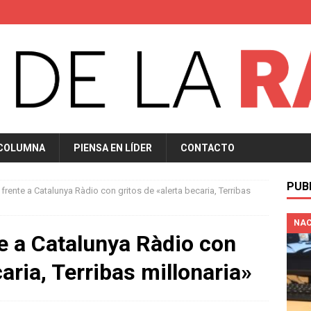
 COLUMNA
PIENSA EN LÍDER
CONTACTO
PUB
frente a Catalunya Ràdio con gritos de «alerta becaria, Terribas
NAC
e a Catalunya Ràdio con
caria, Terribas millonaria»