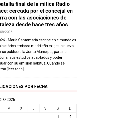
atalla final de la mítica Radio
ace: cercada por el concejal en
rra con las asociaciones de
taleza desde hace tres años
/08/2026
026.- María Santamaría escribe en elmundo.es
a histórica emisora madrileña exige un nuevo
rso público a la Junta Municipal, para no
onar sus estudios adaptados y poder
nuar con su emisión habitual.Cuando se
ersa
[leer todo]
LICACIONES POR FECHA
TO 2026
M
X
J
V
S
D
1
2