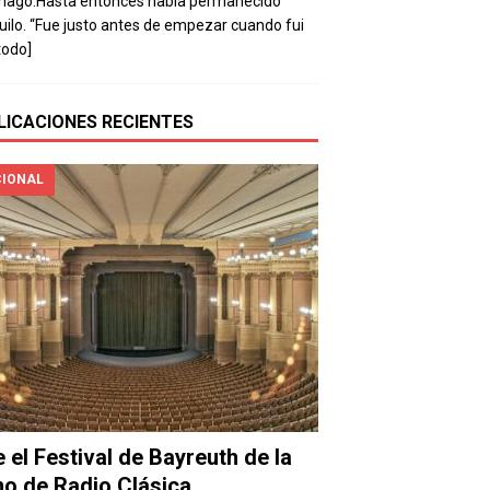
mago.Hasta entonces había permanecido
uilo. “Fue justo antes de empezar cuando fui
todo]
LICACIONES RECIENTES
IONAL
e el Festival de Bayreuth de la
o de Radio Clásica