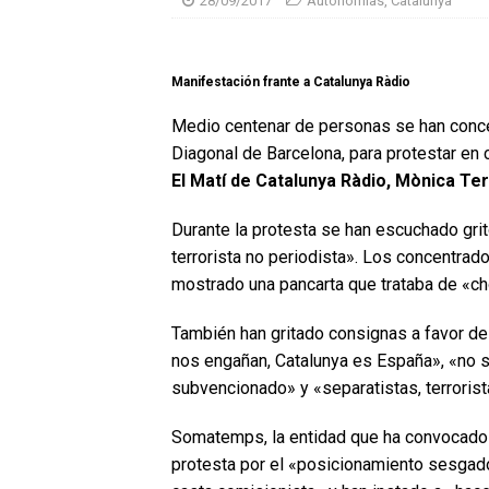
28/09/2017
Autonomías
,
Catalunya
Manifestación frante a Catalunya Ràdio
Medio centenar de personas se han conc
Diagonal de Barcelona, para protestar en c
El Matí de Catalunya Ràdio, Mònica Ter
Durante la protesta se han escuchado grito
terrorista no periodista». Los concentrad
mostrado una pancarta que trataba de «ch
También han gritado consignas a favor de
nos engañan, Catalunya es España», «no so
subvencionado» y «separatistas, terrorist
Somatemps, la entidad que ha convocado 
protesta por el «posicionamiento sesgad