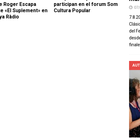
e Roger Escapa
participan en el forum Som
07
e «El Suplement» en
Cultura Popular
ya Ràdio
7.8.2
Clási
del F
desde
final
AUT