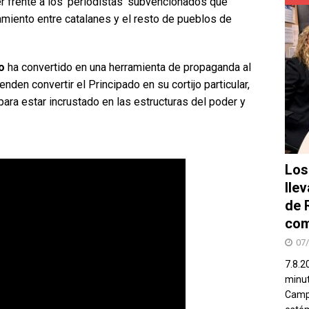
r frente a los ‘periodistas’ subvencionados que
miento entre catalanes y el resto de pueblos de
o
ha convertido en una herramienta de propaganda al
enden convertir el Principado en su cortijo particular,
para estar incrustado en las estructuras del poder y
Los
lle
de 
com
07
7.8.2
minut
Campo