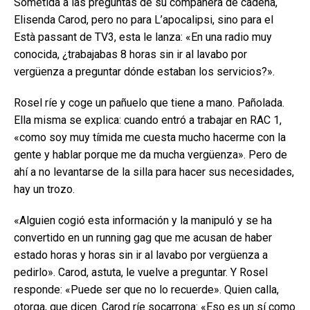
Sometida a las preguntas de su compañera de cadena,
Elisenda Carod, pero no para L’apocalipsi, sino para el
Està passant de TV3, esta le lanza: «En una radio muy
conocida, ¿trabajabas 8 horas sin ir al lavabo por
vergüenza a preguntar dónde estaban los servicios?».
Rosel ríe y coge un pañuelo que tiene a mano. Pañolada.
Ella misma se explica: cuando entró a trabajar en RAC 1,
«como soy muy tímida me cuesta mucho hacerme con la
gente y hablar porque me da mucha vergüenza». Pero de
ahí a no levantarse de la silla para hacer sus necesidades,
hay un trozo.
«Alguien cogió esta información y la manipuló y se ha
convertido en un running gag que me acusan de haber
estado horas y horas sin ir al lavabo por vergüenza a
pedirlo». Carod, astuta, le vuelve a preguntar. Y Rosel
responde: «Puede ser que no lo recuerde». Quien calla,
otorga, que dicen. Carod ríe socarrona: «Eso es un sí como