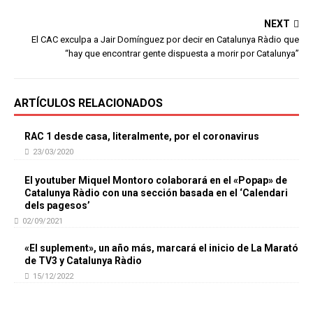
NEXT
El CAC exculpa a Jair Domínguez por decir en Catalunya Ràdio que
“hay que encontrar gente dispuesta a morir por Catalunya”
ARTÍCULOS RELACIONADOS
RAC 1 desde casa, literalmente, por el coronavirus
23/03/2020
El youtuber Miquel Montoro colaborará en el «Popap» de
Catalunya Ràdio con una sección basada en el ‘Calendari
dels pagesos’
02/09/2021
«El suplement», un año más, marcará el inicio de La Marató
de TV3 y Catalunya Ràdio
15/12/2022