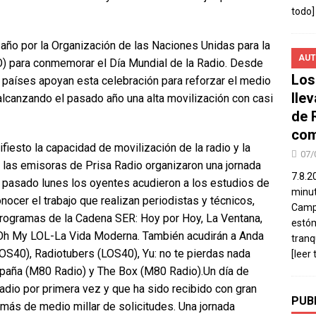
todo]
e año por la Organización de las Naciones Unidas para la
AUT
CO) para conmemorar el Día Mundial de la Radio. Desde
Los
países apoyan esta celebración para reforzar el medio
lle
alcanzando el pasado año una alta movilización con casi
de 
com
fiesto la capacidad de movilización de la radio y la
07/
n, las emisoras de Prisa Radio organizaron una jornada
7.8.2
el pasado lunes los oyentes acudieron a los estudios de
minut
nocer el trabajo que realizan periodistas y técnicos,
Campo
s programas de la Cadena SER: Hoy por Hoy, La Ventana,
estó
y Oh My LOL-La Vida Moderna. También acudirán a Anda
tranq
LOS40), Radiotubers (LOS40), Yu: no te pierdas nada
[leer 
España (M80 Radio) y The Box (M80 Radio).Un día de
dio por primera vez y que ha sido recibido con gran
PUB
más de medio millar de solicitudes. Una jornada