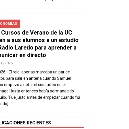
ONOMÍAS
 Cursos de Verano de la UC
van a sus alumnos a un estudio
Radio Laredo para aprender a
unicar en directo
08/2026
026.- El reloj apenas marcaba un par de
os para salir en antena cuando Samuel
 empezó a notar el cosquilleo en el
mago.Hasta entonces había permanecido
uilo. “Fue justo antes de empezar cuando fui
todo]
LICACIONES RECIENTES