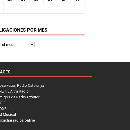
LICACIONES POR MES
LACES
bservatori Ràdio Catalunya
NE 4 L'Altra Ràdio
migos de Radio Exterior
R.E.
DXB
M Musical
scuchar radios online