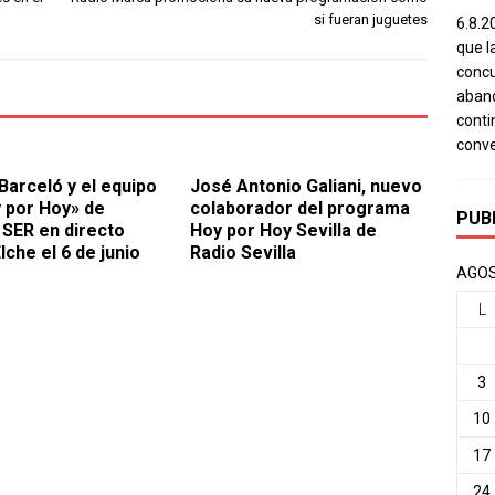
si fueran juguetes
6.8.2
que l
concu
aband
conti
conv
Barceló y el equipo
José Antonio Galiani, nuevo
 por Hoy» de
colaborador del programa
PUB
SER en directo
Hoy por Hoy Sevilla de
lche el 6 de junio
Radio Sevilla
AGOS
L
3
10
17
24