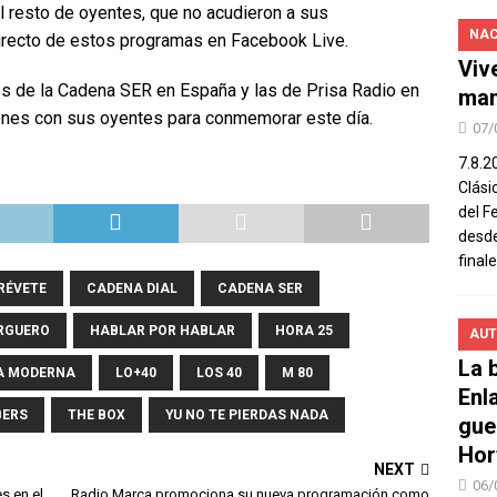
el resto de oyentes, que no acudieron a sus
NAC
 directo de estos programas en Facebook Live.
Viv
s de la Cadena SER en España y las de Prisa Radio en
man
iones con sus oyentes para conmemorar este día.
07/
7.8.2
Clási
del F
desde
final
RÉVETE
CADENA DIAL
CADENA SER
ARGUERO
HABLAR POR HABLAR
HORA 25
AUT
La b
DA MODERNA
LO+40
LOS 40
M 80
Enl
BERS
THE BOX
YU NO TE PIERDAS NADA
gue
Hor
NEXT
06/
s en el
Radio Marca promociona su nueva programación como