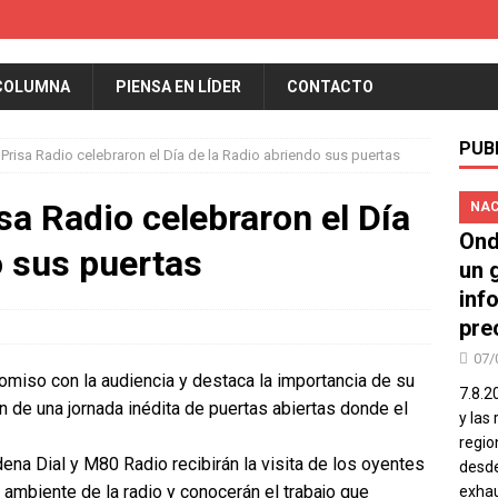
COLUMNA
PIENSA EN LÍDER
CONTACTO
PUB
Prisa Radio celebraron el Día de la Radio abriendo sus puertas
sa Radio celebraron el Día
NAC
Ond
o sus puertas
un 
inf
pre
07/
miso con la audiencia y destaca la importancia de su
7.8.2
ión de una jornada inédita de puertas abiertas donde el
y las
regio
na Dial y M80 Radio recibirán la visita de los oyentes
desde
l ambiente de la radio y conocerán el trabajo que
exhau