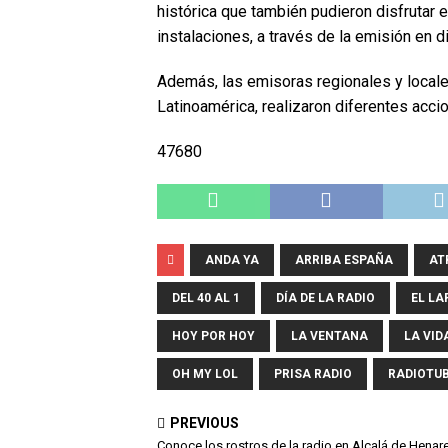
histórica que también pudieron disfrutar 
instalaciones, a través de la emisión en
Además, las emisoras regionales y locale
Latinoamérica, realizaron diferentes acc
47680
ANDA YA
ARRIBA ESPAÑA
AT
DEL 40 AL 1
DÍA DE LA RADIO
EL L
HOY POR HOY
LA VENTANA
LA VI
OH MY LOL
PRISA RADIO
RADIOTU
PREVIOUS
Conoce los rostros de la radio en Alcalá de Henare