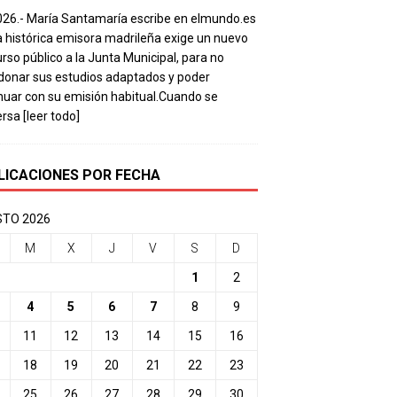
026.- María Santamaría escribe en elmundo.es
a histórica emisora madrileña exige un nuevo
rso público a la Junta Municipal, para no
onar sus estudios adaptados y poder
nuar con su emisión habitual.Cuando se
ersa
[leer todo]
LICACIONES POR FECHA
TO 2026
M
X
J
V
S
D
1
2
4
5
6
7
8
9
11
12
13
14
15
16
18
19
20
21
22
23
25
26
27
28
29
30