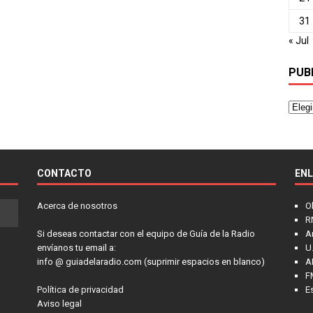
31
« Jul
PUB
CONTACTO
EN
Acerca de nosotros
O
R
Si deseas contactar con el equipo de Guía de la Radio
A
envíanos tu email a:
U.
info @ guiadelaradio.com (suprimir espacios en blanco)
A
F
Política de privacidad
E
Aviso legal