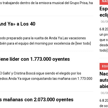
NAC
s trabajando dentro de la emisora musical del Grupo Prisa, ha
Esp
ecl
06/0
And Ya» a Los 40
6.8.2
un pr
n todo preparado para la vuelta de Anda Ya.Las vacaciones
que s
mbién para el equipo del morning por excelencia de
[leer todo]
desde
todo]
ene líder con 1.773.000 oyentes
EQU
Nac
Gallo’ y Cristina Boscá sigue siendo el elegido por los
Medios.Anda Ya sigue conquistando las mañana con 1.773.000
aut
abi
06/0
as mañanas con 2.073.000 oyentes
6.8.2
de so