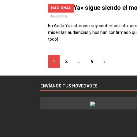
«Anda Ya» sigue siendo el mo
NACIONAL
06/07/2021
En Anda Ya estamos muy contentos esta seman
miden las audiencias y nos han confirmado qu
todo]
1
2
…
9
»
ENVÍANOS TUS NOVEDADES