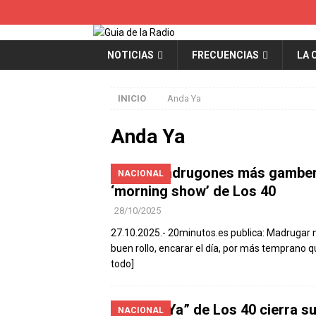
NOTICIAS
FRECUENCIAS
LA 
INICIO
Anda Ya
Anda Ya
Los madrugones más gamberros
NACIONAL
‘morning show’ de Los 40
28/10/2025
27.10.2025.- 20minutos.es publica: Madrugar 
buen rollo, encarar el día, por más temprano q
todo]
“Anda Ya” de Los 40 cierra 
NACIONAL