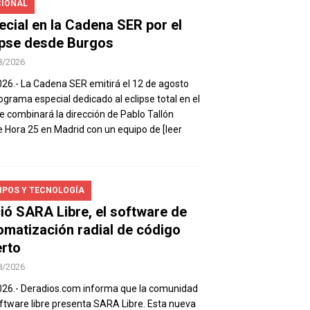
IONAL
ecial en la Cadena SER por el
ipse desde Burgos
8/2026
026.- La Cadena SER emitirá el 12 de agosto
ograma especial dedicado al eclipse total en el
e combinará la dirección de Pablo Tallón
 Hora 25 en Madrid con un equipo de
[leer
IPOS Y TECNOLOGÍA
ió SARA Libre, el software de
omatización radial de código
erto
8/2026
026.- Deradios.com informa que la comunidad
ftware libre presenta SARA Libre. Esta nueva