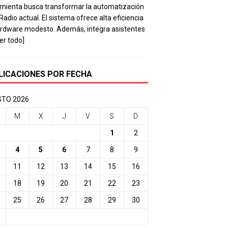
mienta busca transformar la automatización
 Radio actual. El sistema ofrece alta eficiencia
rdware modesto. Además, integra asistentes
eer todo]
LICACIONES POR FECHA
TO 2026
M
X
J
V
S
D
1
2
4
5
6
7
8
9
11
12
13
14
15
16
18
19
20
21
22
23
25
26
27
28
29
30