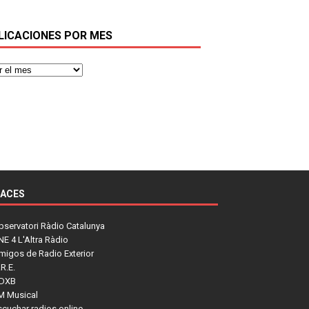
LICACIONES POR MES
LACES
bservatori Ràdio Catalunya
NE 4 L'Altra Ràdio
migos de Radio Exterior
R.E.
DXB
M Musical
scuchar radios online