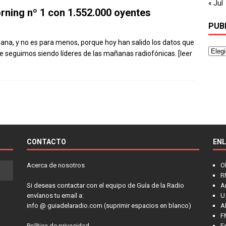
« Jul
rning nº 1 con 1.552.000 oyentes
PUB
a, y no es para menos, porque hoy han salido los datos que
e seguimos siendo líderes de las mañanas radiofónicas.
[leer
CONTACTO
EN
Acerca de nosotros
O
R
Si deseas contactar con el equipo de Guía de la Radio
A
envíanos tu email a:
U.
info @ guiadelaradio.com (suprimir espacios en blanco)
A
F
Política de privacidad
E