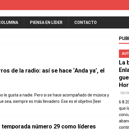
COLUMNA
PIENSA EN LÍDER
CONTACTO
PUB
AUT
La b
Enl
 de la radio: así se hace ‘Anda ya’, el
gue
Hor
06/0
no le gusta a nadie. Pero si se hace acompañado de música y
ue sea, siempre es más llevadero. Ese es el objetivo
[leer
6.8.2
que l
concu
aband
su temporada número 29 como líderes
conti