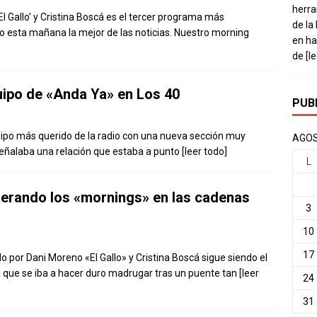
herra
 Gallo’ y Cristina Boscá es el tercer programa más
de la
o esta mañana la mejor de las noticias. Nuestro morning
en ha
de
[l
uipo de «Anda Ya» en Los 40
PUB
quipo más querido de la radio con una nueva sección muy
AGOS
 señalaba una relación que estaba a punto
[leer todo]
L
derando los «mornings» en las cadenas
3
10
17
por Dani Moreno «El Gallo» y Cristina Boscá sigue siendo el
a que se iba a hacer duro madrugar tras un puente tan
[leer
24
31