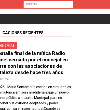
LICACIONES RECIENTES
ONOMÍAS
atalla final de la mítica Radio
ace: cercada por el concejal en
rra con las asociaciones de
taleza desde hace tres años
8/2026
026.- María Santamaría escribe en elmundo.es
a histórica emisora madrileña exige un nuevo
rso público a la Junta Municipal, para no
onar sus estudios adaptados y poder
nuar con su emisión habitual.Cuando se