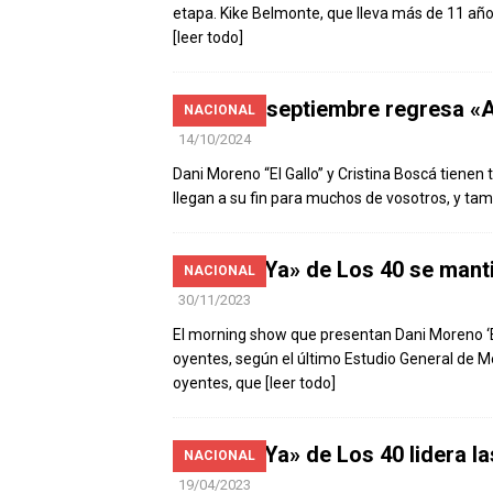
etapa. Kike Belmonte, que lleva más de 11 año
[leer todo]
El 2 de septiembre regresa «
NACIONAL
14/10/2024
Dani Moreno “El Gallo” y Cristina Boscá tiene
llegan a su fin para muchos de vosotros, y ta
«Anda Ya» de Los 40 se manti
NACIONAL
30/11/2023
El morning show que presentan Dani Moreno ‘El 
oyentes, según el último Estudio General de 
oyentes, que
[leer todo]
«Anda Ya» de Los 40 lidera l
NACIONAL
19/04/2023