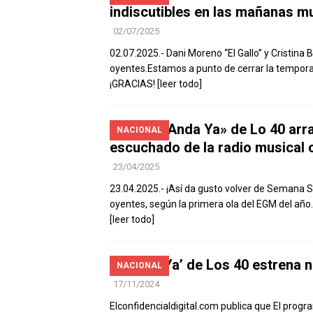
indiscutibles en las mañanas mu
02/07/2025
02.07.2025.- Dani Moreno “El Gallo” y Cristin
oyentes.Estamos a punto de cerrar la tempor
¡GRACIAS!
[leer todo]
EGM: «Anda Ya» de Lo 40 arr
NACIONAL
escuchado de la radio musical 
23/04/2025
23.04.2025.- ¡Así da gusto volver de Semana 
oyentes, según la primera ola del EGM del año
[leer todo]
‘Anda Ya’ de Los 40 estrena 
NACIONAL
17/11/2024
Elconfidencialdigital.com publica que El prog