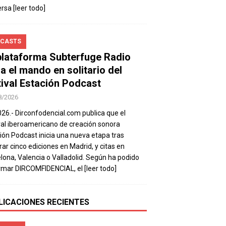
ersa
[leer todo]
CASTS
plataforma Subterfuge Radio
a el mando en solitario del
tival Estación Podcast
8/2026
026.- Dirconfodencial.com publica que el
val iberoamericano de creación sonora
ión Podcast inicia una nueva etapa tras
rar cinco ediciones en Madrid, y citas en
lona, Valencia o Valladolid. Según ha podido
rmar DIRCOMFIDENCIAL, el
[leer todo]
LICACIONES RECIENTES