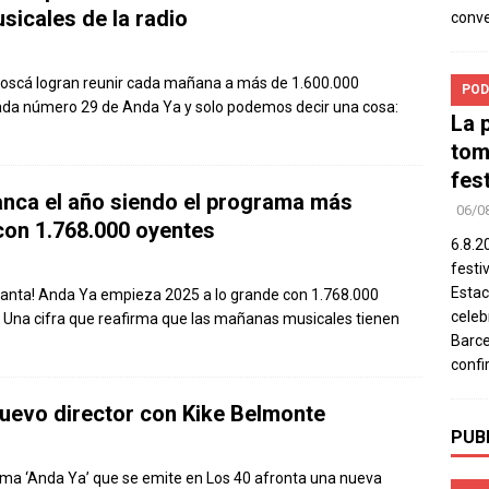
sicales de la radio
conv
a Boscá logran reunir cada mañana a más de 1.600.000
POD
ada número 29 de Anda Ya y solo podemos decir una cosa:
La 
tom
fes
anca el año siendo el programa más
06/0
con 1.768.000 oyentes
6.8.2
festi
Estac
Santa! Anda Ya empieza 2025 a lo grande con 1.768.000
celeb
. Una cifra que reafirma que las mañanas musicales tienen
Barce
confi
nuevo director con Kike Belmonte
PUB
rama ‘Anda Ya’ que se emite en Los 40 afronta una nueva