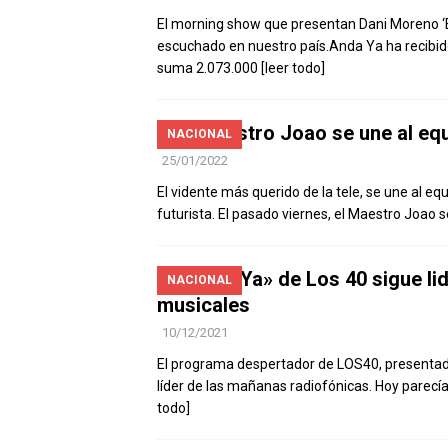
El morning show que presentan Dani Moreno ‘El
escuchado en nuestro país.Anda Ya ha recibid
suma 2.073.000
[leer todo]
El Maestro Joao se une al eq
NACIONAL
25/01/2022
El vidente más querido de la tele, se une al e
futurista. El pasado viernes, el Maestro Joao
«Anda Ya» de Los 40 sigue li
NACIONAL
musicales
10/12/2021
El programa despertador de LOS40, presentado 
líder de las mañanas radiofónicas. Hoy parecí
todo]