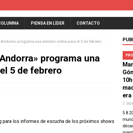
COLUMNA
PIENSA EN LÍDER
CONTACTO
PUB
Andorra» programa una emisión online para el 5 de febrero
 Andorra» programa una
PRO
Man
el 5 de febrero
Góm
10h
mad
era
05/
5.8.2
mundo
ng para los informes de escucha de los próximos shows
décad
manti