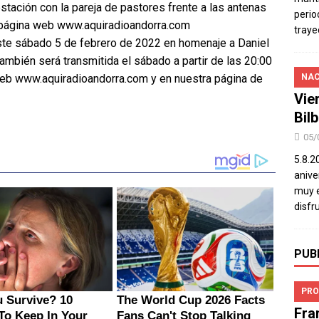
stación con la pareja de pastores frente a las antenas
perio
a página web www.aquiradioandorra.com
traye
ste sábado 5 de febrero de 2022 en homenaje a Daniel
también será transmitida el sábado a partir de las 20:00
 web www.aquiradioandorra.com y en nuestra página de
NAC
Vie
Bil
05/
5.8.2
aniver
muy e
disfr
PUB
PRO
Fra