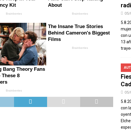
rad
05/
5.8.2
mujer
con u
13 añ
traye
AUT
Fie
Cad
05/
5.8.20
con l
oyent
Elch
espec