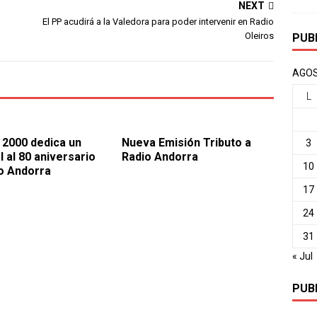
NEXT
El PP acudirá a la Valedora para poder intervenir en Radio
Oleiros
PUB
AGOS
L
c 2000 dedica un
Nueva Emisión Tributo a
3
l al 80 aniversario
Radio Andorra
10
o Andorra
17
24
31
« Jul
PUB