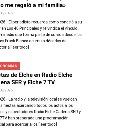
io me regaló a mi familia»
08/2026
026.- El periodista recuerda cómo conoció a su
 en Los 40 Principales y reivindica el vínculo
n medio que forma parte de su vida desde los
os.Frank Blanco acumula décadas de
ctoria
[leer todo]
ONOMÍAS
stas de Elche en Radio Elche
ena SER y Elche 7 TV
08/2026
26.- La radio y la televisión local se vuelcan
as fiestas acercando todos los actos a los
es y espectadores.Radio Elche Cadena SER y
e7TV han preparado una programación
ial para acercar a los
[leer todo]