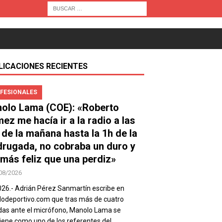
LICACIONES RECIENTES
FESIONALES
olo Lama (COE): «Roberto
ez me hacía ir a la radio a las
 de la mañana hasta la 1h de la
rugada, no cobraba un duro y
 más feliz que una perdiz»
08/2026
026.- Adrián Pérez Sanmartín escribe en
deportivo.com que tras más de cuatro
as ante el micrófono, Manolo Lama se
ene como uno de los referentes del