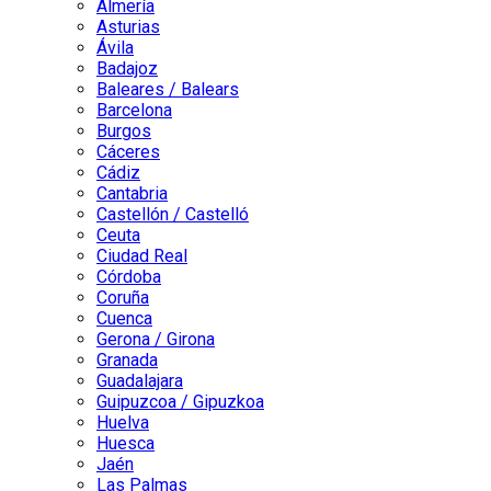
Almería
Asturias
Ávila
Badajoz
Baleares / Balears
Barcelona
Burgos
Cáceres
Cádiz
Cantabria
Castellón / Castelló
Ceuta
Ciudad Real
Córdoba
Coruña
Cuenca
Gerona / Girona
Granada
Guadalajara
Guipuzcoa / Gipuzkoa
Huelva
Huesca
Jaén
Las Palmas