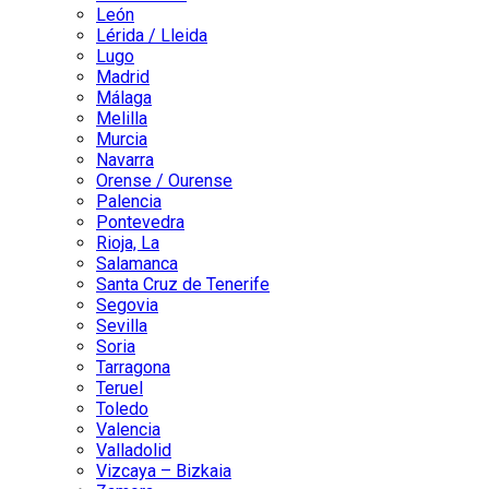
León
Lérida / Lleida
Lugo
Madrid
Málaga
Melilla
Murcia
Navarra
Orense / Ourense
Palencia
Pontevedra
Rioja, La
Salamanca
Santa Cruz de Tenerife
Segovia
Sevilla
Soria
Tarragona
Teruel
Toledo
Valencia
Valladolid
Vizcaya – Bizkaia