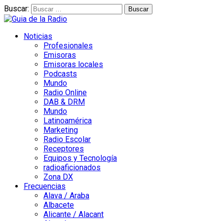
Buscar:
Noticias
Profesionales
Emisoras
Emisoras locales
Podcasts
Mundo
Radio Online
DAB & DRM
Mundo
Latinoamérica
Marketing
Radio Escolar
Receptores
Equipos y Tecnología
radioaficionados
Zona DX
Frecuencias
Alava / Araba
Albacete
Alicante / Alacant