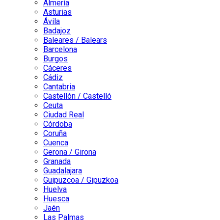
Almería
Asturias
Ávila
Badajoz
Baleares / Balears
Barcelona
Burgos
Cáceres
Cádiz
Cantabria
Castellón / Castelló
Ceuta
Ciudad Real
Córdoba
Coruña
Cuenca
Gerona / Girona
Granada
Guadalajara
Guipuzcoa / Gipuzkoa
Huelva
Huesca
Jaén
Las Palmas