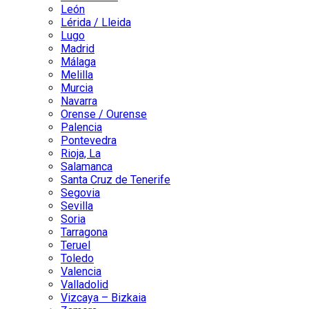
León
Lérida / Lleida
Lugo
Madrid
Málaga
Melilla
Murcia
Navarra
Orense / Ourense
Palencia
Pontevedra
Rioja, La
Salamanca
Santa Cruz de Tenerife
Segovia
Sevilla
Soria
Tarragona
Teruel
Toledo
Valencia
Valladolid
Vizcaya – Bizkaia