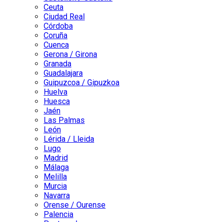
Ceuta
Ciudad Real
Córdoba
Coruña
Cuenca
Gerona / Girona
Granada
Guadalajara
Guipuzcoa / Gipuzkoa
Huelva
Huesca
Jaén
Las Palmas
León
Lérida / Lleida
Lugo
Madrid
Málaga
Melilla
Murcia
Navarra
Orense / Ourense
Palencia