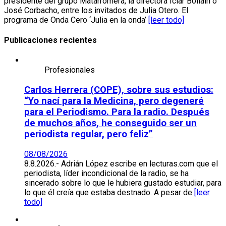
presidente del grupo Matarromera, la directora Iciar Bollaín o
José Corbacho, entre los invitados de Julia Otero. El
programa de Onda Cero ‘Julia en la onda’
[leer todo]
Publicaciones recientes
Profesionales
Carlos Herrera (COPE), sobre sus estudios:
“Yo nací para la Medicina, pero degeneré
para el Periodismo. Para la radio. Después
de muchos años, he conseguido ser un
periodista regular, pero feliz”
08/08/2026
8.8.2026.- Adrián López escribe en lecturas.com que el
periodista, líder incondicional de la radio, se ha
sincerado sobre lo que le hubiera gustado estudiar, para
lo que él creía que estaba destnado. A pesar de
[leer
todo]