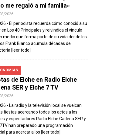
io me regaló a mi familia»
08/2026
026.- El periodista recuerda cómo conoció a su
 en Los 40 Principales y reivindica el vínculo
n medio que forma parte de su vida desde los
os.Frank Blanco acumula décadas de
ctoria
[leer todo]
ONOMÍAS
stas de Elche en Radio Elche
ena SER y Elche 7 TV
08/2026
26.- La radio y la televisión local se vuelcan
as fiestas acercando todos los actos a los
es y espectadores.Radio Elche Cadena SER y
e7TV han preparado una programación
ial para acercar a los
[leer todo]