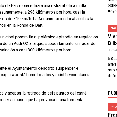
o de Barcelona retirará una estrambótica multa
perio
traye
esuntamente, a 298 kilómetros por hora, casi la
 es de 310 km/h. La Administración local anulará la
ños en la Ronda de Dalt.
NAC
Vie
nicipal pondrá fin al polémico episodio en regulación
Bil
tora de un Audi Q2 a la que, supuestamente, un radar de
nvalación a casi 300 kilómetros por hora.
05/
5.8.2
aniver
lmente el Ayuntamiento descartó suspender el
muy e
a captura «está homologado» y existía «constancia
disfr
s y aceptar la retirada de seis puntos del carné.
PUB
onocer su caso, que ha provocado una tormenta
PRO
Fra