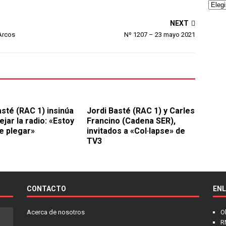
NEXT
 Arcos
Nº 1207 – 23 mayo 2021
asté (RAC 1) insinúa
Jordi Basté (RAC 1) y Carles
jar la radio: «Estoy
Francino (Cadena SER),
e plegar»
invitados a «Col·lapse» de
TV3
CONTACTO
EN
Acerca de nosotros
O
R