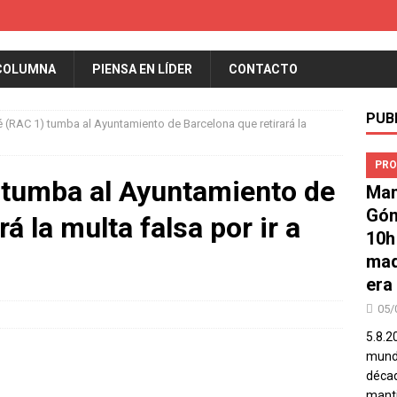
COLUMNA
PIENSA EN LÍDER
CONTACTO
PUB
é (RAC 1) tumba al Ayuntamiento de Barcelona que retirará la
PRO
 tumba al Ayuntamiento de
Man
Góm
á la multa falsa por ir a
10h
mad
era
05/
5.8.2
mundo
décad
manti