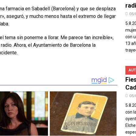
rad
na farmacia en Sabadell (Barcelona) y que se desplaza
05/
rer», aseguró, y mucho menos hasta el extremo de llegar
laba.
5.8.2
mujer
con u
l tema sin ponerme a llorar. Me parece tan increíble»,
13 añ
 radio. Ahora, el Ayuntamiento de Barcelona la
traye
ncidente.
AUT
Fie
Cad
05/
5.8.20
con l
oyent
Elch
espec