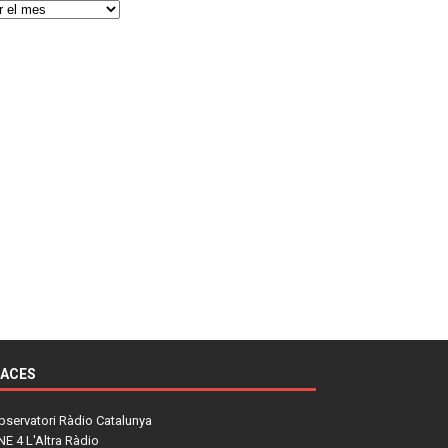
LACES
bservatori Ràdio Catalunya
NE 4 L'Altra Ràdio