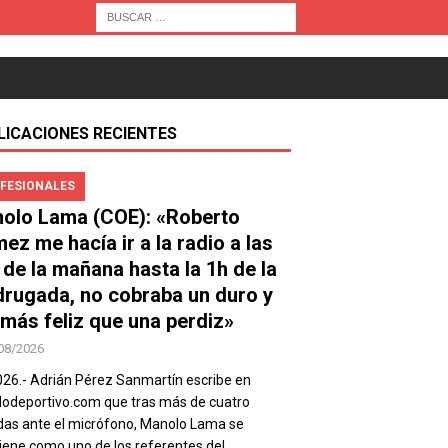
LICACIONES RECIENTES
FESIONALES
olo Lama (COE): «Roberto
ez me hacía ir a la radio a las
 de la mañana hasta la 1h de la
rugada, no cobraba un duro y
 más feliz que una perdiz»
08/2026
026.- Adrián Pérez Sanmartín escribe en
deportivo.com que tras más de cuatro
as ante el micrófono, Manolo Lama se
ene como uno de los referentes del