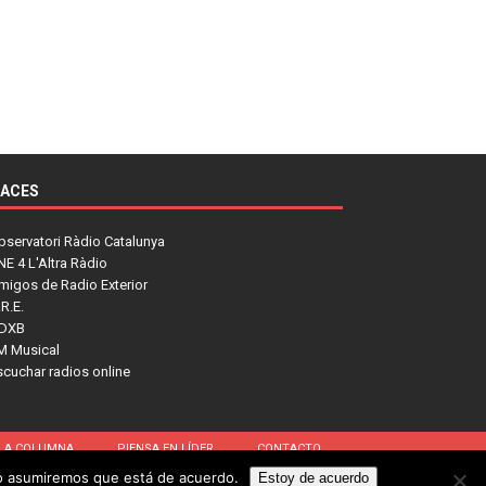
LACES
bservatori Ràdio Catalunya
NE 4 L'Altra Ràdio
migos de Radio Exterior
R.E.
DXB
M Musical
scuchar radios online
LA COLUMNA
PIENSA EN LÍDER
CONTACTO
tio asumiremos que está de acuerdo.
Estoy de acuerdo