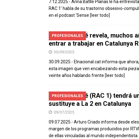
7.12.2025.- Anna Batlle Planas le ha entrevis
RAC 1’ habla de su trastorno obsesivo-compuls
en el podcast ‘Sense
[leer todo]
Jordi Basté revela, muchos a
PROFESIONALES
entrar a trabajar en Catalunya 
30/09/2025
30.09.2025.- Elnacional.cat informa que ahor
esta imagen que ven encabezando esta pieza, 
veinte años hablando frente
[leer todo]
Jordi Basté (RAC 1) tendrá u
PROFESIONALES
sustituye a La 2 en Catalunya
09/07/2025
09.07.2025.- Arturo Criado informa desde ele
margen de los programas producidos por RTVE
de ellas vinculadas al mundo independentista