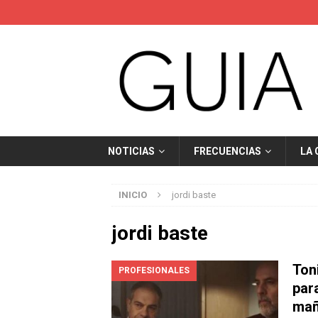
NOTICIAS
FRECUENCIAS
LA
INICIO
jordi baste
jordi baste
Ton
PROFESIONALES
para
mañ