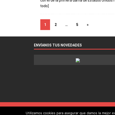
con el de la primera dama de Estados Unidos m
todo]
1
2
…
5
»
ENVÍANOS TUS NOVEDADES
Utilizamos cookies para asegurar que damos la mejor exp