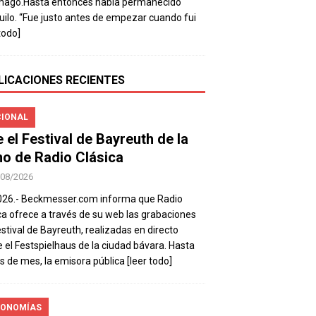
mago.Hasta entonces había permanecido
uilo. “Fue justo antes de empezar cuando fui
todo]
LICACIONES RECIENTES
IONAL
e el Festival de Bayreuth de la
o de Radio Clásica
/08/2026
026.- Beckmesser.com informa que Radio
ca ofrece a través de su web las grabaciones
estival de Bayreuth, realizadas en directo
 el Festspielhaus de la ciudad bávara. Hasta
es de mes, la emisora pública
[leer todo]
ONOMÍAS