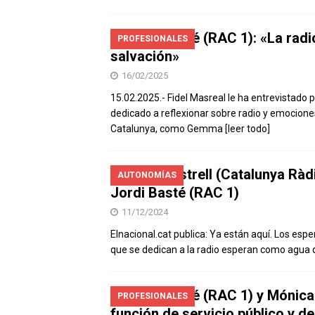
Jordi Basté (RAC 1): «La radi
PROFESIONALES
salvación»
16/02/2025
15.02.2025.- Fidel Masreal le ha entrevistado 
dedicado a reflexionar sobre radio y emociones
Catalunya, como Gemma
[leer todo]
Ricard Ustrell (Catalunya Ràd
AUTONOMÍAS
Jordi Basté (RAC 1)
11/12/2024
Elnacional.cat publica: Ya están aquí. Los esp
que se dedican a la radio esperan como agua 
Jordi Basté (RAC 1) y Mónica
PROFESIONALES
función de servicio público y de