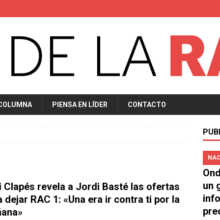
 COLUMNA
PIENSA EN LÍDER
CONTACTO
PUB
NAC
Ond
un 
i Clapés revela a Jordi Basté las ofertas
inf
 dejar RAC 1: «Una era ir contra ti por la
pre
ana»