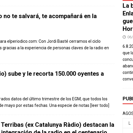
La b
Enl
o no te salvará, te acompañará en la
gue
Hor
06
para elperiodico.com: Con Jordi Basté cerramos el ciclo
6.8.2
 gracias a la experiencia de personas claves de la radio en
que l
concu
aband
io) sube y le recorta 150.000 oyentes a
conti
conv
PUB
erados datos del último trimestre de los EGM, que todos los
de mayo por estas fechas. Una especie de notas
[leer todo]
AGOS
L
 Terribas (ex Catalunya Ràdio) destacan la
 integración de la radio en el centenario