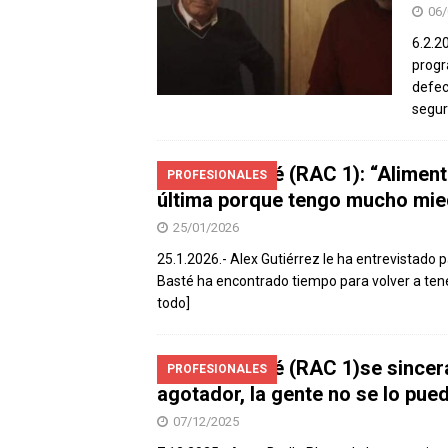
06/
6.2.2
progr
defec
segur
Jordi Basté (RAC 1): “Alimen
PROFESIONALES
última porque tengo mucho mie
25/01/2026
25.1.2026.- Alex Gutiérrez le ha entrevistado p
Basté ha encontrado tiempo para volver a tene
todo]
Jordi Basté (RAC 1)se sincer
PROFESIONALES
agotador, la gente no se lo pued
07/12/2025