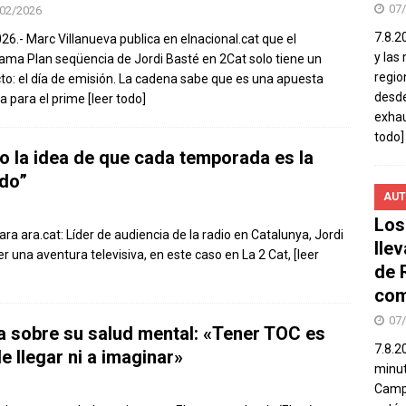
07
02/2026
7.8.2
026.- Marc Villanueva publica en elnacional.cat que el
y las
ama Plan seqüencia de Jordi Basté en 2Cat solo tiene un
regio
to: el día de emisión. La cadena sabe que es una apuesta
desde
a para el prime
[leer todo]
exhau
todo]
to la idea de que cada temporada es la
do”
AUT
Los
ara ara.cat: Líder de audiencia de la radio en Catalunya, Jordi
lle
r una aventura televisiva, en este caso en La 2 Cat,
[leer
de 
com
07
a sobre su salud mental: «Tener TOC es
7.8.2
e llegar ni a imaginar»
minut
Campo