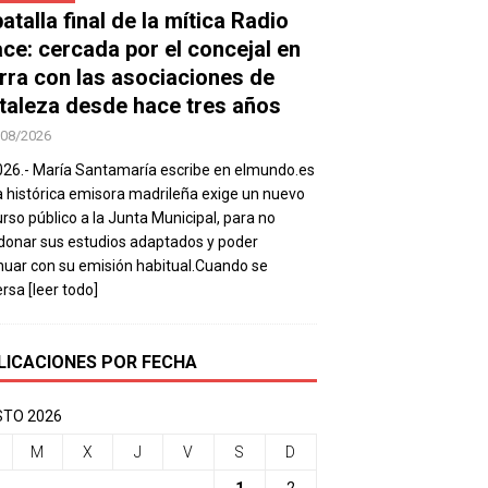
atalla final de la mítica Radio
ace: cercada por el concejal en
rra con las asociaciones de
taleza desde hace tres años
/08/2026
026.- María Santamaría escribe en elmundo.es
a histórica emisora madrileña exige un nuevo
rso público a la Junta Municipal, para no
onar sus estudios adaptados y poder
nuar con su emisión habitual.Cuando se
ersa
[leer todo]
LICACIONES POR FECHA
TO 2026
M
X
J
V
S
D
1
2