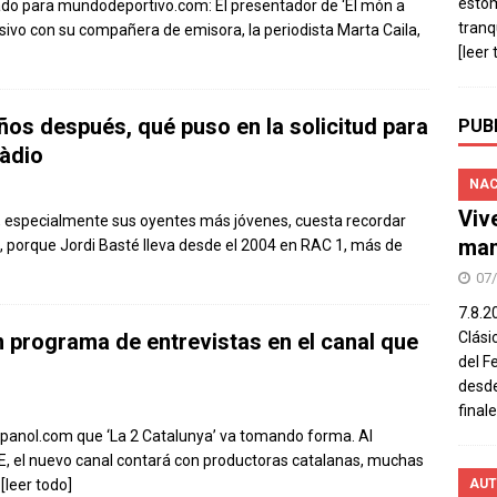
estó
tado para mundodeportivo.com: El presentador de ‘El món a
tranq
ivo con su compañera de emisora, la periodista Marta Caila,
[leer 
ños después, qué puso en la solicitud para
PUB
Ràdio
NAC
Viv
a, especialmente sus oyentes más jóvenes, cuesta recordar
man
porque Jordi Basté lleva desde el 2004 en RAC 1, más de
07
7.8.2
n programa de entrevistas en el canal que
Clási
del F
desde
final
spanol.com que ‘La 2 Catalunya’ va tomando forma. Al
, el nuevo canal contará con productoras catalanas, muchas
.
[leer todo]
AUT