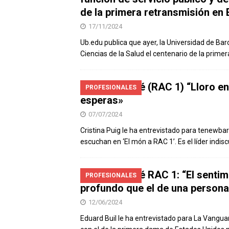
de la primera retransmisión en
17/11/2024
Ub.edu publica que ayer, la Universidad de Bar
Ciencias de la Salud el centenario de la prime
Jordi Basté (RAC 1) “Lloro e
PROFESIONALES
esperas»
07/07/2024
Cristina Puig le ha entrevistado para tenew
escuchan en ‘El món a RAC 1’. Es el líder indisc
Jordi Basté RAC 1: “El senti
PROFESIONALES
profundo que el de una persona
12/06/2024
Eduard Buil le ha entrevistado para La Vangu