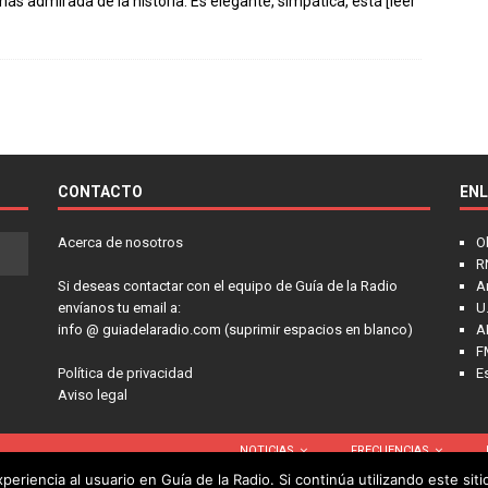
ás admirada de la historia. Es elegante, simpática, está
[leer
CONTACTO
EN
Acerca de nosotros
O
R
Si deseas contactar con el equipo de Guía de la Radio
A
envíanos tu email a:
U.
info @ guiadelaradio.com (suprimir espacios en blanco)
A
F
Política de privacidad
E
Aviso legal
NOTICIAS
FRECUENCIAS
eriencia al usuario en Guía de la Radio. Si continúa utilizando este si