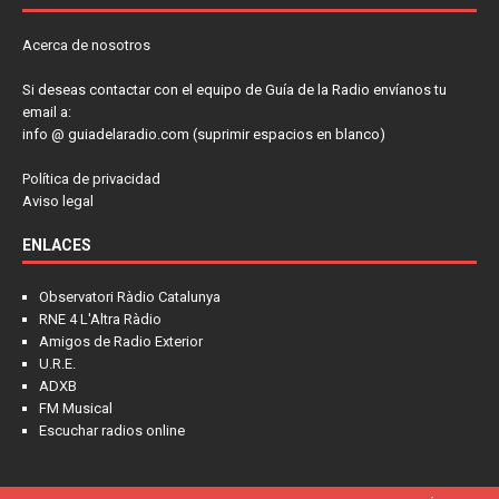
Acerca de nosotros
Si deseas contactar con el equipo de Guía de la Radio envíanos tu
email a:
info @ guiadelaradio.com (suprimir espacios en blanco)
Política de privacidad
Aviso legal
ENLACES
Observatori Ràdio Catalunya
RNE 4 L'Altra Ràdio
Amigos de Radio Exterior
U.R.E.
ADXB
FM Musical
Escuchar radios online