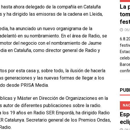
La 
el hasta ahora delegado de la compañía en Cataluña
tom
y ha dirigido las emisoras de la cadena en Lleida,
fes
edia, ha anunciado un nuevo organigrama de la
06
 adelantó en su nombramiento. En el área de Radio, se
6.8.2
o motor del negocio con el nombramiento de Jaume
festi
ia en Cataluña, como director general de Radio y
Estac
celeb
Barce
os por esta casa y, sobre todo, la ilusión de hacerla
confi
as generaciones y las nuevas formas de llegar a los
mado desde PRISA Media.
PUB
blicas y Máster en Dirección de Organizaciones en la
autor de diferentes publicaciones sobre la radio.
NAC
a los 19 años en Radio SER Empordà, ha dirigido Radio
Esp
ER Catalunya. Secretario general de los Premios Ondas,
ecl
Radio.
06