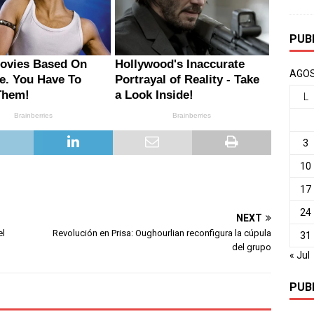
PUB
AGOS
L
3
10
17
24
NEXT
el
Revolución en Prisa: Oughourlian reconfigura la cúpula
31
del grupo
« Jul
PUB