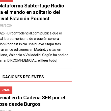
plataforma Subterfuge Radio
a el mando en solitario del
tival Estación Podcast
/08/2026
026.- Dirconfodencial.com publica que el
val iberoamericano de creación sonora
ión Podcast inicia una nueva etapa tras
rar cinco ediciones en Madrid, y citas en
lona, Valencia o Valladolid. Según ha podido
rmar DIRCOMFIDENCIAL, el
[leer todo]
LICACIONES RECIENTES
IONAL
ecial en la Cadena SER por el
ipse desde Burgos
/08/2026