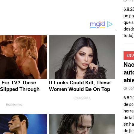
6.8.2
un pr
que s
desde
todo]
EQU
Nac
aut
abi
06
6.8.2
de so
herra
de la
en ha
de
[l