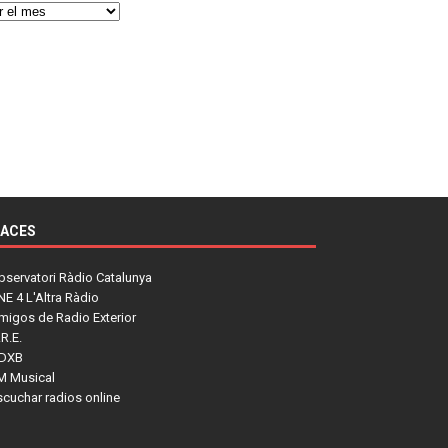
LACES
bservatori Ràdio Catalunya
NE 4 L'Altra Ràdio
migos de Radio Exterior
R.E.
DXB
M Musical
scuchar radios online