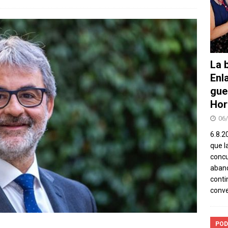
La b
Enl
gue
Hor
06
6.8.2
que l
concu
aband
conti
conv
POD