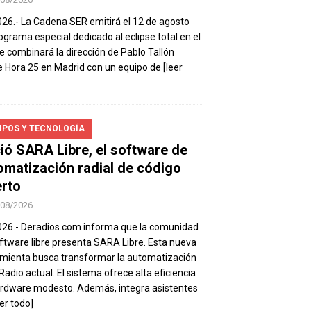
026.- La Cadena SER emitirá el 12 de agosto
ograma especial dedicado al eclipse total en el
e combinará la dirección de Pablo Tallón
 Hora 25 en Madrid con un equipo de
[leer
IPOS Y TECNOLOGÍA
ió SARA Libre, el software de
omatización radial de código
erto
/08/2026
026.- Deradios.com informa que la comunidad
ftware libre presenta SARA Libre. Esta nueva
mienta busca transformar la automatización
 Radio actual. El sistema ofrece alta eficiencia
rdware modesto. Además, integra asistentes
eer todo]