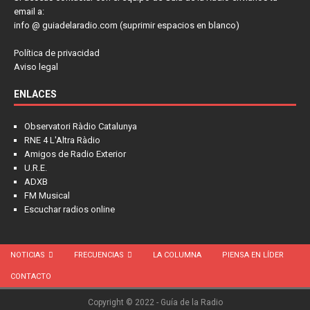
email a:
info @ guiadelaradio.com (suprimir espacios en blanco)
Política de privacidad
Aviso legal
ENLACES
Observatori Ràdio Catalunya
RNE 4 L'Altra Ràdio
Amigos de Radio Exterior
U.R.E.
ADXB
FM Musical
Escuchar radios online
NOTICIAS
FRECUENCIAS
LA COLUMNA
PIENSA EN LÍDER
CONTACTO
Copyright © 2022 - Guía de la Radio