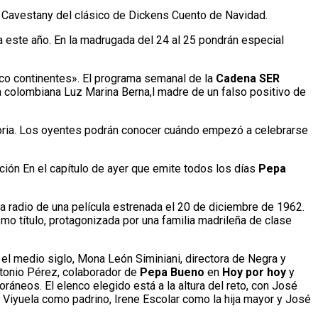
n Cavestany del clásico de Dickens Cuento de Navidad.
a este año. En la madrugada del 24 al 25 pondrán especial
nco continentes». El programa semanal de la
Cadena SER
la colombiana Luz Marina Berna,l madre de un falso positivo de
storia. Los oyentes podrán conocer cuándo empezó a celebrarse
cción En el capítulo de ayer que emite todos los días
Pepa
ra radio de una película estrenada el 20 de diciembre de 1962.
mo título, protagonizada por una familia madrileña de clase
 el medio siglo, Mona León Siminiani, directora de Negra y
Antonio Pérez, colaborador de
Pepa Bueno
en
Hoy por hoy
y
ráneos. El elenco elegido está a la altura del reto, con José
 Viyuela como padrino, Irene Escolar como la hija mayor y José