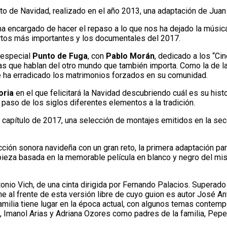
to de Navidad, realizado en el año 2013, una adaptación de Jua
ama encargado de hacer el repaso a lo que nos ha dejado la músic
iertos más importantes y los documentales del 2017.
n especial
Punto de Fuga
, con
Pablo Morán
, dedicado a los “Ci
anas que hablan del otro mundo que también importa. Como la de 
e ha erradicado los matrimonios forzados en su comunidad.
oria
en el que felicitará la Navidad descubriendo cuál es su hi
paso de los siglos diferentes elementos a la tradición.
el capítulo de 2017, una selección de montajes emitidos en la se
icción sonora navideña con un gran reto, la primera adaptación pa
 pieza basada en la memorable película en blanco y negro del mis
onio Vich, de una cinta dirigida por Fernando Palacios. Superado
ne al frente de esta versión libre de cuyo guion es autor José 
amilia tiene lugar en la época actual, con algunos temas contempo
, Imanol Arias y Adriana Ozores como padres de la familia, Pepe