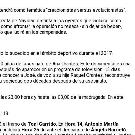
tendrá como temática “creacionistas versus evolucionistas”.
esta de Navidad distinta a los oyentes que incluirá: cómo
ómo afrontar la operación no resaca -sin dejar de beber-,
do que lucirá en las campanadas.
do lo sucedido en el ámbito deportivo durante el 2017.
20 años del asesinato de Ana Orantes. Este documental es una
espués de aparecer en un programa de televisión. 13 días
e conocer a José, da voz a su hija Raquel Orantes, reconstruye
n la sociedad dos décadas después de su asesinato,
las 23,00 horas y hasta las 03,00 de la madrugada. En este
l 18.
rá el tramo de
Toni Garrido
. En
Hora 14, Antonio Martín
conducirá
Hora 25
durante el descanso de
Ángels Barceló.