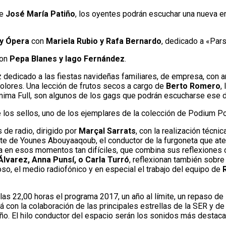
de
José María Patiño
, los oyentes podrán escuchar una nueva e
y Ópera
con
Mariela Rubio y Rafa Bernardo
, dedicado a «Pars
on
Pepa Blanes y Iago Fernández
.
vez dedicado a las fiestas navideñas familiares, de empresa, co
olores. Una lección de frutos secos a cargo de
Berto Romero
,
ma Full, son algunos de los gags que podrán escucharse ese día
de los sellos, uno de los ejemplares de la colección de Podium P
 de radio, dirigido por
Marçal Sarrats
, con la realización técni
te de Younes Abouyaaqoub, el conductor de la furgoneta que ater
ña en esos momentos tan difíciles, que combina sus reflexiones 
Álvarez, Anna Punsí, o Carla Turró
, reflexionan también sobr
oso, el medio radiofónico y en especial el trabajo del equipo de
 las 22,00 horas el programa 2017, un año al límite, un repaso d
á con la colaboración de las principales estrellas de la SER y d
ño. El hilo conductor del espacio serán los sonidos más destaca