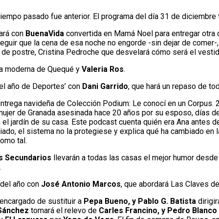
iempo pasado fue anterior. El programa del día 31 de diciembre 
ará con
BuenaVida
convertida en Mamá Noel para entregar otra c
uir que la cena de esa noche no engorde -sin dejar de comer-, c
y de postre, Cristina Pedroche que desvelará cómo será el vesti
gua moderna de Quequé y
Valeria Ros
.
del año de Deportes’ con
Dani Garrido
, que hará un repaso de to
entrega navideña de Colección Podium: Le conocí en un Corpus. 
 mujer de Granada asesinada hace 20 años por su esposo, días d
 el jardín de su casa. Este podcast cuenta quién era Ana antes d
nciado, el sistema no la protegiese y explica qué ha cambiado e
omo tal.
as Secundarios
llevarán a todas las casas el mejor humor desde 
.
o del año con
José Antonio Marcos
, que abordará Las Claves de
encargado de sustituir a
Pepa Bueno, y Pablo G. Batista
dirigi
 Sánchez
tomará el relevo de
Carles Francino, y Pedro Blanco