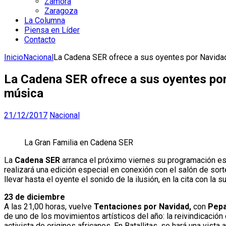
Zamora
Zaragoza
La Columna
Piensa en Líder
Contacto
Inicio
Nacional
La Cadena SER ofrece a sus oyentes por Navidad
La Cadena SER ofrece a sus oyentes por
música
21/12/2017
Nacional
La Gran Familia en Cadena SER
La
Cadena SER
arranca el próximo viernes su programación esp
realizará una edición especial en conexión con el salón de sor
llevar hasta el oyente el sonido de la ilusión, en la cita con la
23 de diciembre
A las 21,00 horas, vuelve
Tentaciones por Navidad,
con
Pepa
de uno de los movimientos artísticos del año: la reivindicació
activista de origines africanos. En Batallitas, se hará una vista