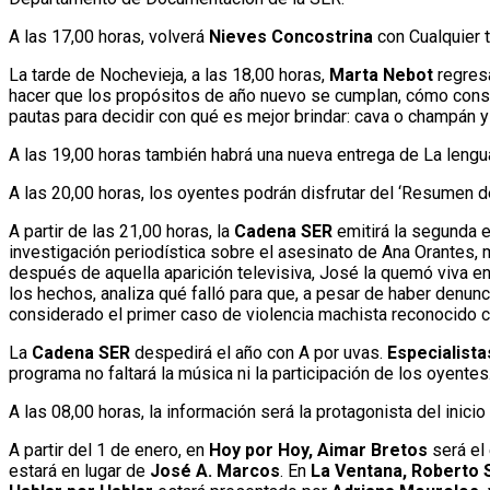
A las 17,00 horas, volverá
Nieves Concostrina
con Cualquier t
La tarde de Nochevieja, a las 18,00 horas,
Marta Nebot
regres
hacer que los propósitos de año nuevo se cumplan, cómo conseg
pautas para decidir con qué es mejor brindar: cava o champán 
A las 19,00 horas también habrá una nueva entrega de La len
A las 20,00 horas, los oyentes podrán disfrutar del ‘Resumen 
A partir de las 21,00 horas, la
Cadena SER
emitirá la segunda 
investigación periodística sobre el asesinato de Ana Orantes,
después de aquella aparición televisiva, José la quemó viva en
los hechos, analiza qué falló para que, a pesar de haber denu
considerado el primer caso de violencia machista reconocido c
La
Cadena SER
despedirá el año con A por uvas.
Especialist
programa no faltará la música ni la participación de los oyentes
A las 08,00 horas, la información será la protagonista del inici
A partir del 1 de enero, en
Hoy por Hoy, Aimar Bretos
será el 
estará en lugar de
José A. Marcos
. En
La Ventana, Roberto