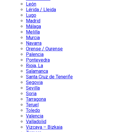
León
Lérida / Lleida
Lugo
Madrid
Málaga
Melilla
Murcia
Navarra
Orense / Ourense
Palencia
Pontevedra
Rioja, La
Salamanca
Santa Cruz de Tenerife
Segovia
Sevilla
Soria
Tarragona
Teruel
Toledo
Valencia
Valladolid
Vizcaya – Bizkaia