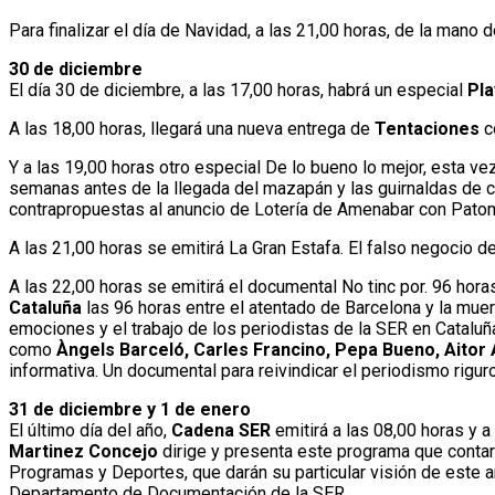
Para finalizar el día de Navidad, a las 21,00 horas, de la mano 
30 de diciembre
El día 30 de diciembre, a las 17,00 horas, habrá un especial
Pla
A las 18,00 horas, llegará una nueva entrega de
Tentaciones
c
Y a las 19,00 horas otro especial De lo bueno lo mejor, esta 
semanas antes de la llegada del mazapán y las guirnaldas de c
contrapropuestas al anuncio de Lotería de Amenabar con Patomi
A las 21,00 horas se emitirá La Gran Estafa. El falso negocio 
A las 22,00 horas se emitirá el documental No tinc por. 96 horas
Cataluña
las 96 horas entre el atentado de Barcelona y la muer
emociones y el trabajo de los periodistas de la SER en Catalu
como
Àngels Barceló, Carles Francino, Pepa Bueno, Aitor 
informativa. Un documental para reivindicar el periodismo rigur
31 de diciembre y 1 de enero
El último día del año,
Cadena SER
emitirá a las 08,00 horas y a
Martinez Concejo
dirige y presenta este programa que contar
Programas y Deportes, que darán su particular visión de este a
Departamento de Documentación de la SER.