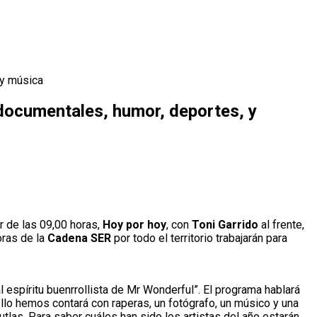
 y música
documentales, humor, deportes, y
r de las 09,00 horas,
Hoy por hoy
, con
Toni Garrido
al frente,
oras de la
Cadena SER
por todo el territorio trabajarán para
“al espíritu buenrrollista de Mr Wonderful”. El programa hablará
ello hemos contará con raperas, un fotógrafo, un músico y una
Cutlas. Para saber cuáles han sido los artistas del año estarán