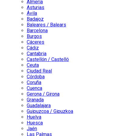
Almería
Asturias
Ávila
Badajoz
Baleares / Balears
Barcelona
Burgos
Cáceres
Cádiz
Cantabria
Castellón / Castelló
Ceuta
Ciudad Real
Córdoba
Coruña
Cuenca
Gerona / Girona
Granada
Guadalajara
Guipuzcoa / Gipuzkoa
Huelva
Huesca
Jaén
Las Palmas