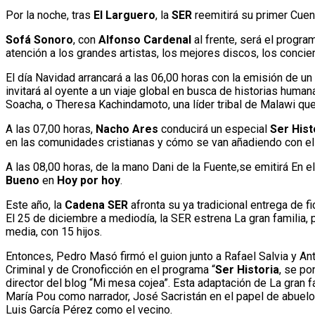
Por la noche, tras
El Larguero
, la
SER
reemitirá su primer Cuen
Sofá Sonoro
, con
Alfonso Cardenal
al frente, será el progr
atención a los grandes artistas, los mejores discos, los conc
El día Navidad arrancará a las 06,00 horas con la emisión de u
invitará al oyente a un viaje global en busca de historias hum
Soacha, o Theresa Kachindamoto, una líder tribal de Malawi qu
A las 07,00 horas,
Nacho Ares
conducirá un especial
Ser Hist
en las comunidades cristianas y cómo se van añadiendo con el 
A las 08,00 horas, de la mano Dani de la Fuente,se emitirá En 
Bueno
en
Hoy por hoy
.
Este año, la
Cadena SER
afronta su ya tradicional entrega de f
El 25 de diciembre a mediodía, la SER estrena La gran familia,
media, con 15 hijos.
Entonces, Pedro Masó firmó el guion junto a Rafael Salvia y Ant
Criminal y de Cronoficción en el programa “
Ser Historia
, se po
director del blog “Mi mesa cojea”. Esta adaptación de La gran f
María Pou como narrador, José Sacristán en el papel de abuelo
Luis García Pérez como el vecino.