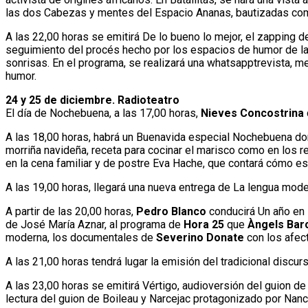
las dos Cabezas y mentes del Espacio Ananas, bautizadas co
A las 22,00 horas se emitirá De lo bueno lo mejor, el zapping
seguimiento del procés hecho por los espacios de humor de la
sonrisas. En el programa, se realizará una whatsapptrevista, me
humor.
24 y 25 de diciembre. Radioteatro
El día de Nochebuena, a las 17,00 horas,
Nieves Concostrina
A las 18,00 horas, habrá un Buenavida especial Nochebuena d
morriña navideña, receta para cocinar el marisco como en los r
en la cena familiar y de postre Eva Hache, que contará cómo es
A las 19,00 horas, llegará una nueva entrega de La lengua mo
A partir de las 20,00 horas,
Pedro Blanco
conducirá Un año en 
de José María Aznar, al programa de
Hora 25
que
Àngels Bar
moderna, los documentales de
Severino Donate
con los afect
A las 21,00 horas tendrá lugar la emisión del tradicional discur
A las 23,00 horas se emitirá Vértigo, audioversión del guion de
lectura del guion de Boileau y Narcejac protagonizado por Nanc