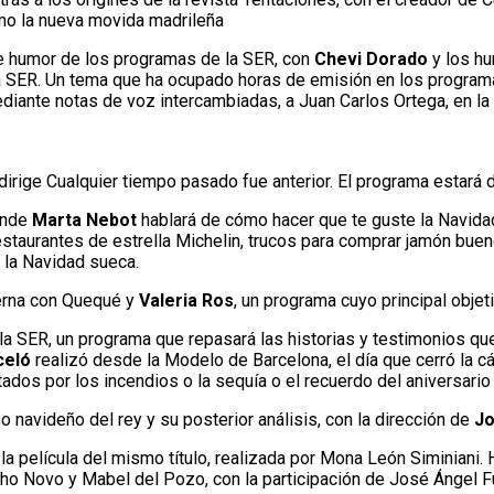
mo la nueva movida madrileña
 de humor de los programas de la SER, con
Chevi Dorado
y los hu
 SER. Un tema que ha ocupado horas de emisión en los programa
diante notas de voz intercambiadas, a Juan Carlos Ortega, en la 
dirige Cualquier tiempo pasado fue anterior. El programa estará d
onde
Marta Nebot
hablará de cómo hacer que te guste la Navidad s
estaurantes de estrella Michelin, trucos para comprar jamón buen
 la Navidad sueca.
derna con Quequé y
Valeria Ros
, un programa cuyo principal objet
la SER, un programa que repasará las historias y testimonios q
celó
realizó desde la Modelo de Barcelona, el día que cerró la c
ados por los incendios o la sequía o el recuerdo del aniversari
so navideño del rey y su posterior análisis, con la dirección de
Jo
 la película del mismo título, realizada por Mona León Siminiani
ho Novo y Mabel del Pozo, con la participación de José Ángel Fu