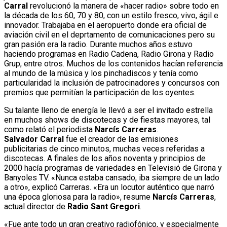
Carral
revolucionó la manera de «hacer radio» sobre todo en
la década de los 60, 70 y 80, con un estilo fresco, vivo, ágil e
innovador. Trabajaba en el aeropuerto donde era oficial de
aviación civil en el deprtamento de comunicaciones pero su
gran pasión era la radio. Durante muchos años estuvo
haciendo programas en Radio Cadena, Radio Girona y Radio
Grup, entre otros. Muchos de los contenidos hacían referencia
al mundo de la música y los pinchadiscos y tenía como
particularidad la inclusión de patrocinadores y concursos con
premios que permitían la participación de los oyentes.
Su talante lleno de energía le llevó a ser el invitado estrella
en muchos shows de discotecas y de fiestas mayores, tal
como relató el periodista
Narcís Carreras
.
Salvador Carral
fue el creador de las emisiones
publicitarias de cinco minutos, muchas veces referidas a
discotecas. A finales de los años noventa y principios de
2000 hacía programas de variedades en Televisió de Girona y
Banyoles TV. «Nunca estaba cansado, iba siempre de un lado
a otro», explicó Carreras. «Era un locutor auténtico que narró
una época gloriosa para la radio», resume
Narcís Carreras
,
actual director de
Radio Sant Gregori
.
«Fue ante todo un gran creativo radiofónico, y especialmente