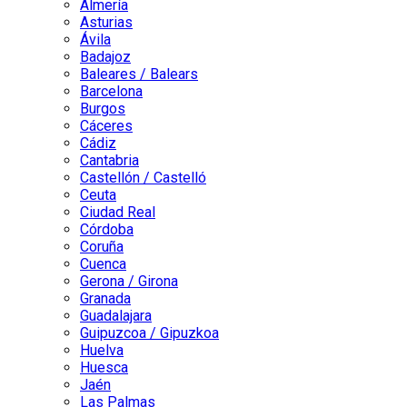
Almería
Asturias
Ávila
Badajoz
Baleares / Balears
Barcelona
Burgos
Cáceres
Cádiz
Cantabria
Castellón / Castelló
Ceuta
Ciudad Real
Córdoba
Coruña
Cuenca
Gerona / Girona
Granada
Guadalajara
Guipuzcoa / Gipuzkoa
Huelva
Huesca
Jaén
Las Palmas