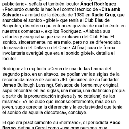
publicitario», señala el también locutor
Ángel Rodríguez
.
«Recuerdo cuando le hacía el control técnico de «
Cita amb
Salvador
» a mitad de la década de 1980 en
Radio Grup
, que
anunciaba el sonido «gibiel» que tenía el Club Blau de
Banyoles, discoteca que entonces gozaba de mucho éxito en
nuestras comarcas», explica Rodríguez. «Alababa sus
virtudes y aseguraba que era exclusivo del Club Blau. El
sonido, sinceramente, no era malo, pero no se diferenciaba
demasiado del Dallas o del Cisne. Al final, casi de forma
involuntaria averigüé que era el sonido gibiel», detalla el
locutor.
Rodríguez lo explicita: «Cerca de una de las barras del
segundo piso, en un altavoz, se podían ver las siglas de la
reconocida marca de sonido JBL (iniciales de su fundador
James Bullough Lansing). Salvador, de forma muy original,
supo encontrar en las siglas, una marca, una distinción propia,
a partir de la pronunciación inglesa (y no catalana) de las
mismas». «Y no dudo que inconscientemente, más de un
joven, supo apreciar la diferencia y la exclusividad que tenía
el sonido de aquella discoteca», concluye.
El que era prácticamente su «hermano», el periodista
Paco
Basso
, define a Carral como «una gran persona, muy