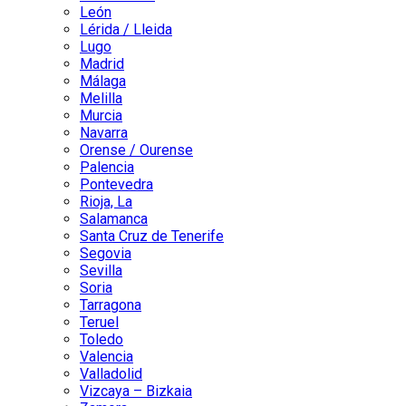
León
Lérida / Lleida
Lugo
Madrid
Málaga
Melilla
Murcia
Navarra
Orense / Ourense
Palencia
Pontevedra
Rioja, La
Salamanca
Santa Cruz de Tenerife
Segovia
Sevilla
Soria
Tarragona
Teruel
Toledo
Valencia
Valladolid
Vizcaya – Bizkaia