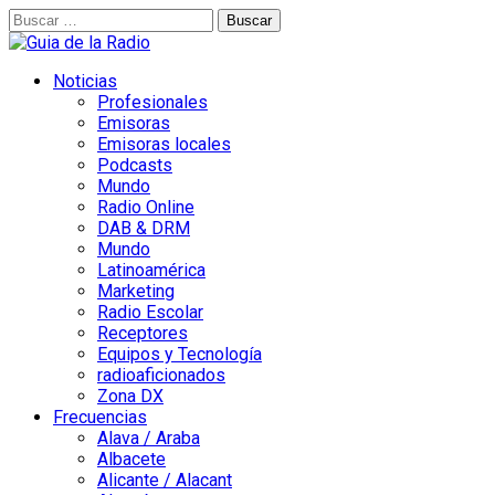
Buscar:
Noticias
Profesionales
Emisoras
Emisoras locales
Podcasts
Mundo
Radio Online
DAB & DRM
Mundo
Latinoamérica
Marketing
Radio Escolar
Receptores
Equipos y Tecnología
radioaficionados
Zona DX
Frecuencias
Alava / Araba
Albacete
Alicante / Alacant