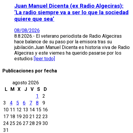
Juan Manuel Dicenta (ex Radio Algeciras):
‘La radio siempre va a ser lo que la sociedad
quiere que sea’
08/08/2026
8.8.2026.- El veterano periodista de Radio Algeciras
hace balance de su paso por la emisora tras su
jubilación.Juan Manuel Dicenta es historia viva de Radio
Algeciras y este viernes ha querido pasarse por los
estudios
[leer todo]
Publicaciones por fecha
agosto 2026
L
M
X
J
V
S
D
1
2
3
4
5
6
7
8
9
10
11
12
13
14
15
16
17
18
19
20
21
22
23
24
25
26
27
28
29
30
31