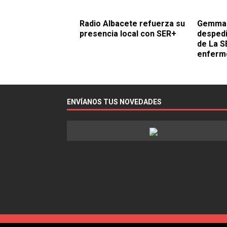
Radio Albacete refuerza su
Gemma 
presencia local con SER+
despedi
de La S
enferm
ENVÍANOS TUS NOVEDADES