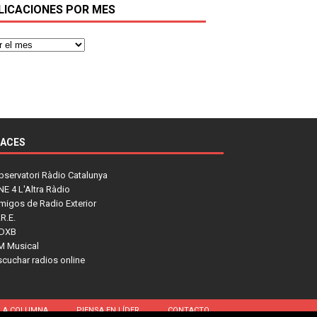
LICACIONES POR MES
LACES
bservatori Ràdio Catalunya
NE 4 L'Altra Ràdio
migos de Radio Exterior
R.E.
DXB
M Musical
scuchar radios online
LA COLUMNA
PIENSA EN LÍDER
CONTACTO