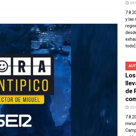
07
7.8.2
y las
regio
desde
exhau
todo]
AUT
Los
lle
de 
com
07
7.8.2
minut
Campo