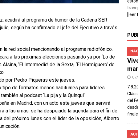
estó
tranq
[leer 
z, acudirá al programa de humor de la Cadena SER
julio, según ha confirmado el jefe del Ejecutivo a través
PUB
en la red social mencionando al programa radiofónico.
NAC
 cara a las próximas elecciones pasando ya por ‘Lo de
Viv
 Alsina, ‘El Intermedio’ de la Sexta, ‘El Hormiguero’ de
man
co.
07
do por Pedro Piqueras este jueves.
7.8.2
ro tipo de formatos menos habituales para líderes
Clási
también al podcast ‘La pija y la Quinqui’.
del F
ña en Madrid, con un acto este jueves que servirá
desde
era a las urnas, se ha despejado la agenda para el fin de
final
 del próximo lunes con el líder de la oposición, Alberto
unicación.
AUT