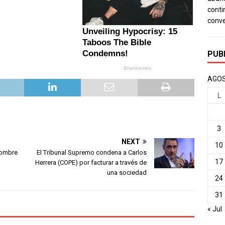
conti
conv
PUB
AGOS
L
3
NEXT
10
nombre
El Tribunal Supremo condena a Carlos
17
Herrera (COPE) por facturar a través de
una sociedad
24
31
« Jul