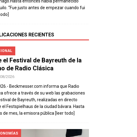
mago.Hasta entonces había permanecido
uilo. “Fue justo antes de empezar cuando fui
todo]
LICACIONES RECIENTES
IONAL
e el Festival de Bayreuth de la
o de Radio Clásica
/08/2026
026.- Beckmesser.com informa que Radio
ca ofrece a través de su web las grabaciones
estival de Bayreuth, realizadas en directo
 el Festspielhaus de la ciudad bávara. Hasta
es de mes, la emisora pública
[leer todo]
ONOMÍAS