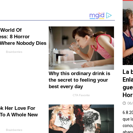
La b
Enl
gue
Hor
06
6.8.2
que l
concu
aband