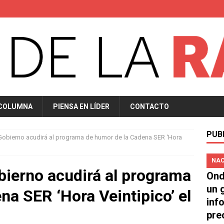
 COLUMNA
PIENSA EN LÍDER
CONTACTO
PUB
 Gobierno acudirá al programa de humor de la Cadena SER ‘Hora
NAC
obierno acudirá al programa
Ond
un 
na SER ‘Hora Veintipico’ el
inf
pre