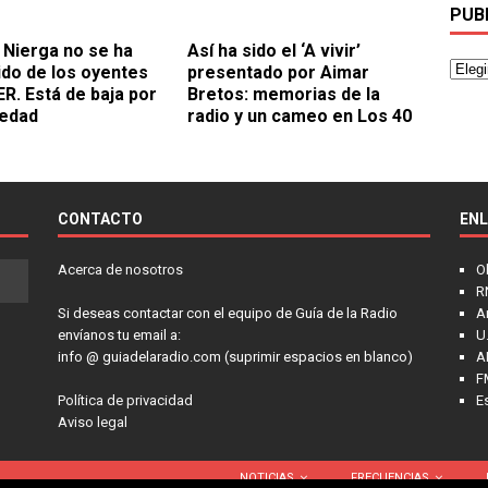
PUB
Nierga no se ha
Así ha sido el ‘A vivir’
do de los oyentes
presentado por Aimar
ER. Está de baja por
Bretos: memorias de la
edad
radio y un cameo en Los 40
CONTACTO
EN
Acerca de nosotros
O
R
Si deseas contactar con el equipo de Guía de la Radio
A
envíanos tu email a:
U.
info @ guiadelaradio.com (suprimir espacios en blanco)
A
F
Política de privacidad
E
Aviso legal
NOTICIAS
FRECUENCIAS