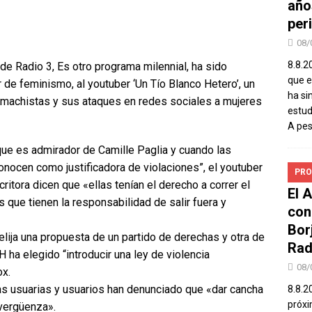
año
peri
08/
8.8.2
 de Radio 3, Es otro programa milennial, ha sido
que el
ar de feminismo, al youtuber ‘Un Tío Blanco Hetero’, un
ha si
 machistas y sus ataques en redes sociales a mujeres
estud
A pe
que es admirador de Camille Paglia y cuando las
onocen como justificadora de violaciones”, el youtuber
PRO
itora dicen que «ellas tenían el derecho a correr el
El 
as que tienen la responsabilidad de salir fuera y
con
Bor
 elija una propuesta de un partido de derechas y otra de
Rad
 ha elegido “introducir una ley de violencia
08/
ox.
has usuarias y usuarios han denunciado que «dar cancha
8.8.2
próxi
 vergüenza».