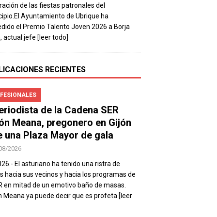
ración de las fiestas patronales del
ipio.El Ayuntamiento de Ubrique ha
dido el Premio Talento Joven 2026 a Borja
, actual jefe
[leer todo]
LICACIONES RECIENTES
FESIONALES
periodista de la Cadena SER
ón Meana, pregonero en Gijón
e una Plaza Mayor de gala
08/2026
026.- El asturiano ha tenido una ristra de
s hacia sus vecinos y hacia los programas de
R en mitad de un emotivo baño de masas.
 Meana ya puede decir que es profeta
[leer