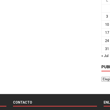
L
3
10
17
24
31
« Jul
PUB
CONTACTO
EN