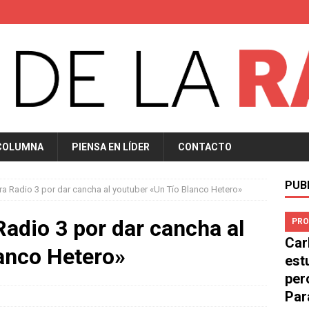
COLUMNA
PIENSA EN LÍDER
CONTACTO
PUB
ara Radio 3 por dar cancha al youtuber «Un Tío Blanco Hetero»
Radio 3 por dar cancha al
PRO
Car
anco Hetero»
est
per
Par