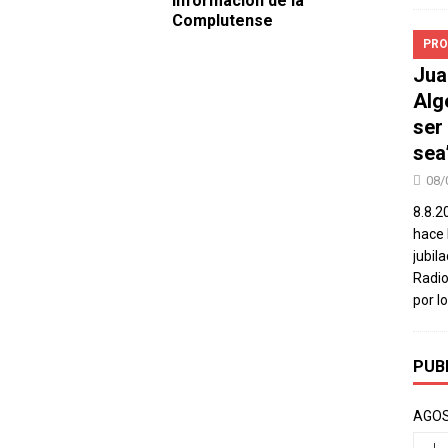
Información de la
Complutense
PRO
Jua
Alg
ser
sea
08/
8.8.2
hace 
jubil
Radio
por l
PUB
AGOS