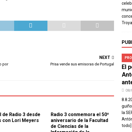
celeb
munic
conce
Troya
PUB
NEXT
PRO
o por
Prisa vende sus emisoras de Portugal
El 
Ant
ant
08/
8.8.2
guiño
la SE
l de Radio 3 desde
Radio 3 conmemora el 50º
Antón
 con Lori Meyers
aniversario de la Facultad
todo]
de Ciencias de la