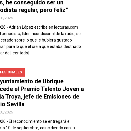
s, he conseguido ser un
odista regular, pero feliz”
08/2026
026.- Adrián López escribe en lecturas.com
 periodista, líder incondicional de la radio, se
ncerado sobre lo que le hubiera gustado
iar, para lo que él creía que estaba destnado.
sar de
[leer todo]
FESIONALES
Ayuntamiento de Ubrique
cede el Premio Talento Joven a
ja Troya, jefe de Emisiones de
io Sevilla
08/2026
026.- El reconocimiento se entregará el
mo 10 de septiembre, coincidiendo con la