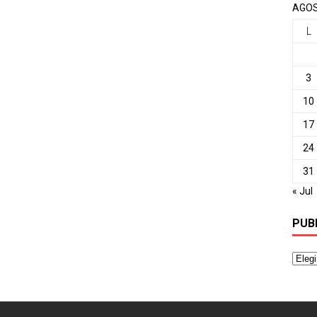
AGOS
L
3
10
17
24
31
« Jul
PUB