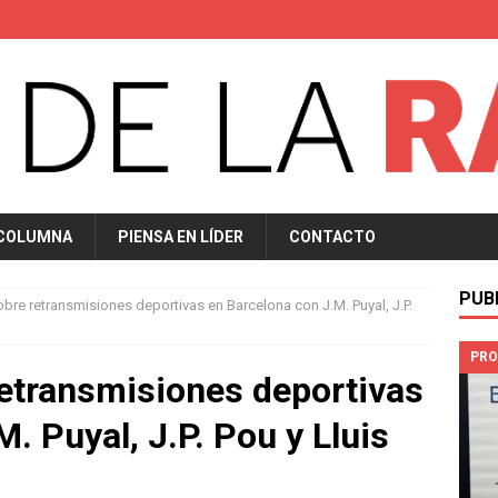
 COLUMNA
PIENSA EN LÍDER
CONTACTO
PUB
bre retransmisiones deportivas en Barcelona con J.M. Puyal, J.P.
PRO
etransmisiones deportivas
. Puyal, J.P. Pou y Lluis