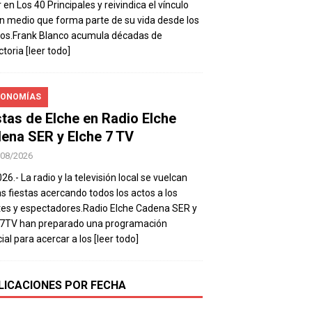
 en Los 40 Principales y reivindica el vínculo
n medio que forma parte de su vida desde los
os.Frank Blanco acumula décadas de
ctoria
[leer todo]
ONOMÍAS
stas de Elche en Radio Elche
ena SER y Elche 7 TV
/08/2026
26.- La radio y la televisión local se vuelcan
as fiestas acercando todos los actos a los
es y espectadores.Radio Elche Cadena SER y
e7TV han preparado una programación
ial para acercar a los
[leer todo]
LICACIONES POR FECHA