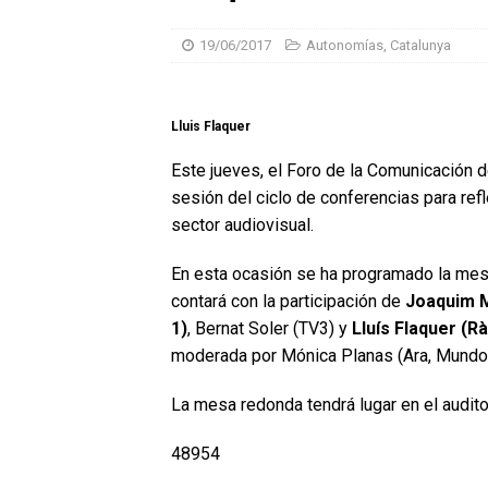
19/06/2017
Autonomías
,
Catalunya
Lluis Flaquer
Este jueves, el Foro de la Comunicación d
sesión del ciclo de conferencias para ref
sector audiovisual.
En esta ocasión se ha programado la mesa
contará con la participación de
Joaquim M
1)
, Bernat Soler (TV3) y
Lluís Flaquer (
moderada por Mónica Planas (Ara, Mundo 
La mesa redonda tendrá lugar en el audito
48954