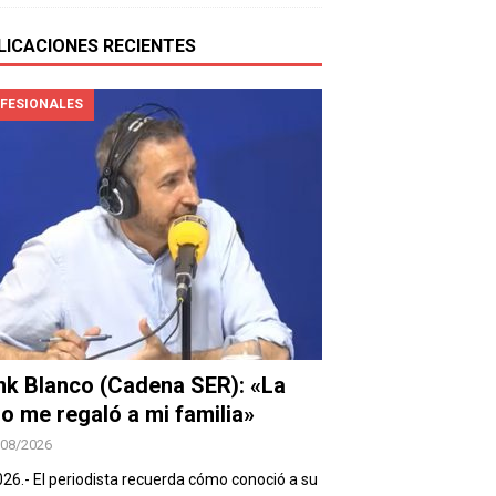
LICACIONES RECIENTES
FESIONALES
nk Blanco (Cadena SER): «La
io me regaló a mi familia»
/08/2026
026.- El periodista recuerda cómo conoció a su