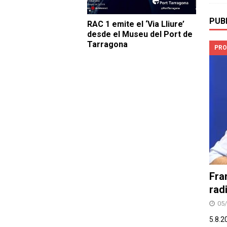
PUB
RAC 1 emite el ‘Via Lliure’
desde el Museu del Port de
Tarragona
PRO
Fra
rad
05
5.8.2