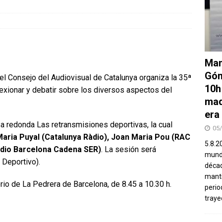
Man
Góm
el Consejo del Audiovisual de Catalunya organiza la 35ª
10h
lexionar y debatir sobre los diversos aspectos del
mad
era
 redonda Las retransmisiones deportivas, la cual
05
aria Puyal (Catalunya Ràdio), Joan Maria Pou (RAC
5.8.2
Ràdio Barcelona Cadena SER)
. La sesión será
mundo
Deportivo).
décad
manti
rio de La Pedrera de Barcelona, de 8.45 a 10.30 h.
perio
traye