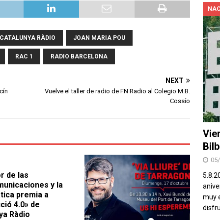
NAC
CATALUNYA RÀDIO
JOAN MARIA POU
RAC 1
RADIO BARCELONA
NEXT
cín
Vuelve el taller de radio de FN Radio al Colegio M.B.
Cossío
Vie
Bil
05
r de las
5.8.2
unicaciones y la
aniver
tica premia a
muy e
ció 4.0» de
disfr
ya Ràdio