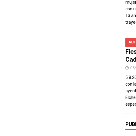
mujer
con u
13 añ
traye
AUT
Fie
Cad
05
5.8.20
con l
oyent
Elch
espec
PUB