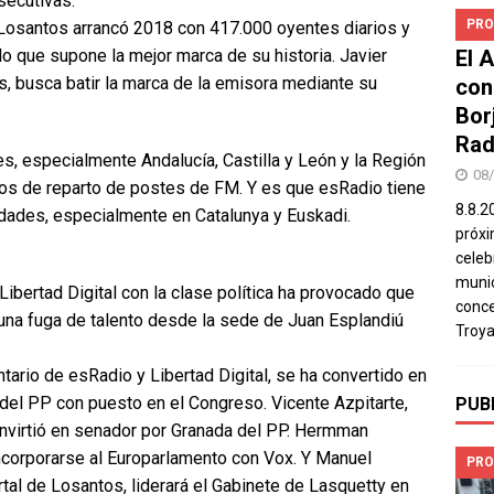
secutivas.
PRO
Losantos arrancó 2018 con 417.000 oyentes diarios y
lo que supone la mejor marca de su historia. Javier
El 
s, busca batir la marca de la emisora mediante su
con
Bor
Rad
es, especialmente Andalucía, Castilla y León y la Región
08
sos de reparto de postes de FM. Y es que esRadio tiene
8.8.2
dades, especialmente en Catalunya y Euskadi.
próxi
celeb
munic
ibertad Digital con la clase política ha provocado que
conce
una fuga de talento desde la sede de Juan Esplandiú
Troya
ario de esRadio y Libertad Digital, se ha convertido en
del PP con puesto en el Congreso. Vicente Azpitarte,
PUB
onvirtió en senador por Granada del PP. Hermman
 incorporarse al Europarlamento con Vox. Y Manuel
PRO
tal de Losantos, liderará el Gabinete de Lasquetty en