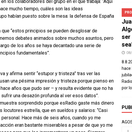
e en los colaboradores del grupo en el que trabaja: “Aquí
ace mucho tiempo, cuáles son las ideas
PRO
upo habían puesto sobre la mesa: la defensa de España
Jua
Alg
a que “estos principios se pueden desglosar de
ser
 tenemos debates animados sobre muchos asuntos, pero
sea
 largo de los años se haya decantado una serie de
incipios fundamentales”.
08
8.8.2
hace 
va y afirma sentir “estupor y tristeza” tras ver las
jubil
ausan una pésima impresión y tristeza porque pienso en
Radio
 hace años que pudo ser – y resulta evidente que no ha
por l
 sufrir una desazón profunda al ver esos datos”.
 muestra sorprendido porque esRadio gaste más dinero
PUB
 locutores estrella, que en sueldos y salarios: “Casi
 personal. Hace más de seis años, cuando yo me
AGOS
edacción eran bastante miserables a pesar de que yo me
L