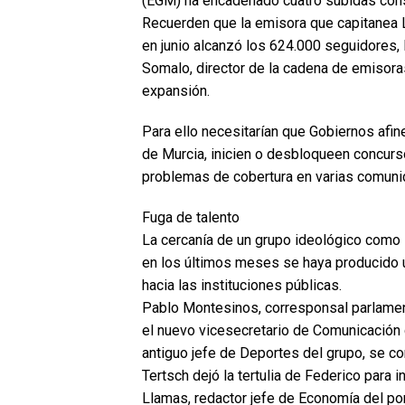
(EGM) ha encadenado cuatro subidas con
Recuerden que la emisora que capitanea 
en junio alcanzó los 624.000 seguidores, 
Somalo, director de la cadena de emisora
expansión.
Para ello necesitarían que Gobiernos afin
de Murcia, inicien o desbloqueen concur
problemas de cobertura en varias comuni
Fuga de talento
La cercanía de un grupo ideológico como L
en los últimos meses se haya producido 
hacia las instituciones públicas.
Pablo Montesinos, corresponsal parlament
el nuevo vicesecretario de Comunicación 
antiguo jefe de Deportes del grupo, se c
Tertsch dejó la tertulia de Federico para
Llamas, redactor jefe de Economía del por