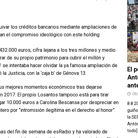
quivar los créditos bancarios mediante ampliaciones de
an el compromiso ideológico con este holding
2.000 euros, cifra lejana a los tres millones y medio
ar de su propio patrimonio para cubrir el millón y
’ se intentaba hacer olvidar la ya famosa ampliación de
El 
la Justicia, con la ‘caja b’ de Génova 13.
Ant
ant
 sus mejores momentos económicos tras dejarse
08
 2017. El propio Losantos tampoco está para tirar
r 10.000 euros a Carolina Bescansa por despreciar en
8.8.2
tero por “intromisión ilegítima en el derecho al honor”.
guiño
la SE
Antón
todo]
anas del fin de semana de esRadio y ha valorado de