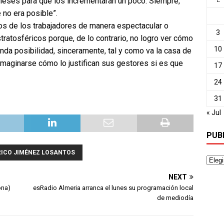
meses para que los incrementaran un poco. Siempre,
 no era posible”.
ios de los trabajadores de manera espectacular o
3
ratosféricos porque, de lo contrario, no logro ver cómo
10
unda posibilidad, sinceramente, tal y como va la casa de
maginarse cómo lo justifican sus gestores si es que
17
24
31
« Jul
PUB
RICO JIMÉNEZ LOSANTOS
NEXT
ona)
esRadio Almeria arranca el lunes su programación local
de mediodía