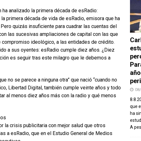
ha analizado la primera década de esRadio:
la primera década de vida de esRadio, emisora que ha
Pero quizás insuficiente para cuadrar las cuentas del
 con las sucesivas ampliaciones de capital con las que
Car
de compromiso ideológico, a las entidades de crédito.
est
ido a sus oyentes: esRadio cumple diez años. ¿Diez
per
nción es seguir tras este milagro que le debemos a
Par
año
ue no se parece a ninguna otra” que nació “cuando no
peri
ico, Libertad Digital, también cumple veinte años y todo
08
ar al menos diez años más con la radio y qué menos
8.8.2
que el
ha si
ios
estud
r la crisis publicitaria con mejor salud que otros
A pe
las a esRadio, que en el Estudio General de Medios