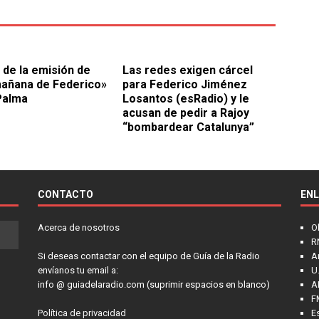
 de la emisión de
Las redes exigen cárcel
mañana de Federico»
para Federico Jiménez
Palma
Losantos (esRadio) y le
acusan de pedir a Rajoy
“bombardear Catalunya”
CONTACTO
EN
Acerca de nosotros
O
R
Si deseas contactar con el equipo de Guía de la Radio
A
envíanos tu email a:
U.
info @ guiadelaradio.com (suprimir espacios en blanco)
A
F
Política de privacidad
E