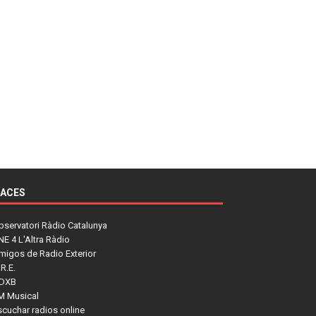
LACES
bservatori Ràdio Catalunya
NE 4 L'Altra Ràdio
migos de Radio Exterior
R.E.
DXB
M Musical
scuchar radios online