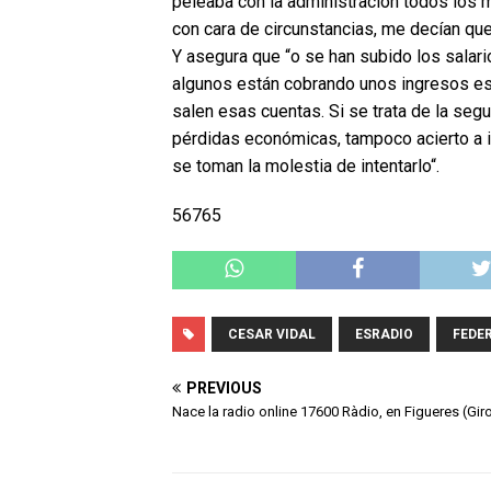
peleaba con la administración todos los 
con cara de circunstancias, me decían que
Y asegura que “o se han subido los salar
algunos están cobrando unos ingresos est
salen esas cuentas. Si se trata de la seg
pérdidas económicas, tampoco acierto a i
se toman la molestia de intentarlo“.
56765
CESAR VIDAL
ESRADIO
FEDE
PREVIOUS
Nace la radio online 17600 Ràdio, en Figueres (Gir