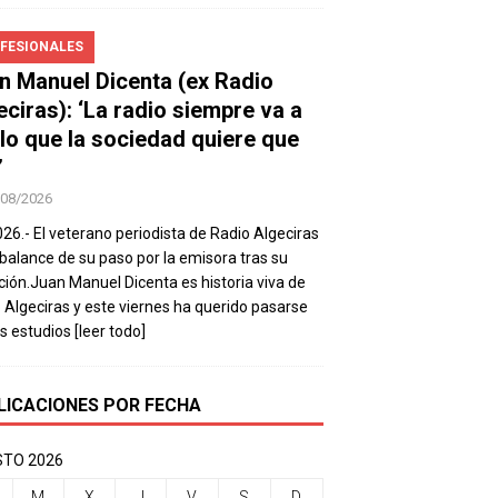
FESIONALES
n Manuel Dicenta (ex Radio
eciras): ‘La radio siempre va a
 lo que la sociedad quiere que
’
/08/2026
026.- El veterano periodista de Radio Algeciras
balance de su paso por la emisora tras su
ación.Juan Manuel Dicenta es historia viva de
 Algeciras y este viernes ha querido pasarse
os estudios
[leer todo]
LICACIONES POR FECHA
TO 2026
M
X
J
V
S
D