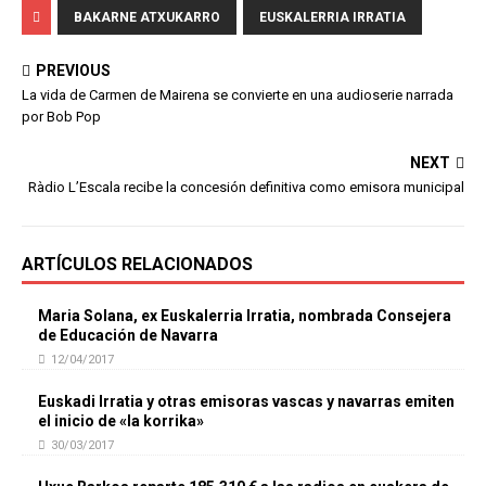
BAKARNE ATXUKARRO
EUSKALERRIA IRRATIA
PREVIOUS
La vida de Carmen de Mairena se convierte en una audioserie narrada
por Bob Pop
NEXT
Ràdio L’Escala recibe la concesión definitiva como emisora municipal
ARTÍCULOS RELACIONADOS
Maria Solana, ex Euskalerria Irratia, nombrada Consejera
de Educación de Navarra
12/04/2017
Euskadi Irratia y otras emisoras vascas y navarras emiten
el inicio de «la korrika»
30/03/2017