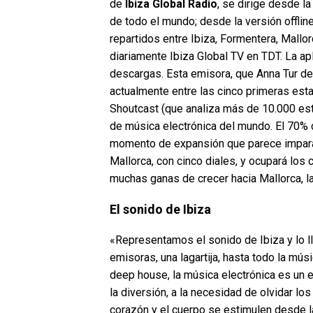
de
Ibiza Global Radio
, se dirige desde l
de todo el mundo; desde la versión offlin
repartidos entre Ibiza, Formentera, Mallor
diariamente Ibiza Global TV en TDT. La ap
descargas. Esta emisora, que Anna Tur d
actualmente entre las cinco primeras est
Shoutcast (que analiza más de 10.000 esta
de música electrónica del mundo. El 70% d
momento de expansión que parece imparab
Mallorca, con cinco diales, y ocupará los 
muchas ganas de crecer hacia Mallorca, la
El sonido de Ibiza
«Representamos el sonido de Ibiza y lo l
emisoras, una lagartija, hasta todo la mú
deep house, la música electrónica es un e
la diversión, a la necesidad de olvidar lo
corazón y el cuerpo se estimulen desde la