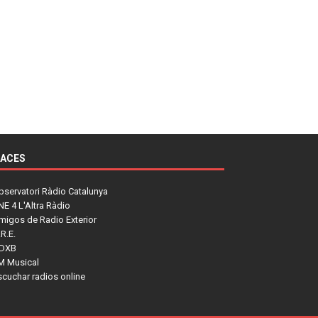
LACES
bservatori Ràdio Catalunya
NE 4 L'Altra Ràdio
migos de Radio Exterior
R.E.
DXB
M Musical
scuchar radios online