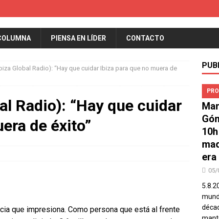
COLUMNA
PIENSA EN LÍDER
CONTACTO
PUB
Ibiza Global Radio): “Hay que cuidar Ibiza para que no muera de
PRO
al Radio): “Hay que cuidar
Man
Góm
era de éxito”
10h
mad
era
05/
5.8.2
mundo
décad
ncia que impresiona. Como persona que está al frente
manti