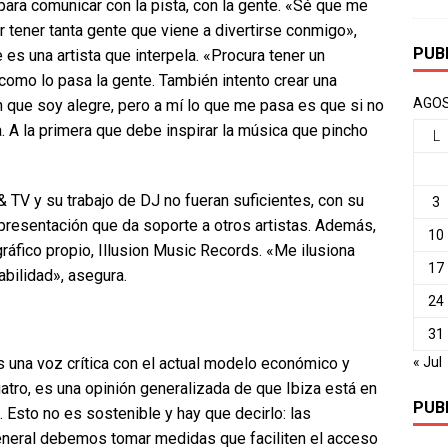
para comunicar con la pista, con la gente. «Sé que me
r tener tanta gente que viene a divertirse conmigo»,
PUB
es una artista que interpela. «Procura tener un
como lo pasa la gente. También intento crear una
AGOS
en que soy alegre, pero a mí lo que me pasa es que si no
a. A la primera que debe inspirar la música que pincho
L
 TV y su trabajo de DJ no fueran suficientes, con su
3
representación que da soporte a otros artistas. Además,
10
ráfico propio, Illusion Music Records. «Me ilusiona
17
bilidad», asegura.
24
31
s una voz crítica con el actual modelo económico y
« Jul
uatro, es una opinión generalizada de que Ibiza está en
PUB
Esto no es sostenible y hay que decirlo: las
general debemos tomar medidas que faciliten el acceso