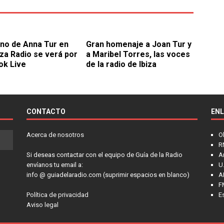
eno de Anna Tur en
Gran homenaje a Joan Tur y
iza Radio se verá por
a Maribel Torres, las voces
ok Live
de la radio de Ibiza
CONTACTO
EN
Acerca de nosotros
O
R
Si deseas contactar con el equipo de Guía de la Radio
A
envíanos tu email a:
U.
info @ guiadelaradio.com (suprimir espacios en blanco)
A
F
Política de privacidad
E
Aviso legal