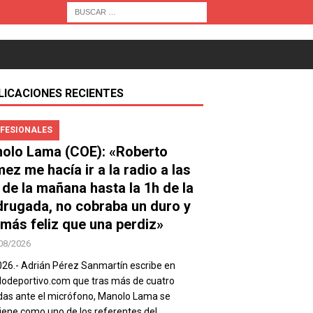
LICACIONES RECIENTES
FESIONALES
olo Lama (COE): «Roberto
ez me hacía ir a la radio a las
 de la mañana hasta la 1h de la
rugada, no cobraba un duro y
 más feliz que una perdiz»
08/2026
026.- Adrián Pérez Sanmartín escribe en
deportivo.com que tras más de cuatro
as ante el micrófono, Manolo Lama se
ene como uno de los referentes del