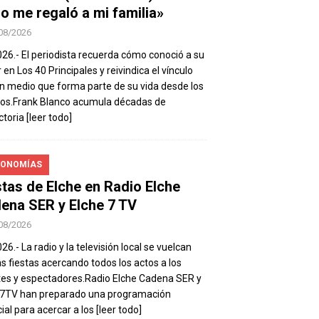
io me regaló a mi familia»
08/2026
026.- El periodista recuerda cómo conoció a su
 en Los 40 Principales y reivindica el vínculo
n medio que forma parte de su vida desde los
os.Frank Blanco acumula décadas de
ctoria
[leer todo]
ONOMÍAS
stas de Elche en Radio Elche
ena SER y Elche 7 TV
08/2026
26.- La radio y la televisión local se vuelcan
as fiestas acercando todos los actos a los
es y espectadores.Radio Elche Cadena SER y
e7TV han preparado una programación
ial para acercar a los
[leer todo]