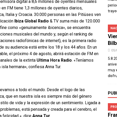
a emisora digital a 8,6 millones de oyentes mensuales
perio
e en FM tiene 1,3 millones de oyentes diarios,
traye
ca, Italia y Croacia. 30.000 personas en las Pitiüses ven
licación
Ibiza Global Radio
& TV suma más de 120.000
efine como «genuinamente ibicenca», se encuentra
NAC
aciones musicales del mundo y, según el ranking de
Vie
ciones radiofónicas de internet), es la primera radio
Bil
e su audiencia está entre los 18 y los 44 años. En un
05/
le, el próximo 4 de agosto, abrirá estación de FM en
5.8.2
canales de la extinta
Ultima Hora Radio
. «Teníamos
aniver
 isla hermana», confiesa Anna Tur.
muy e
disfr
levamos a todo el mundo. Desde el logo de las
PUB
sica, que en nuestra isla es siempre más del género
stilo de vida y la expresión de un sentimiento. Ligada a
PRO
s problemas, está pensada y creada para el cerebro, el
Fra
 felicidad «, dice
Anna Tur
.