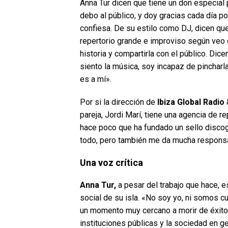
Anna Tur dicen que tiene un don especial 
debo al público, y doy gracias cada día po
confiesa. De su estilo como DJ, dicen que 
repertorio grande e improviso según veo 
historia y compartirla con el público. Dic
siento la música, soy incapaz de pincharl
es a mí».
Por si la dirección de
Ibiza Global Radio
&
pareja, Jordi Marí, tiene una agencia de 
hace poco que ha fundado un sello discog
todo, pero también me da mucha responsa
Una voz crítica
Anna Tur,
a pesar del trabajo que hace, e
social de su isla. «No soy yo, ni somos c
un momento muy cercano a morir de éxito. 
instituciones públicas y la sociedad en 