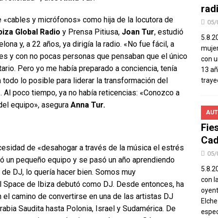
rad
e «cables y micrófonos» como hija de la locutora de
05/
biza Global Radio
y Prensa Pitiusa,
Joan Tur
, estudió
5.8.2
na y, a 22 años, ya dirigía la radio. «No fue fácil, a
mujer
bres y con no pocas personas que pensaban que el único
con u
etario. Pero yo me había preparado a conciencia, tenía
13 añ
 todo lo posible para liderar la transformación del
traye
. Al poco tiempo, ya no había reticencias: «Conozco a
el equipo», asegura
Anna Tur.
AUT
Fie
Cad
ecesidad de «desahogar a través de la música el estrés
05/
ró un pequeño equipo y se pasó un año aprendiendo
5.8.20
er de DJ, lo quería hacer bien. Somos muy
con l
n el Space de Ibiza debutó como DJ. Desde entonces, ha
oyent
l camino de convertirse en una de las artistas DJ
Elch
abia Saudita hasta Polonia, Israel y Sudamérica. De
espec