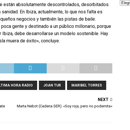
 que están absolutamente descontrolados, desorbitados.
sanidad. En Ibiza, actualmente, lo que nos falta es
equeños negocios y también las pistas de baile.
poca gente y destinado a un público millonario, porque
ar Ibiza, debe desarrollarse un modelo sostenible. Hay
sla muera de éxito», concluye.
ULTIMA HORA RADIO
JOAN TUR
MARIBEL TORRES
NEXT
ate
Marta Nebot (Cadena SER): «Soy roja, pero no podemita»