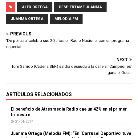
ALEX ORTEGA
DESPIERTAME JUANMA
JUANMA ORTEGA
MELODÍA FM
PREVIOUS
‘De película’ celebra sus 20 años en Radio Nacional con un programa
especial
NEXT
Toni Garrido (Cadena SER) saldrá desnudo a la calle si ‘Campeones’
gana el Oscar
ARTÍCULOS RELACIONADOS
El beneficio de Atresmedia Radio cae un 42% en el primer
trimestre
21/04/2017
Juanma Ortega (Melodía FM): “En ‘Carrusel Deportivo’ tuve