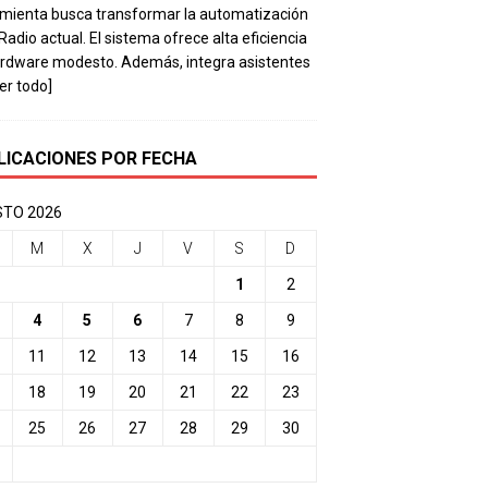
mienta busca transformar la automatización
 Radio actual. El sistema ofrece alta eficiencia
rdware modesto. Además, integra asistentes
eer todo]
LICACIONES POR FECHA
TO 2026
M
X
J
V
S
D
1
2
4
5
6
7
8
9
11
12
13
14
15
16
18
19
20
21
22
23
25
26
27
28
29
30