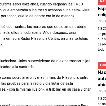
NAC
 durante esos diez años, cuando llegaban las 14.30
Esp
dio, que empezaba a las tres y acababa a las seis». «Me
ecl
s personas, que lo de cobrar era lo de menos».
06/0
icó que, «antes, las mujeres que decidíamos trabajar
6.8.2
nada, ellos sí cobraban». Años después, casi
un pr
n la emisora Radio Plasencia Centro, en unas tertulias
que s
».
desde
todo]
 luchadora. Única superviviente de diez hermanos, hijos
EQU
cados a la sastrería.
Nac
 como secretaria en varias firmas de Plasencia, entre
aut
 las pruebas para la radio y disfrutar de esta
abi
se, «con la misma ilusión», a trabajar en su casa y criar
06/0
6.8.2
de so
 dudó en trabajar de nuevo para ayudar a sacar a flote