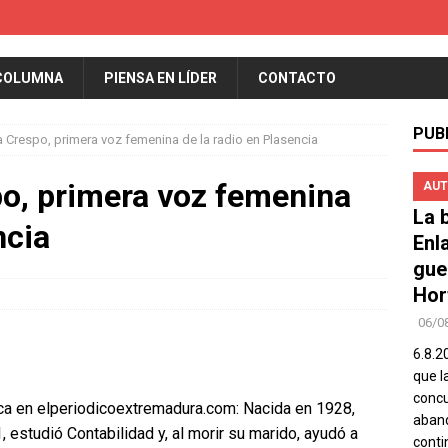
COLUMNA
PIENSA EN LÍDER
CONTACTO
PUB
a Crespo, primera voz femenina de la radio en Plasencia
po, primera voz femenina
AUT
La b
ncia
Enl
gue
Hor
06/0
6.8.2
que l
concu
ca en elperiodicoextremadura.com: Nacida en 1928,
aband
 estudió Contabilidad y, al morir su marido, ayudó a
conti