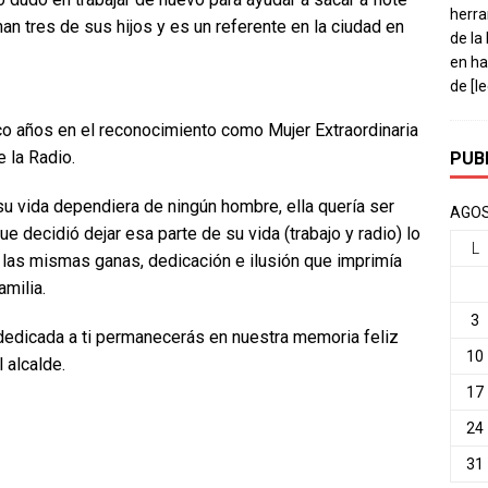
herra
an tres de sus hijos y es un referente en la ciudad en
de la
en ha
de
[l
o años en el reconocimiento como Mujer Extraordinaria
e la Radio.
PUB
u vida dependiera de ningún hombre, ella quería ser
AGOS
 decidió dejar esa parte de su vida (trabajo y radio) lo
L
 las mismas ganas, dedicación e ilusión que imprimía
amilia.
3
e dedicada a ti permanecerás en nuestra memoria feliz
10
 alcalde.
17
24
31