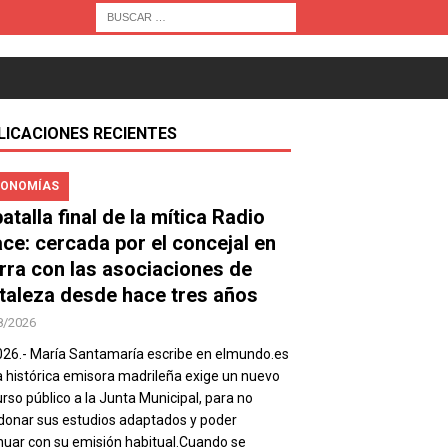
LICACIONES RECIENTES
ONOMÍAS
atalla final de la mítica Radio
ace: cercada por el concejal en
rra con las asociaciones de
taleza desde hace tres años
8/2026
026.- María Santamaría escribe en elmundo.es
a histórica emisora madrileña exige un nuevo
rso público a la Junta Municipal, para no
onar sus estudios adaptados y poder
nuar con su emisión habitual.Cuando se