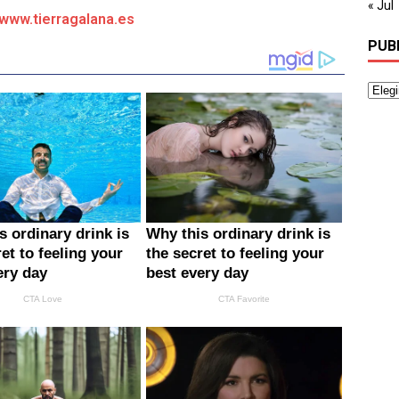
« Jul
/www.tierragalana.es
PUB