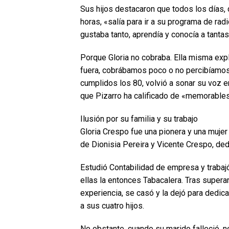
Sus hijos destacaron que todos los días,
horas, «salía para ir a su programa de ra
gustaba tanto, aprendía y conocía a tanta
Porque Gloria no cobraba. Ella misma expl
fuera, cobrábamos poco o no percibíamos 
cumplidos los 80, volvió a sonar su voz e
que Pizarro ha calificado de «memorables
Ilusión por su familia y su trabajo
Gloria Crespo fue una pionera y una mujer
de Dionisia Pereira y Vicente Crespo, dedi
Estudió Contabilidad de empresa y trabajó
ellas la entonces Tabacalera. Tras superar
experiencia, se casó y la dejó para dedicar
a sus cuatro hijos.
No obstante, cuando su marido falleció, no