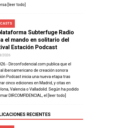
ersa
[leer todo]
CASTS
plataforma Subterfuge Radio
a el mando en solitario del
tival Estación Podcast
8/2026
026.- Dirconfodencial.com publica que el
val iberoamericano de creación sonora
ión Podcast inicia una nueva etapa tras
rar cinco ediciones en Madrid, y citas en
lona, Valencia o Valladolid. Según ha podido
rmar DIRCOMFIDENCIAL, el
[leer todo]
LICACIONES RECIENTES