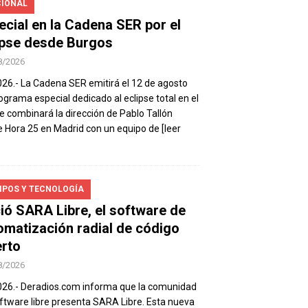
IONAL
ecial en la Cadena SER por el
ipse desde Burgos
8/2026
026.- La Cadena SER emitirá el 12 de agosto
ograma especial dedicado al eclipse total en el
e combinará la dirección de Pablo Tallón
 Hora 25 en Madrid con un equipo de
[leer
IPOS Y TECNOLOGÍA
ió SARA Libre, el software de
omatización radial de código
erto
8/2026
026.- Deradios.com informa que la comunidad
ftware libre presenta SARA Libre. Esta nueva