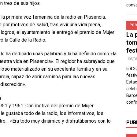
n tres de sus hijos.
conv
 la primera voz femenina de la radio en Plasencia.
 por motivos de salud, tras vivir una vida plena,
POD
s logros, el ayuntamiento le entregó el premio de Mujer
La 
ó la Calle de la Radio.
tom
fes
 le ha dedicado unas palabras y la ha definido como «la
06/0
uestra vida en Plasencia». El regidor ha subrayado que
loso materializado en su excelente familia y en su
6.8.2
festi
rdia, capaz de abrir caminos para las nuevas
Estac
discreción».
celeb
Barce
a
confi
1951 y 1961. Con motivo del premio de Mujer
le gustaba todo de la radio, los informativos, los
eatro… «Era todo muy dinámico y disfrutábamos con lo
PUB