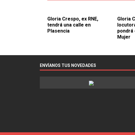
Gloria Crespo, ex RNE,
Gloria 
tendrá una calle en
locutor
Plasencia
pondrá c
Mujer
ENVÍANOS TUS NOVEDADES