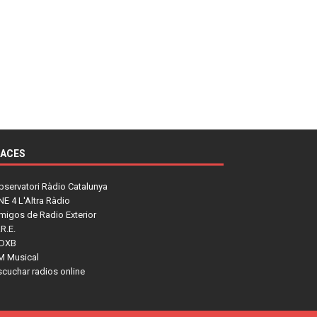
LACES
bservatori Ràdio Catalunya
NE 4 L'Altra Ràdio
migos de Radio Exterior
R.E.
DXB
M Musical
scuchar radios online