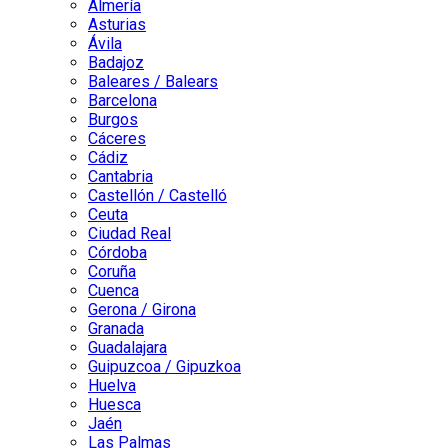
Almería
Asturias
Ávila
Badajoz
Baleares / Balears
Barcelona
Burgos
Cáceres
Cádiz
Cantabria
Castellón / Castelló
Ceuta
Ciudad Real
Córdoba
Coruña
Cuenca
Gerona / Girona
Granada
Guadalajara
Guipuzcoa / Gipuzkoa
Huelva
Huesca
Jaén
Las Palmas