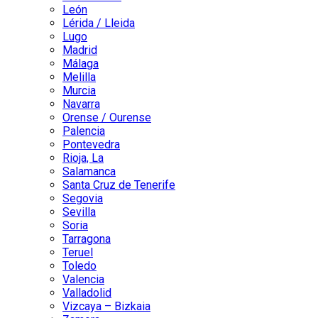
León
Lérida / Lleida
Lugo
Madrid
Málaga
Melilla
Murcia
Navarra
Orense / Ourense
Palencia
Pontevedra
Rioja, La
Salamanca
Santa Cruz de Tenerife
Segovia
Sevilla
Soria
Tarragona
Teruel
Toledo
Valencia
Valladolid
Vizcaya – Bizkaia