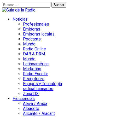
Buscar:
Noticias
Profesionales
Emisoras
Emisoras locales
Podcasts
Mundo
Radio Online
DAB & DRM
Mundo
Latinoamérica
Marketing
Radio Escolar
Receptores
Equipos y Tecnología
radioaficionados
Zona DX
Frecuencias
Alava / Araba
Albacete
Alicante / Alacant