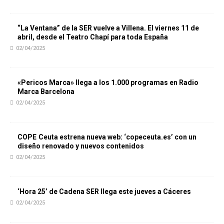
“La Ventana” de la SER vuelve a Villena. El viernes 11 de
abril, desde el Teatro Chapí para toda España
02/04/2025
«Pericos Marca» llega a los 1.000 programas en Radio
Marca Barcelona
02/04/2025
COPE Ceuta estrena nueva web: ‘copeceuta.es’ con un
diseño renovado y nuevos contenidos
02/04/2025
‘Hora 25’ de Cadena SER llega este jueves a Cáceres
02/04/2025