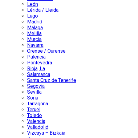
León
Lérida / Lleida
Lugo
Madrid
Málaga
Melilla
Murcia
Navarra
Orense / Ourense
Palencia
Pontevedra
Rioja, La
Salamanca
Santa Cruz de Tenerife
Segovia
Sevilla
Soria
Tarragona
Teruel
Toledo
Valencia
Valladolid
Vizcaya – Bizkaia