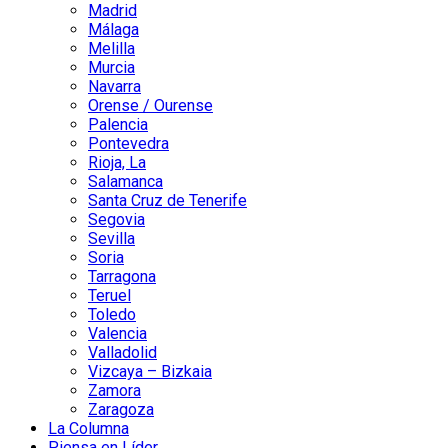
Madrid
Málaga
Melilla
Murcia
Navarra
Orense / Ourense
Palencia
Pontevedra
Rioja, La
Salamanca
Santa Cruz de Tenerife
Segovia
Sevilla
Soria
Tarragona
Teruel
Toledo
Valencia
Valladolid
Vizcaya – Bizkaia
Zamora
Zaragoza
La Columna
Piensa en Líder