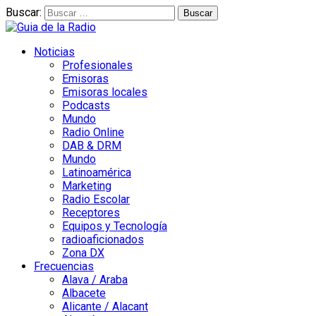
Buscar:
Noticias
Profesionales
Emisoras
Emisoras locales
Podcasts
Mundo
Radio Online
DAB & DRM
Mundo
Latinoamérica
Marketing
Radio Escolar
Receptores
Equipos y Tecnología
radioaficionados
Zona DX
Frecuencias
Alava / Araba
Albacete
Alicante / Alacant