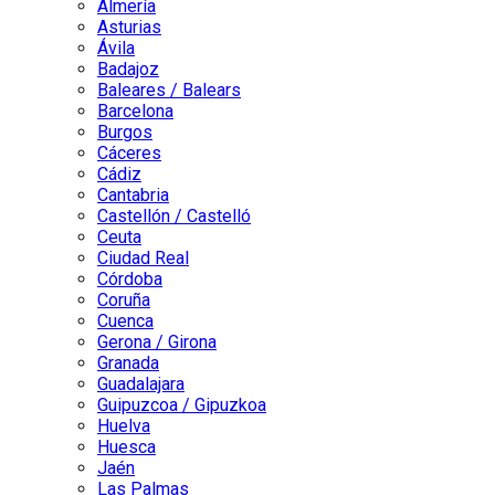
Almería
Asturias
Ávila
Badajoz
Baleares / Balears
Barcelona
Burgos
Cáceres
Cádiz
Cantabria
Castellón / Castelló
Ceuta
Ciudad Real
Córdoba
Coruña
Cuenca
Gerona / Girona
Granada
Guadalajara
Guipuzcoa / Gipuzkoa
Huelva
Huesca
Jaén
Las Palmas