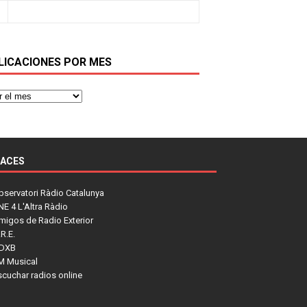
LICACIONES POR MES
LACES
bservatori Ràdio Catalunya
NE 4 L'Altra Ràdio
migos de Radio Exterior
R.E.
DXB
M Musical
scuchar radios online