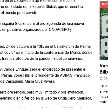
bre en el CaixaFórum de Palma, contará con la
NAC
io de Estado de la España Global, que ofrecerá la
el mundo post covid».
 España Global, será el protagonista de una nueva
s en positivo, organizado por ONDACERO y
es, 27 de octubre a la 13h, en el CaixaFórum de Palma.
 covid” es el título de la conferencia de Muñiz, donde
, tras los efectos de la pandemia del coronavirus.
Vie
an Carlos Enrique, será el encargado de presentar el
Bil
e Palma, José Hila, el presidente de ASIMA, Francisco
05
al de CaixaBank, María Cruz Rivera.
5.8.2
aniver
erá presencial, pero muy limitado y por invitación.
muy e
reaming o en diferido en la web de Onda Cero Mallorca.
disfr