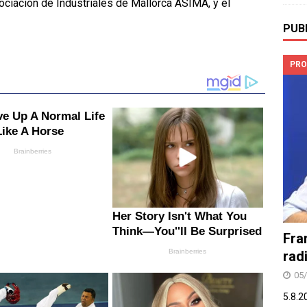
ociación de Industriales de Mallorca ASIMA, y el
PUB
PRO
Fra
rad
05
5.8.2