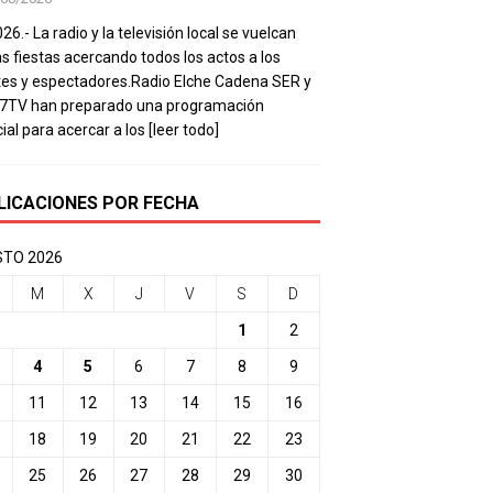
26.- La radio y la televisión local se vuelcan
as fiestas acercando todos los actos a los
es y espectadores.Radio Elche Cadena SER y
e7TV han preparado una programación
ial para acercar a los
[leer todo]
LICACIONES POR FECHA
TO 2026
M
X
J
V
S
D
1
2
4
5
6
7
8
9
11
12
13
14
15
16
18
19
20
21
22
23
25
26
27
28
29
30