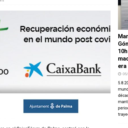
ars
Man
Góm
10h
mad
era
05
5.8.2
mundo
décad
manti
perio
traye