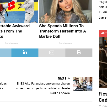
mujer
con u
13 añ
traye
AUT
NEXT
nicas
El IES Alto Palancia pone en marcha un
más
novedoso proyecto radiofónico desde
Fie
Radio Escavia
Cad
05