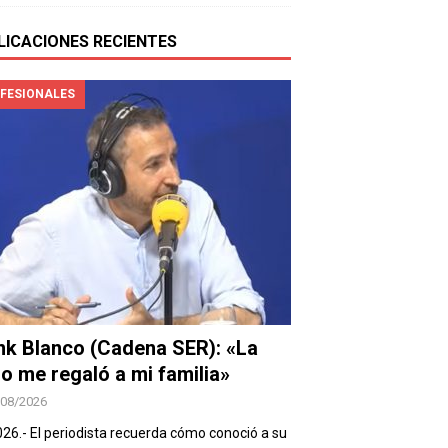
LICACIONES RECIENTES
FESIONALES
nk Blanco (Cadena SER): «La
io me regaló a mi familia»
/08/2026
026.- El periodista recuerda cómo conoció a su