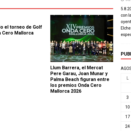
5.8.20
con l
oyent
o el torneo de Golf
Elch
 Cero Mallorca
espec
PUB
Llum Barrera, el Mercat
AGOS
Pere Garau, Joan Munar y
L
Palma Beach figuran entre
los premios Onda Cero
Mallorca 2026
3
10
17
24