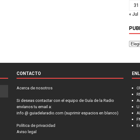
31
« Jul
PUB
CONTACTO
EN
Acerca de nosotros
O
R
Si deseas contactar con el equipo de Guía de la Radio
A
envíanos tu email a:
U.
info @ guiadelaradio.com (suprimir espacios en blanco)
A
F
Política de privacidad
E
Aviso legal