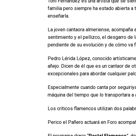
Toñi Fernández es una artista que se sie
familia pero siempre ha estado abierta a
enseñarla.
La joven cantaora almeriense, acompaña a 
sentimiento y el pellizco, el desgarro de
pendiente de su evolución y de cómo va fi
Pedro Lérida López, conocido artísticame
añejo. Dicen de él que es un cantaor de 
excepcionales para abordar cualquier palo
Especialmente cuando canta por seguiriya
máquina del tiempo que lo transportara a
Los críticos flamencos utilizan dos palabr
Perico el Pañero actuará en Foro acompaña
El programa diario “
Portal Flamenco
”, d