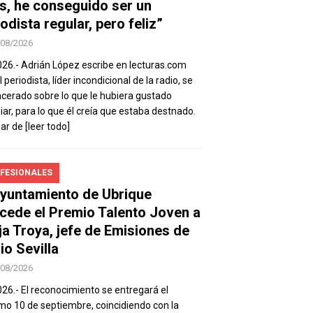
s, he conseguido ser un
odista regular, pero feliz”
/08/2026
026.- Adrián López escribe en lecturas.com
 periodista, líder incondicional de la radio, se
ncerado sobre lo que le hubiera gustado
iar, para lo que él creía que estaba destnado.
sar de
[leer todo]
FESIONALES
Ayuntamiento de Ubrique
cede el Premio Talento Joven a
ja Troya, jefe de Emisiones de
io Sevilla
/08/2026
026.- El reconocimiento se entregará el
mo 10 de septiembre, coincidiendo con la