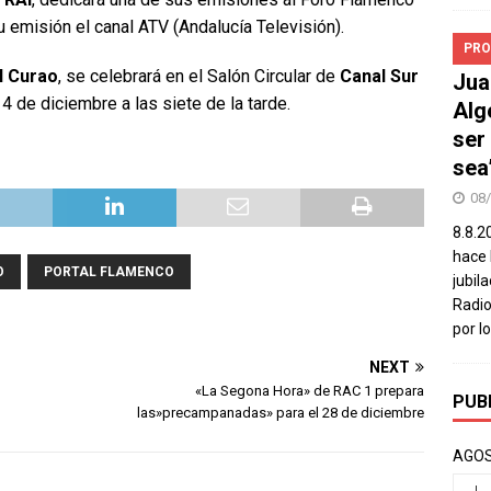
 emisión el canal ATV (Andalucía Televisión).
PRO
l Curao
, se celebrará en el Salón Circular de
Canal Sur
Jua
 14 de diciembre a las siete de la tarde.
Alg
ser
sea
08
8.8.2
hace 
O
PORTAL FLAMENCO
jubil
Radio
por l
NEXT
«La Segona Hora» de RAC 1 prepara
PUB
las»precampanadas» para el 28 de diciembre
AGOS