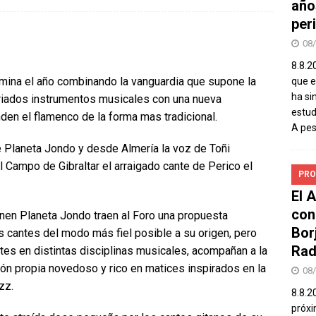
año
peri
08
8.8.2
mina el año combinando la vanguardia que supone la
que el
ha si
ariados instrumentos musicales con una nueva
estud
den el flamenco de la forma mas tradicional.
A pe
 Planeta Jondo y desde Almería la voz de Toñi
 Campo de Gibraltar el arraigado cante de Perico el
PRO
El 
con
n Planeta Jondo traen al Foro una propuesta
Bor
s cantes del modo más fiel posible a su origen, pero
Rad
es en distintas disciplinas musicales, acompañan a la
n propia novedoso y rico en matices inspirados en la
08
zz.
8.8.2
próxi