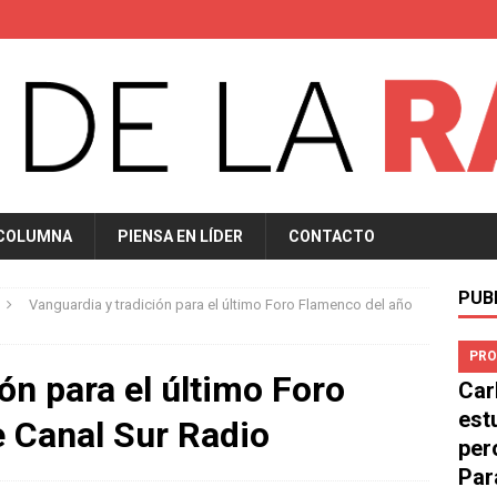
 COLUMNA
PIENSA EN LÍDER
CONTACTO
PUB
Vanguardia y tradición para el último Foro Flamenco del año
PRO
ón para el último Foro
Car
est
 Canal Sur Radio
per
Par