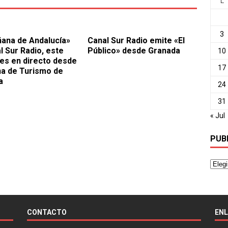
L
3
ana de Andalucía»
Canal Sur Radio emite «El
l Sur Radio, este
Público» desde Granada
10
es en directo desde
17
ina de Turismo de
a
24
31
« Jul
PUB
CONTACTO
EN