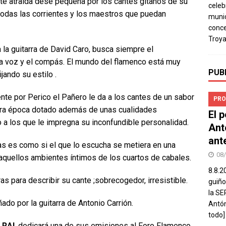
nte atraída dese pequeña por los cantes gitanos de su
celeb
 todas las corrientes y los maestros que puedan
munic
conce
Troya
la guitarra de David Caro, busca siempre el
 la voz y el compás. El mundo del flamenco está muy
PUB
jando su estilo .
nte por Perico el Pañero le da a los cantes de un sabor
PRO
otra época dotado además de unas cualidades
El 
 a los que le impregna su inconfundible personalidad.
Ant
ant
s es como si el que lo escucha se metiera en una
08
 aquellos ambientes íntimos de los cuartos de cabales.
8.8.2
as para describir su cante ;sobrecogedor, irresistible.
guiño
la SE
do por la guitarra de Antonio Carrión.
Antón
todo]
e
RAI
, dedicará una de sus emisiones al Foro Flamenco