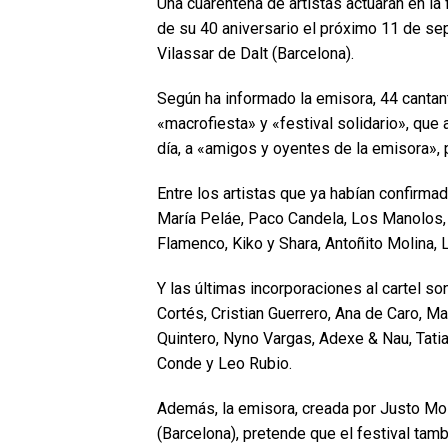
Una cuarentena de artistas actuarán en la
de su 40 aniversario el próximo 11 de sep
Vilassar de Dalt (Barcelona).
Según ha informado la emisora, 44 cantan
«macrofiesta» y «festival solidario», que
día, a «amigos y oyentes de la emisora»,
Entre los artistas que ya habían confirma
María Peláe, Paco Candela, Los Manolos,
Flamenco, Kiko y Shara, Antoñito Molina, 
Y las últimas incorporaciones al cartel so
Cortés, Cristian Guerrero, Ana de Caro, 
Quintero, Nyno Vargas, Adexe & Nau, Tati
Conde y Leo Rubio.
Además, la emisora, creada por Justo Mo
(Barcelona), pretende que el festival tamb