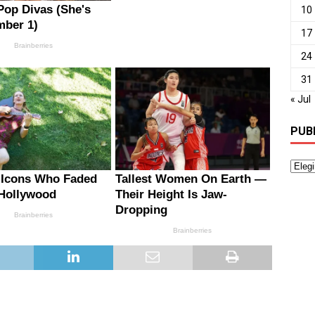
10
17
24
31
« Jul
PUB