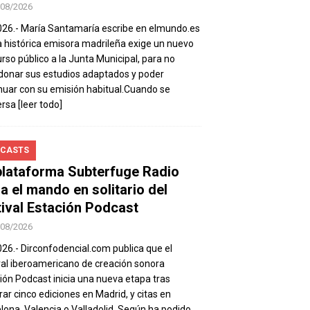
/08/2026
026.- María Santamaría escribe en elmundo.es
a histórica emisora madrileña exige un nuevo
rso público a la Junta Municipal, para no
onar sus estudios adaptados y poder
nuar con su emisión habitual.Cuando se
ersa
[leer todo]
CASTS
plataforma Subterfuge Radio
a el mando en solitario del
tival Estación Podcast
/08/2026
026.- Dirconfodencial.com publica que el
val iberoamericano de creación sonora
ión Podcast inicia una nueva etapa tras
rar cinco ediciones en Madrid, y citas en
lona, Valencia o Valladolid. Según ha podido