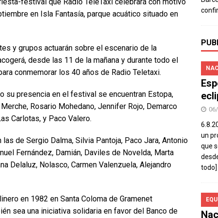
 fiesta-festival que Radio TeleTaxi celebrará con motivo
confi
tiembre en Isla Fantasía, parque acuático situado en
PUB
tes y grupos actuarán sobre el escenario de la
 acogerá, desde las 11 de la mañana y durante todo el
NAC
 para conmemorar los 40 años de Radio Teletaxi.
Esp
do su presencia en el festival se encuentran Estopa,
ecl
 Merche, Rosario Mohedano, Jennifer Rojo, Demarco
06
Las Carlotas, y Paco Valero.
6.8.2
un pr
n las de Sergio Dalma, Silvia Pantoja, Paco Jara, Antonio
que s
Manuel Fernández, Damián, Daviles de Novelda, Marta
desde
ana Delaluz, Nolasco, Carmen Valenzuela, Alejandro
todo]
linero en 1982 en Santa Coloma de Gramenet
EQU
ién sea una iniciativa solidaria en favor del Banco de
Nac