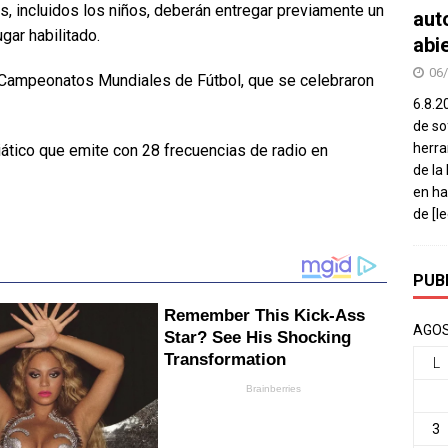
s, incluidos los niños, deberán entregar previamente un
aut
gar habilitado.
abi
06
s Campeonatos Mundiales de Fútbol, que se celebraron
6.8.2
de so
herra
ático que emite con 28 frecuencias de radio en
de la
en ha
de
[l
PUB
AGOS
L
3