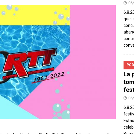
06
6.8.2
que l
concu
aband
conti
conv
POD
La 
tom
fes
06
6.8.2
festi
Estac
celeb
Barce