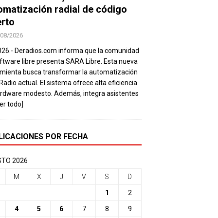
omatización radial de código
erto
/08/2026
026.- Deradios.com informa que la comunidad
ftware libre presenta SARA Libre. Esta nueva
mienta busca transformar la automatización
 Radio actual. El sistema ofrece alta eficiencia
rdware modesto. Además, integra asistentes
eer todo]
LICACIONES POR FECHA
TO 2026
M
X
J
V
S
D
1
2
4
5
6
7
8
9