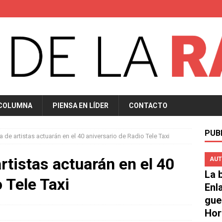
 COLUMNA
PIENSA EN LÍDER
CONTACTO
PUB
 de artistas actuarán en el 40 aniversario de Radio Tele Taxi
rtistas actuarán en el 40
AUT
La b
 Tele Taxi
Enl
gue
Hor